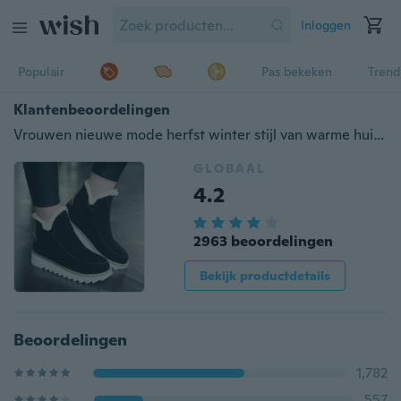
Inloggen
Populair
Pas bekeken
Trend
Klantenbeoordelingen
Vrouwen nieuwe mode herfst winter stijl van warme huid hakken platte sneeuw scrub schoenen
GLOBAAL
4.2
2963 beoordelingen
Bekijk productdetails
Beoordelingen
1,782
557