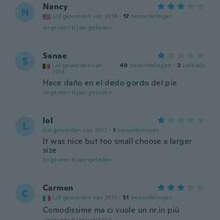
Nancy
N
Lid geworden van 2018
·
17
beoordelingen
ongeveer 6 jaar geleden
Sanae
S
Lid geworden van
·
40
beoordelingen
·
2
uploads
2014
Hace daño en el dedo gordo del pie
ongeveer 6 jaar geleden
lol
L
Lid geworden van 2017
·
1
beoordelingen
It was nice but too small choose a larger
size
ongeveer 6 jaar geleden
Carmen
C
Lid geworden van 2017
·
51
beoordelingen
Comodissime ma ci vuole un nr.in più
ongeveer 6 jaar geleden