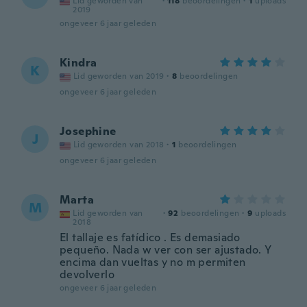
Lid geworden van
·
118
beoordelingen
·
1
uploads
2019
ongeveer 6 jaar geleden
Kindra
K
Lid geworden van 2019
·
8
beoordelingen
ongeveer 6 jaar geleden
Josephine
J
Lid geworden van 2018
·
1
beoordelingen
ongeveer 6 jaar geleden
Marta
M
Lid geworden van
·
92
beoordelingen
·
9
uploads
2018
El tallaje es fatídico . Es demasiado
pequeño. Nada w ver con ser ajustado. Y
encima dan vueltas y no m permiten
devolverlo
ongeveer 6 jaar geleden