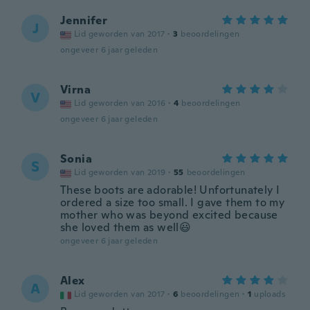
Jennifer
J
Lid geworden van 2017
·
3
beoordelingen
ongeveer 6 jaar geleden
Virna
V
Lid geworden van 2016
·
4
beoordelingen
ongeveer 6 jaar geleden
Sonia
S
Lid geworden van 2019
·
55
beoordelingen
These boots are adorable! Unfortunately I
ordered a size too small. I gave them to my
mother who was beyond excited because
she loved them as well😃
ongeveer 6 jaar geleden
Alex
A
Lid geworden van 2017
·
6
beoordelingen
·
1
uploads