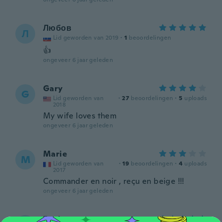
Любов
Л
Lid geworden van 2019
·
1
beoordelingen
👍
ongeveer 6 jaar geleden
Gary
G
Lid geworden van
·
27
beoordelingen
·
5
uploads
2018
My wife loves them
ongeveer 6 jaar geleden
Marie
M
Lid geworden van
·
19
beoordelingen
·
4
uploads
2017
Commander en noir , reçu en beige !!!
ongeveer 6 jaar geleden
Paula