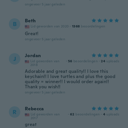
ongeveer 5 jaar geleden
Beth
B
Lid geworden van 2020
·
1368
beoordelingen
Great!
ongeveer 5 jaar geleden
Jordan
J
Lid geworden van
·
56
beoordelingen
·
24
uploads
2018
Adorable and great quality!! I love this
keychain!! I love turtles and plus the good
quality = winner!! I would order again!!
Thank you wish!!
ongeveer 5 jaar geleden
Rebecca
R
Lid geworden van
·
62
beoordelingen
·
4
uploads
2017
great