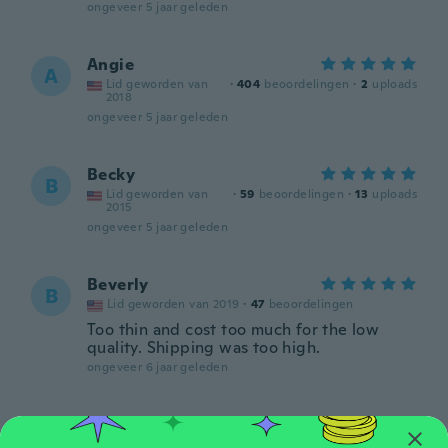
ongeveer 5 jaar geleden
Angie
A
Lid geworden van
·
404
beoordelingen
·
2
uploads
2018
ongeveer 5 jaar geleden
Becky
B
Lid geworden van
·
59
beoordelingen
·
13
uploads
2015
ongeveer 5 jaar geleden
Beverly
B
Lid geworden van 2019
·
47
beoordelingen
Too thin and cost too much for the low
quality. Shipping was too high.
ongeveer 6 jaar geleden
Judy
J
Lid geworden van
·
2067
beoordelingen
·
5
uploads