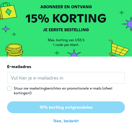
2020
So cute
15% KORTING
ongeveer 6 jaar geleden
JE EERSTE BESTELLING
Renato
R
Lid geworden van 2019
·
29
beoordelingen
·
1
uploads
Max. korting van US$ 5
ongeveer 6 jaar geleden
1 code per klant.
Sabrina
S
E-mailadres
Lid geworden van 2020
·
18
beoordelingen
·
15
uploads
Absolument magnifique!
ongeveer 6 jaar geleden
Stuur me marketingberichten en promotionele e-mails (ofwel
kortingen!)
Leah
L
Lid geworden van 2019
·
7
beoordelingen
·
1
uploads
15% korting ontgrendelen
Sturdy and just like the picture
ongeveer 6 jaar geleden
Nee, bedankt
初美