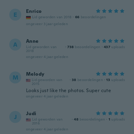
Enrico
E
Lid geworden van 2018
·
66
beoordelingen
ongeveer 3 jaar geleden
Anne
A
Lid geworden van
·
738
beoordelingen
·
437
uploads
2018
ongeveer 4 jaar geleden
Melody
M
Lid geworden van
·
38
beoordelingen
·
13
uploads
2015
Looks just like the photos. Super cute
ongeveer 4 jaar geleden
Judi
J
Lid geworden van
·
48
beoordelingen
·
1
uploads
2016
ongeveer 4 jaar geleden