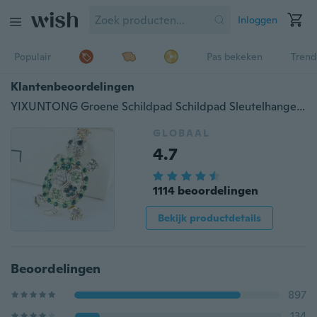
Inloggen
Populair
Pas bekeken
Trend
Klantenbeoordelingen
YIXUNTONG Groene Schildpad Schildpad Sleutelhanger voor Portemonnee Handtas Carkey
GLOBAAL
4.7
1114 beoordelingen
Bekijk productdetails
Beoordelingen
897
134