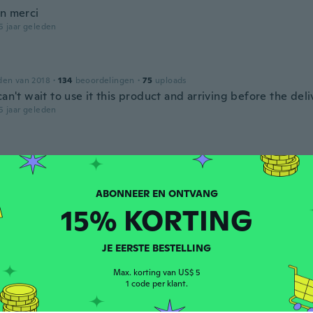
en merci
5 jaar geleden
den van 2018
·
134
beoordelingen
·
75
uploads
can't wait to use it this product and arriving before the deli
5 jaar geleden
worden van 2017
·
14
beoordelingen
·
1
uploads
t
5 jaar geleden
15% KORTING
na
JE EERSTE BESTELLING
worden van 2019
·
21
beoordelingen
5 jaar geleden
Max. korting van US$ 5
1 code per klant.
Theres