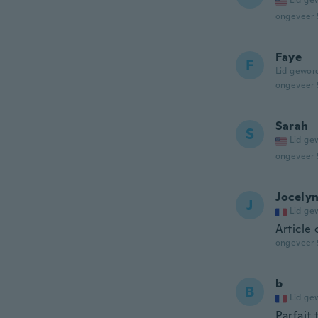
Lid ge
ongeveer 
Faye
F
Lid gewor
ongeveer 
Sarah
S
Lid ge
ongeveer 
Jocely
J
Lid ge
Article
ongeveer 
b
B
Lid ge
Parfait 