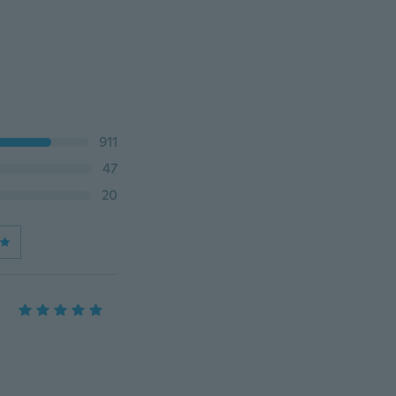
911
47
20