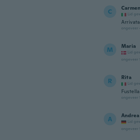
Carme
C
Lid ge
Arrivata
ongeveer 
Maria
M
Lid ge
ongeveer 
Rita
R
Lid ge
Fustella
ongeveer 
Andrea
A
Lid ge
ongeveer 