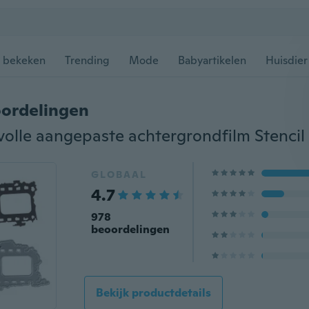
 bekeken
Trending
Mode
Babyartikelen
Huisdier
ordelingen
GLOBAAL
4.7
978
beoordelingen
Bekijk productdetails