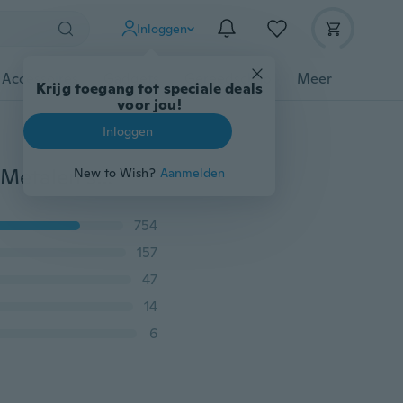
Inloggen
 Accessoires
Gadgets
Gereedschap
Meer
Krijg toegang tot speciale deals
voor jou!
Inloggen
Nieuwe stijlvolle aangepaste achtergrondfilm Stencil Metalen stansmessen Snijden Praktijk Hands-on DIY Scrapbooking Album Craft
New to Wish?
Aanmelden
754
157
47
14
6