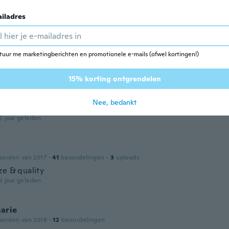
worden van 2019
·
305
beoordelingen
·
8
uploads
5 jaar geleden
iladres
é Mogyorósi
tuur me marketingberichten en promotionele e-mails (ofwel kortingen!)
worden van 2015
·
112
beoordelingen
·
1
uploads
5 jaar geleden
15% korting ontgrendelen
Nee, bedankt
worden van 2019
·
102
beoordelingen
5 jaar geleden
worden van 2017
·
41
beoordelingen
·
3
uploads
ze & quality
5 jaar geleden
arie
worden van 2018
·
12
beoordelingen