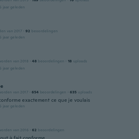
worden van 2015
·
169
beoordelingen
·
10
uploads
5 jaar geleden
den van 2017
·
92
beoordelingen
5 jaar geleden
worden van 2018
·
48
beoordelingen
·
18
uploads
5 jaar geleden
ne
worden van 2017
·
654
beoordelingen
·
635
uploads
 conforme exactement ce que je voulais
5 jaar geleden
worden van 2016
·
62
beoordelingen
tout à fait conforme