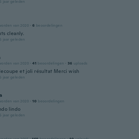
5 jaar geleden
worden van 2020
·
6
beoordelingen
ts cleanly.
5 jaar geleden
a
worden van 2020
·
41
beoordelingen
·
36
uploads
ecoupe et joli résultat Merci wish
5 jaar geleden
a
worden van 2020
·
10
beoordelingen
ndo lindo
5 jaar geleden