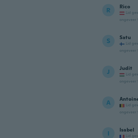
Rico
R
Lid ge
ongeveer 
Satu
S
Lid ge
ongeveer 
Judit
J
Lid ge
ongeveer 
Antoin
A
Lid ge
ongeveer 
Isabel
I
Lid ge