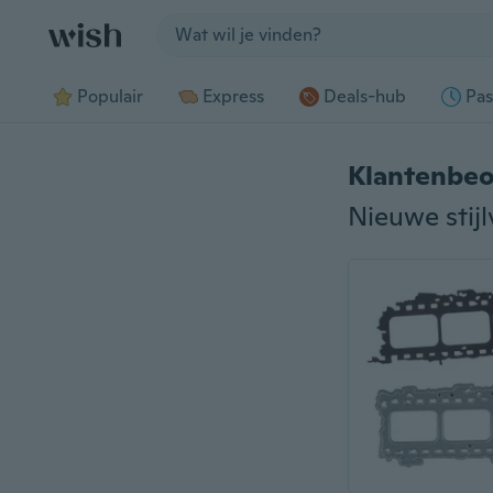
Jump to section
Populair
Express
Deals-hub
Pas
Klantenbeo