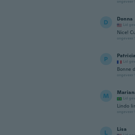
ongeveer 
Donna
D
Lid ge
Nice! Cu
ongeveer 
Patrici
P
Lid ge
Bonne d
ongeveer 
Marian
M
Lid ge
Lindo li
ongeveer 
Lisa
L