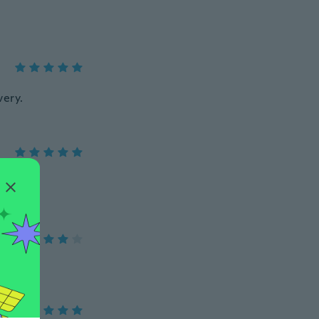
very.