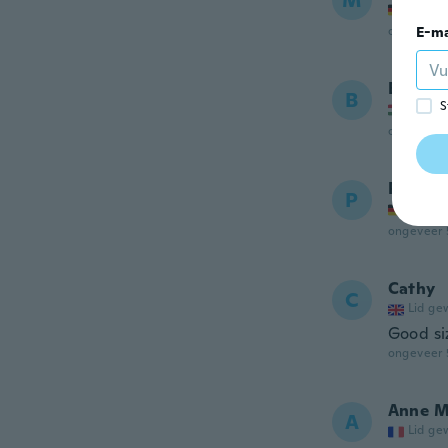
M
Lid ge
ongeveer 
E-ma
Bódogn
B
S
Lid ge
ongeveer 
Petra
P
Lid ge
ongeveer 
Cathy
C
Lid ge
Good si
ongeveer 
Anne M
A
Lid ge