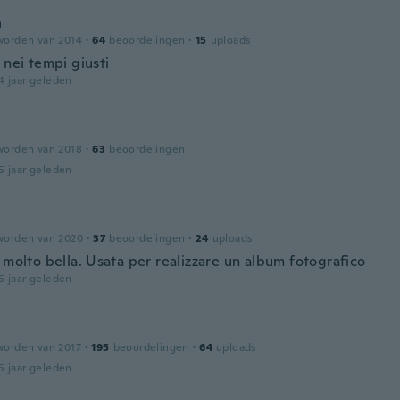
n
worden van 2014
·
64
beoordelingen
·
15
uploads
 nei tempi giusti
4 jaar geleden
worden van 2018
·
63
beoordelingen
5 jaar geleden
worden van 2020
·
37
beoordelingen
·
24
uploads
 molto bella. Usata per realizzare un album fotografico
5 jaar geleden
worden van 2017
·
195
beoordelingen
·
64
uploads
5 jaar geleden