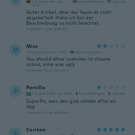
Lid geworden van
·
56
beoordelingen
·
17
uploads
2021
Guter Artikel, aber der Saum ist nicht
abgekettelt. Habe ich bei der
Beschreibung so nicht beachtet.
ongeveer 4 jaar geleden
Miss
M
Lid geworden van 2020
·
39
beoordelingen
You should allow customer to choose
colour, mine was ugly
ongeveer 4 jaar geleden
Pernilla
P
Lid geworden van 2016
·
2
beoordelingen
·
2
uploads
Superfin, men den gick sönder efter en
dag
ongeveer 5 jaar geleden
Corinne
C