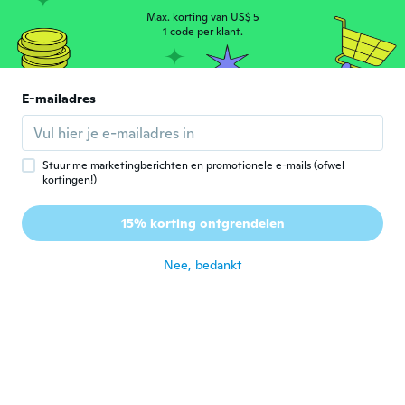
Max. korting van US$ 5
1 code per klant.
Jessica
J
Lid geworden van 2017
·
5
beoordelingen
It’s good if you want to sew a seam
E-mailadres
yourself because I don’t like frayed edges
but quality is good
ongeveer 5 jaar geleden
Stuur me marketingberichten en promotionele e-mails (ofwel
kortingen!)
edna
E
Lid geworden van 2020
·
7
beoordelingen
15% korting ontgrendelen
Lindo 😍
ongeveer 5 jaar geleden
Nee, bedankt
Betty
B
Lid geworden van 2019
·
24
beoordelingen
This is to small of piece to do nothing with
ongeveer 5 jaar geleden