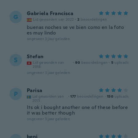
Gabriela Francisca
G
Lid geworden van 2022
·
2
beoordelingen
buenas noches se ve bien como en la foto
es muy lindo
ongeveer 3 jaar geleden
Stefan
S
Lid geworden van
·
90
beoordelingen
·
5
uploads
2018
ongeveer 3 jaar geleden
Parisa
P
Lid geworden van
·
177
beoordelingen
·
150
uploads
2015
Its ok i bought another one of these before
it was better though
ongeveer 3 jaar geleden
beni