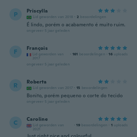
Priscylla
P
Lid geworden van 2018
·
2
beoordelingen
É lindo, porém o acabamento é muito ruim.
ongeveer 5 jaar geleden
François
F
Lid geworden van
·
161
beoordelingen
·
16
uploads
2017
ongeveer 5 jaar geleden
Roberta
R
Lid geworden van 2017
·
15
beoordelingen
Bonito, porém pequeno o corte do tecido
ongeveer 5 jaar geleden
Caroline
C
Lid geworden van
·
19
beoordelingen
·
1
uploads
2021
Just right nice and colourful