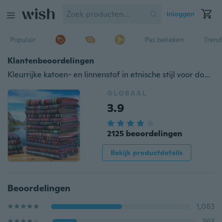
Inloggen
Populair
Pas bekeken
Trend
Klantenbeoordelingen
Kleurrijke katoen- en linnenstof in etnische stijl voor doe-het-zelf handgemaakte huis- of bardecoratie - TH-6140
GLOBAAL
3.9
2125 beoordelingen
Bekijk productdetails
Beoordelingen
1,083
363