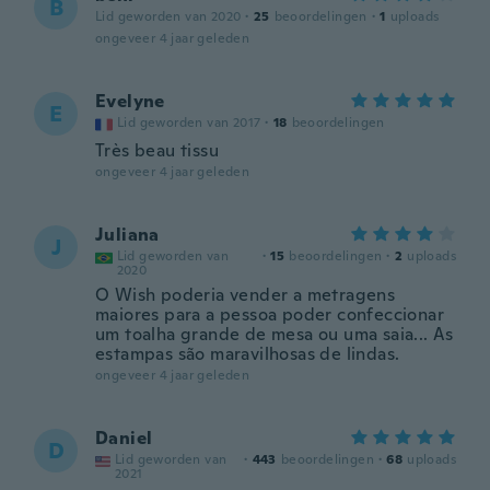
B
Lid geworden van 2020
·
25
beoordelingen
·
1
uploads
ongeveer 4 jaar geleden
Evelyne
E
Lid geworden van 2017
·
18
beoordelingen
Très beau tissu
ongeveer 4 jaar geleden
Juliana
J
Lid geworden van
·
15
beoordelingen
·
2
uploads
2020
O Wish poderia vender a metragens
maiores para a pessoa poder confeccionar
um toalha grande de mesa ou uma saia... As
estampas são maravilhosas de lindas.
ongeveer 4 jaar geleden
Daniel
D
Lid geworden van
·
443
beoordelingen
·
68
uploads
2021