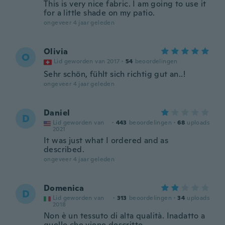
This is very nice fabric. I am going to use it
for a little shade on my patio.
ongeveer 4 jaar geleden
Olivia
O
Lid geworden van 2017
·
54
beoordelingen
Sehr schön, fühlt sich richtig gut an..!
ongeveer 4 jaar geleden
Daniel
D
Lid geworden van
·
443
beoordelingen
·
68
uploads
2021
It was just what I ordered and as
described.
ongeveer 4 jaar geleden
Domenica
D
Lid geworden van
·
313
beoordelingen
·
34
uploads
2018
Non è un tessuto di alta qualità. Inadatto a
quello che viene descritto.