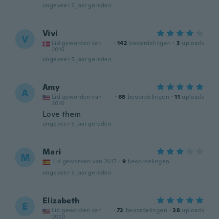
ongeveer 5 jaar geleden
Vivi
V
Lid geworden van
·
142
beoordelingen
·
3
uploads
2016
ongeveer 5 jaar geleden
Amy
A
Lid geworden van
·
68
beoordelingen
·
11
uploads
2016
Love them
ongeveer 5 jaar geleden
Mari
M
Lid geworden van 2017
·
9
beoordelingen
ongeveer 5 jaar geleden
Elizabeth
E
Lid geworden van
·
72
beoordelingen
·
38
uploads
2020