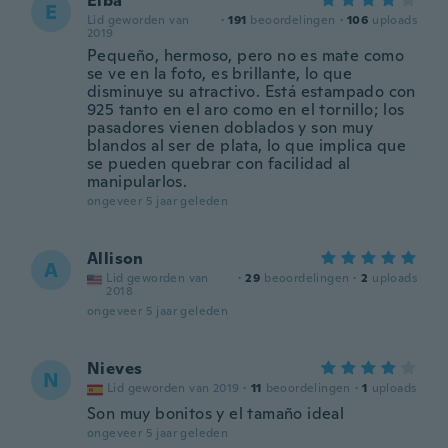
Elba
E
Lid geworden van
·
191
beoordelingen
·
106
uploads
2019
Pequeño, hermoso, pero no es mate como
se ve en la foto, es brillante, lo que
disminuye su atractivo. Está estampado con
925 tanto en el aro como en el tornillo; los
pasadores vienen doblados y son muy
blandos al ser de plata, lo que implica que
se pueden quebrar con facilidad al
manipularlos.
ongeveer 5 jaar geleden
Allison
A
Lid geworden van
·
29
beoordelingen
·
2
uploads
2018
ongeveer 5 jaar geleden
Nieves
N
Lid geworden van 2019
·
11
beoordelingen
·
1
uploads
Son muy bonitos y el tamaño ideal
ongeveer 5 jaar geleden