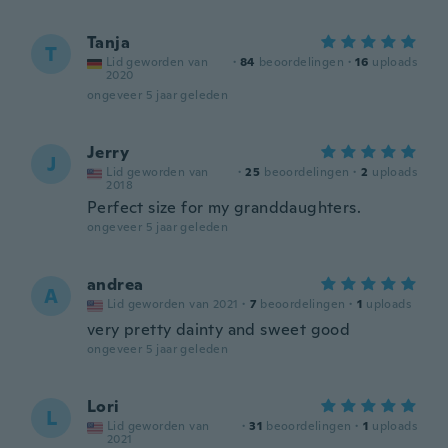
Tanja
T
Lid geworden van
·
84
beoordelingen
·
16
uploads
2020
ongeveer 5 jaar geleden
Jerry
J
Lid geworden van
·
25
beoordelingen
·
2
uploads
2018
Perfect size for my granddaughters.
ongeveer 5 jaar geleden
andrea
A
Lid geworden van 2021
·
7
beoordelingen
·
1
uploads
very pretty dainty and sweet good
ongeveer 5 jaar geleden
Lori
L
Lid geworden van
·
31
beoordelingen
·
1
uploads
2021