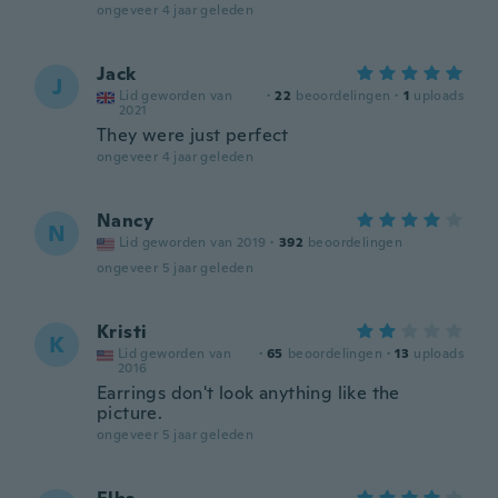
ongeveer 4 jaar geleden
Jack
J
Lid geworden van
·
22
beoordelingen
·
1
uploads
2021
They were just perfect
ongeveer 4 jaar geleden
Nancy
N
Lid geworden van 2019
·
392
beoordelingen
ongeveer 5 jaar geleden
Kristi
K
Lid geworden van
·
65
beoordelingen
·
13
uploads
2016
Earrings don't look anything like the
picture.
ongeveer 5 jaar geleden