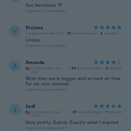
Son hermosos 💜
ongeveer 5 jaar geleden
Viviana
V
Lid geworden van 2012
·
73
beoordelingen
·
2
uploads
Lindos
ongeveer 5 jaar geleden
Amanda
A
Lid geworden van
·
40
beoordelingen
·
4
uploads
2017
Wish they were bigger and arrived on time
for my vow renewal
ongeveer 5 jaar geleden
Jodi
J
Lid geworden van
·
61
beoordelingen
·
1
uploads
2020
Very pretty. Dainty. Exactly what I wanted
ongeveer 5 jaar geleden