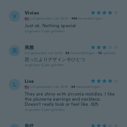
Vivian
V
Lid geworden van 2020
·
146
beoordelingen
Just ok. Nothing special
ongeveer 5 jaar geleden
美雅
美
Lid geworden van 2018
·
53
beoordelingen
·
13
uploads
思ったよりデザイン今ひとつ
ongeveer 5 jaar geleden
Lisa
L
Lid geworden van 2018
·
24
beoordelingen
They are shiny with zirconia middles. I like
the plumeria earrings and necklace.
Doesn't really look or feel like .925
ongeveer 5 jaar geleden
和代