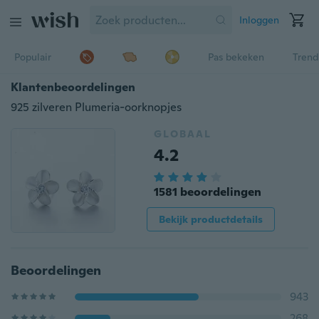
Inloggen
Populair
Pas bekeken
Trend
Klantenbeoordelingen
925 zilveren Plumeria-oorknopjes
GLOBAAL
4.2
1581 beoordelingen
Bekijk productdetails
Beoordelingen
943
268