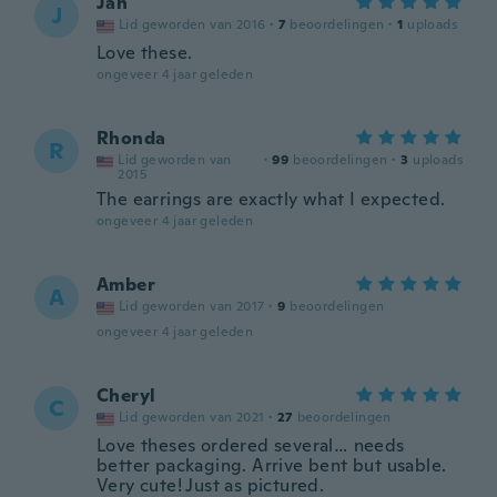
Jan
J
Lid geworden van 2016
·
7
beoordelingen
·
1
uploads
Love these.
ongeveer 4 jaar geleden
Rhonda
R
Lid geworden van
·
99
beoordelingen
·
3
uploads
2015
The earrings are exactly what I expected.
ongeveer 4 jaar geleden
Amber
A
Lid geworden van 2017
·
9
beoordelingen
ongeveer 4 jaar geleden
Cheryl
C
Lid geworden van 2021
·
27
beoordelingen
Love theses ordered several… needs
better packaging. Arrive bent but usable.
Very cute! Just as pictured.