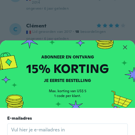
2014
ongeveer 6 jaar geleden
Clément
C
Lid geworden van 2017
·
18
beoordelingen
ongeveer 6 jaar geleden
Sandra
S
Lid geworden van
·
111
beoordelingen
·
61
uploads
15% KORTING
2018
ongeveer 6 jaar geleden
JE EERSTE BESTELLING
Brittaney
B
Max. korting van US$ 5
Lid geworden van 2015
·
11
beoordelingen
·
5
uploads
1 code per klant.
Exactly as pictured
ongeveer 6 jaar geleden
E-mailadres
Gladys
G
Lid geworden van 2016
·
58
beoordelingen