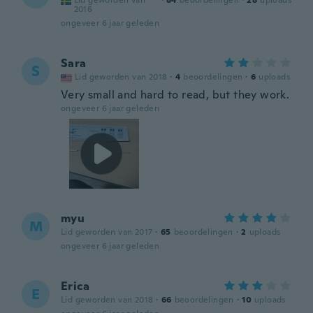
Lid geworden van
·
84
beoordelingen
·
28
uploads
2016
ongeveer 6 jaar geleden
Sara
S
Lid geworden van 2018
·
4
beoordelingen
·
6
uploads
Very small and hard to read, but they work.
ongeveer 6 jaar geleden
myu
M
Lid geworden van 2017
·
65
beoordelingen
·
2
uploads
ongeveer 6 jaar geleden
Erica
E
Lid geworden van 2018
·
66
beoordelingen
·
10
uploads