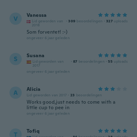
Vanessa
V
Lid geworden van
·
309
beoordelingen
·
327
uploads
2018
Som forventet! :-)
ongeveer 6 jaar geleden
Susana
S
Lid geworden van
·
87
beoordelingen
·
55
uploads
2017
ongeveer 6 jaar geleden
Alicia
A
Lid geworden van 2017
·
23
beoordelingen
Works good,just needs to come with a
little cup to pee in
ongeveer 6 jaar geleden
Tofiq
T