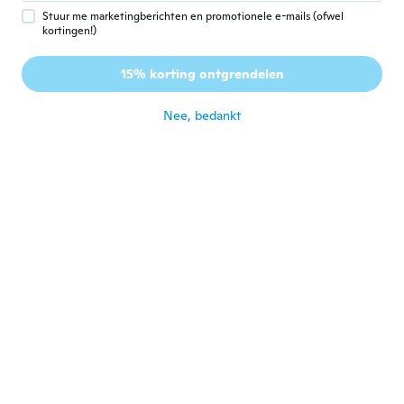
ongeveer 6 jaar geleden
Stuur me marketingberichten en promotionele e-mails (ofwel
kortingen!)
Michelle
M
15% korting ontgrendelen
Lid geworden van 2019
·
3
beoordelingen
·
1
uploads
ongeveer 6 jaar geleden
Nee, bedankt
maria
M
Lid geworden van 2016
·
2
beoordelingen
me yego super rapido falta probarlo
ongeveer 6 jaar geleden
hana
H
Lid geworden van 2016
·
6
beoordelingen
·
1
uploads
ongeveer 6 jaar geleden
Cecilia
C
Lid geworden van
·
48
beoordelingen
·
11
uploads
2016
ongeveer 6 jaar geleden