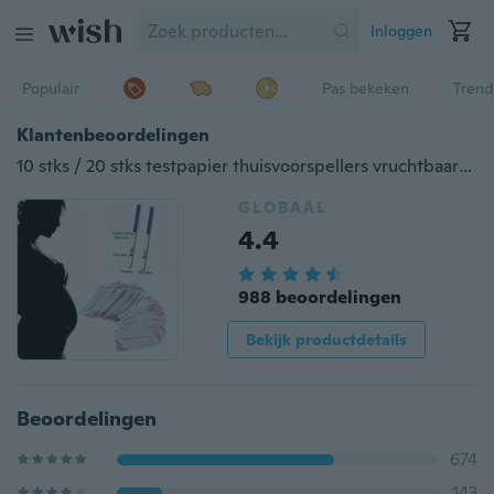
Inloggen
Populair
Pas bekeken
Trend
Klantenbeoordelingen
10 stks / 20 stks testpapier thuisvoorspellers vruchtbaarheid privé ovulatie LH teststrips kit beste cadeau
GLOBAAL
4.4
988 beoordelingen
Bekijk productdetails
Beoordelingen
674
143