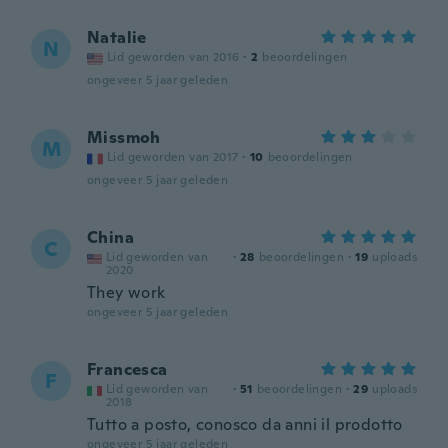
Natalie
N
Lid geworden van 2016
·
2
beoordelingen
ongeveer 5 jaar geleden
Missmoh
M
Lid geworden van 2017
·
10
beoordelingen
ongeveer 5 jaar geleden
China
C
Lid geworden van
·
28
beoordelingen
·
19
uploads
2020
They work
ongeveer 5 jaar geleden
Francesca
F
Lid geworden van
·
51
beoordelingen
·
29
uploads
2018
Tutto a posto, conosco da anni il prodotto
ongeveer 5 jaar geleden