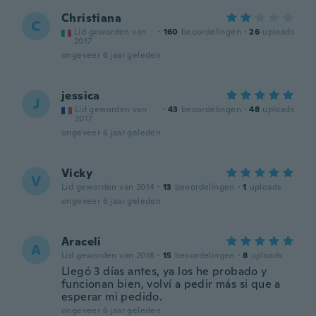
Christiana
C
Lid geworden van
·
160
beoordelingen
·
26
uploads
2017
ongeveer 6 jaar geleden
jessica
J
Lid geworden van
·
43
beoordelingen
·
48
uploads
2017
ongeveer 6 jaar geleden
Vicky
V
Lid geworden van 2014
·
13
beoordelingen
·
1
uploads
ongeveer 6 jaar geleden
Araceli
A
Lid geworden van 2018
·
15
beoordelingen
·
8
uploads
Llegó 3 días antes, ya los he probado y
funcionan bien, volví a pedir más si que a
esperar mi pedido.
ongeveer 6 jaar geleden