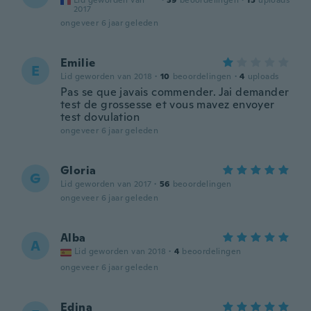
Lid geworden van
·
39
beoordelingen
·
15
uploads
2017
ongeveer 6 jaar geleden
Emilie
E
Lid geworden van 2018
·
10
beoordelingen
·
4
uploads
Pas se que javais commender. Jai demander
test de grossesse et vous mavez envoyer
test dovulation
ongeveer 6 jaar geleden
Gloria
G
Lid geworden van 2017
·
56
beoordelingen
ongeveer 6 jaar geleden
Alba
A
Lid geworden van 2018
·
4
beoordelingen
ongeveer 6 jaar geleden
Edina