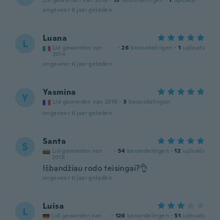
Lid geworden van 2016
·
15
beoordelingen
·
1
uploads
ongeveer 6 jaar geleden
Luana
L
Lid geworden van
·
26
beoordelingen
·
1
uploads
2014
ongeveer 6 jaar geleden
Yasmina
Y
Lid geworden van 2018
·
3
beoordelingen
ongeveer 6 jaar geleden
Santa
S
Lid geworden van
·
54
beoordelingen
·
12
uploads
2018
Išbandžiau rodo teisingai?👌
ongeveer 6 jaar geleden
Luisa
L
Lid geworden van
·
126
beoordelingen
·
51
uploads