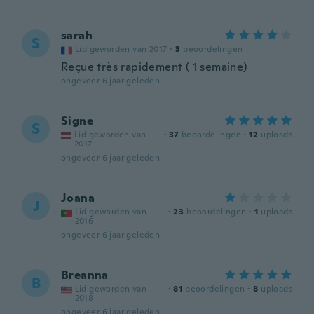
sarah
S
Lid geworden van 2017
·
3
beoordelingen
Reçue très rapidement ( 1 semaine)
ongeveer 6 jaar geleden
Signe
S
Lid geworden van
·
37
beoordelingen
·
12
uploads
2017
ongeveer 6 jaar geleden
Joana
J
Lid geworden van
·
23
beoordelingen
·
1
uploads
2016
ongeveer 6 jaar geleden
Breanna
B
Lid geworden van
·
81
beoordelingen
·
8
uploads
2018
ongeveer 6 jaar geleden