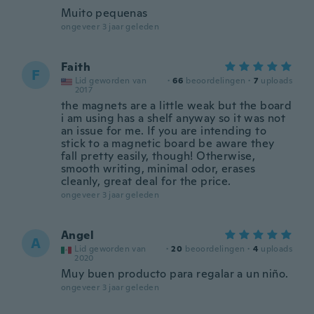
Muito pequenas
ongeveer 3 jaar geleden
Faith
F
Lid geworden van
·
66
beoordelingen
·
7
uploads
2017
the magnets are a little weak but the board
i am using has a shelf anyway so it was not
an issue for me. If you are intending to
stick to a magnetic board be aware they
fall pretty easily, though! Otherwise,
smooth writing, minimal odor, erases
cleanly, great deal for the price.
ongeveer 3 jaar geleden
Angel
A
Lid geworden van
·
20
beoordelingen
·
4
uploads
2020
Muy buen producto para regalar a un niño.
ongeveer 3 jaar geleden