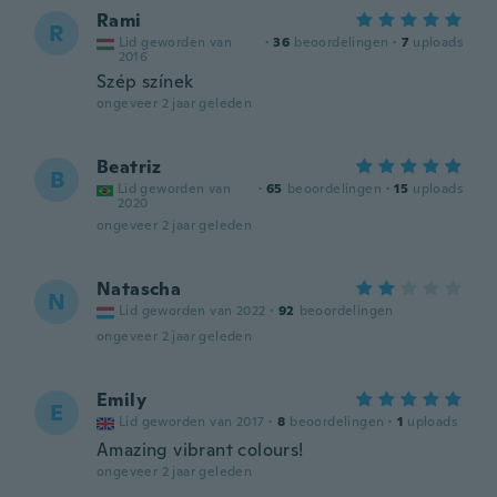
Rami
R
Lid geworden van
·
36
beoordelingen
·
7
uploads
2016
Szép színek
ongeveer 2 jaar geleden
Beatriz
B
Lid geworden van
·
65
beoordelingen
·
15
uploads
2020
ongeveer 2 jaar geleden
Natascha
N
Lid geworden van 2022
·
92
beoordelingen
ongeveer 2 jaar geleden
Emily
E
Lid geworden van 2017
·
8
beoordelingen
·
1
uploads
Amazing vibrant colours!
ongeveer 2 jaar geleden