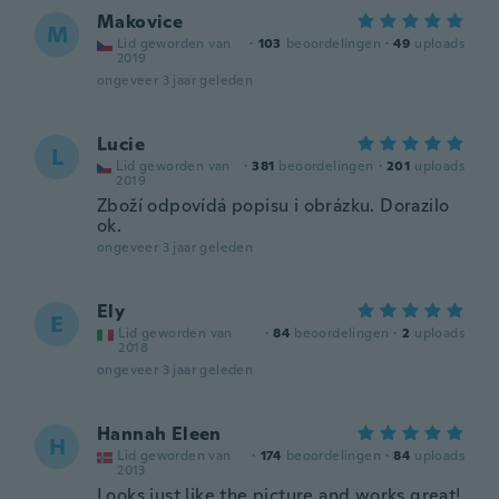
Makovice
M
Lid geworden van
·
103
beoordelingen
·
49
uploads
2019
ongeveer 3 jaar geleden
Lucie
L
Lid geworden van
·
381
beoordelingen
·
201
uploads
2019
Zboží odpovídá popisu i obrázku. Dorazilo
ok.
ongeveer 3 jaar geleden
Ely
E
Lid geworden van
·
84
beoordelingen
·
2
uploads
2018
ongeveer 3 jaar geleden
Hannah Eleen
H
Lid geworden van
·
174
beoordelingen
·
84
uploads
2013
Looks just like the picture and works great!