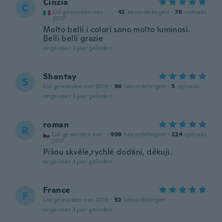
Cinzia
C
Lid geworden van
·
42
beoordelingen
·
70
uploads
2017
Molto belli i colori sono molto luminosi.
Belli belli grazie
ongeveer 3 jaar geleden
Shontay
S
Lid geworden van 2019
·
86
beoordelingen
·
5
uploads
ongeveer 3 jaar geleden
roman
R
Lid geworden van
·
999
beoordelingen
·
224
uploads
2017
Píšou skvěle,rychlé dodání, děkuji.
ongeveer 3 jaar geleden
France
F
Lid geworden van 2015
·
52
beoordelingen
ongeveer 3 jaar geleden