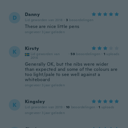
Danny
D
Lid geworden van 2018
·
3
beoordelingen
These are nice little pens
ongeveer 3 jaar geleden
Kirsty
K
Lid geworden van
·
59
beoordelingen
·
1
uploads
2016
Generally OK, but the nibs were wider
than expected and some of the colours are
too light/pale to see well against a
whiteboard
ongeveer 3 jaar geleden
Kingsley
K
Lid geworden van 2019
·
10
beoordelingen
·
1
uploads
ongeveer 3 jaar geleden