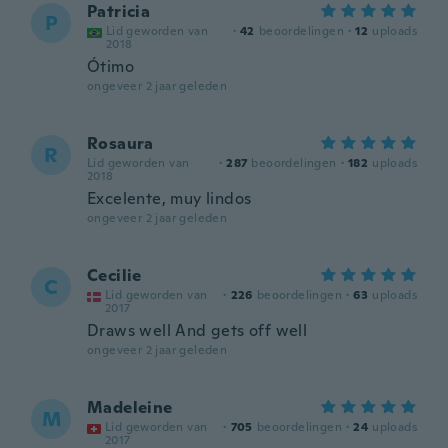
Patricia
P
Lid geworden van
·
42
beoordelingen
·
12
uploads
2018
Ótimo
ongeveer 2 jaar geleden
Rosaura
R
Lid geworden van
·
287
beoordelingen
·
182
uploads
2018
Excelente, muy lindos
ongeveer 2 jaar geleden
Cecilie
C
Lid geworden van
·
226
beoordelingen
·
63
uploads
2017
Draws well And gets off well
ongeveer 2 jaar geleden
Madeleine
M
Lid geworden van
·
705
beoordelingen
·
24
uploads
2017