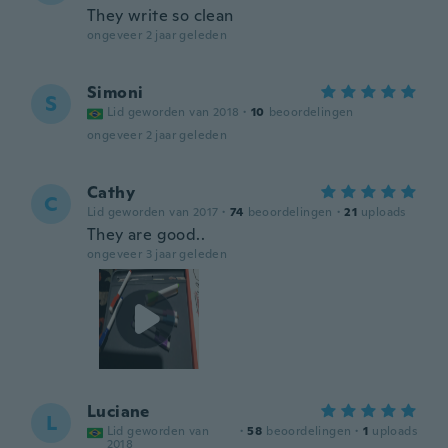
They write so clean
ongeveer 2 jaar geleden
Simoni
S
Lid geworden van 2018
·
10
beoordelingen
ongeveer 2 jaar geleden
Cathy
C
Lid geworden van 2017
·
74
beoordelingen
·
21
uploads
They are good..
ongeveer 3 jaar geleden
Luciane
L
Lid geworden van
·
58
beoordelingen
·
1
uploads
2018