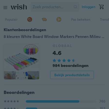
Inloggen
Populair
Pas bekeken
Trend
Klantenbeoordelingen
8 kleuren White Board Window Markers Pennen Milieu Whiteboard Pen Whiteboard Marker
GLOBAAL
4.6
984 beoordelingen
Bekijk productdetails
Beoordelingen
746
153