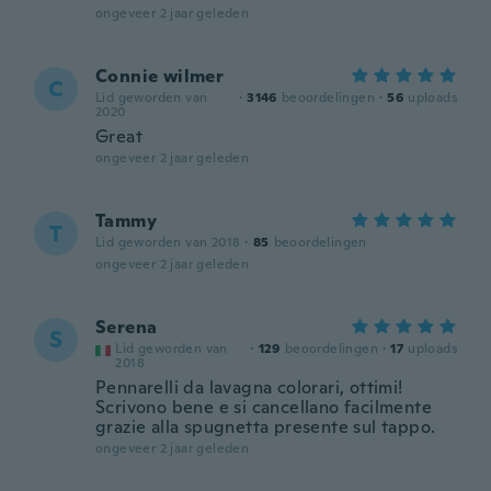
ongeveer 2 jaar geleden
Connie wilmer
C
Lid geworden van
·
3146
beoordelingen
·
56
uploads
2020
Great
ongeveer 2 jaar geleden
Tammy
T
Lid geworden van 2018
·
85
beoordelingen
ongeveer 2 jaar geleden
Serena
S
Lid geworden van
·
129
beoordelingen
·
17
uploads
2018
Pennarelli da lavagna colorari, ottimi!
Scrivono bene e si cancellano facilmente
grazie alla spugnetta presente sul tappo.
ongeveer 2 jaar geleden