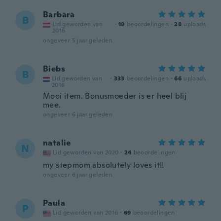
Barbara
B
Lid geworden van
·
19
beoordelingen
·
28
uploads
2016
ongeveer 5 jaar geleden
Biebs
B
Lid geworden van
·
333
beoordelingen
·
66
uploads
2016
Mooi item. Bonusmoeder is er heel blij
mee.
ongeveer 6 jaar geleden
natalie
N
Lid geworden van 2020
·
24
beoordelingen
my stepmom absolutely loves it!!
ongeveer 6 jaar geleden
Paula
P
Lid geworden van 2016
·
69
beoordelingen