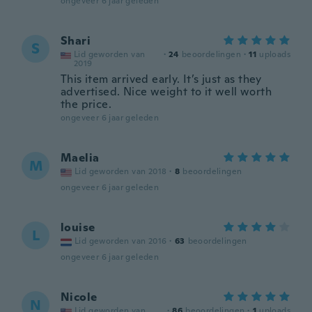
ongeveer 6 jaar geleden
Shari
S
Lid geworden van
·
24
beoordelingen
·
11
uploads
2019
This item arrived early. It’s just as they
advertised. Nice weight to it well worth
the price.
ongeveer 6 jaar geleden
Maelia
M
Lid geworden van 2018
·
8
beoordelingen
ongeveer 6 jaar geleden
louise
L
Lid geworden van 2016
·
63
beoordelingen
ongeveer 6 jaar geleden
Nicole
N
Lid geworden van
·
86
beoordelingen
·
1
uploads