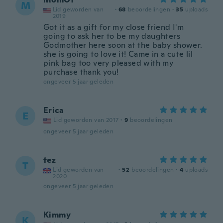
M
Lid geworden van
·
68
beoordelingen
·
35
uploads
2019
Got it as a gift for my close friend I'm
going to ask her to be my daughters
Godmother here soon at the baby shower.
she is going to love it! Came in a cute lil
pink bag too very pleased with my
purchase thank you!
ongeveer 5 jaar geleden
Erica
E
Lid geworden van 2017
·
9
beoordelingen
ongeveer 5 jaar geleden
tez
T
Lid geworden van
·
52
beoordelingen
·
4
uploads
2020
ongeveer 5 jaar geleden
Kimmy
K