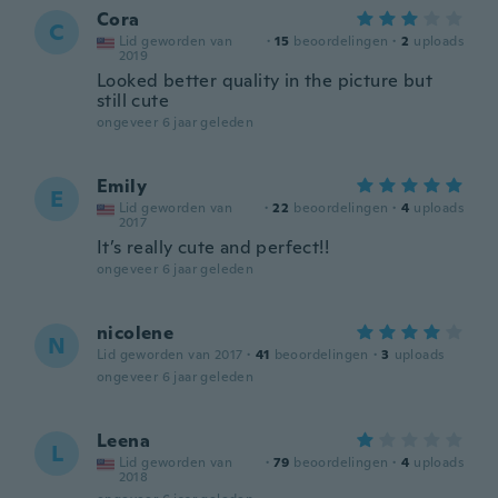
Cora
C
Lid geworden van
·
15
beoordelingen
·
2
uploads
2019
Looked better quality in the picture but
still cute
ongeveer 6 jaar geleden
Emily
E
Lid geworden van
·
22
beoordelingen
·
4
uploads
2017
It’s really cute and perfect!!
ongeveer 6 jaar geleden
nicolene
N
Lid geworden van 2017
·
41
beoordelingen
·
3
uploads
ongeveer 6 jaar geleden
Leena
L
Lid geworden van
·
79
beoordelingen
·
4
uploads
2018