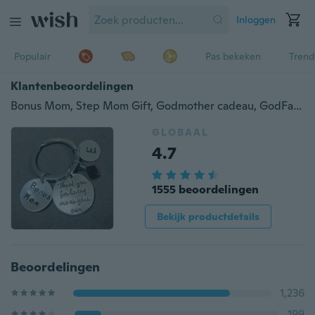
Inloggen
Populair
Pas bekeken
Trend
Klantenbeoordelingen
Bonus Mom, Step Mom Gift, Godmother cadeau, GodFather Gift, Step Dad Gift, favoriete leraar Gift, schoonmoeder cadeau
GLOBAAL
4.7
1555 beoordelingen
Bekijk productdetails
Beoordelingen
1,236
199