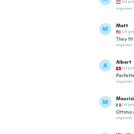
Lid ge
ongeveer 
Matt
M
Lid ge
They fit
ongeveer 
Albert
A
Lid ge
Perfett
ongeveer 
Mauriz
M
Lid ge
Ottimo 
ongeveer 