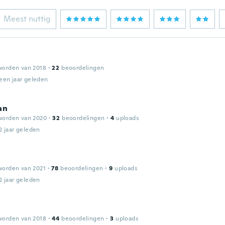
Meest nuttig
worden van 2018
·
22
beoordelingen
een jaar geleden
an
worden van 2020
·
32
beoordelingen
·
4
uploads
2 jaar geleden
worden van 2021
·
78
beoordelingen
·
9
uploads
2 jaar geleden
worden van 2018
·
44
beoordelingen
·
3
uploads