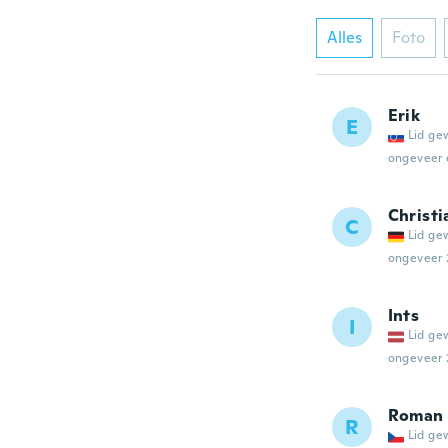
Alles
Foto
Erik
E
Lid ge
ongeveer 
Christi
C
Lid ge
ongeveer 
Ints
I
Lid ge
ongeveer 
Roman
R
Lid ge