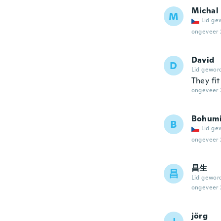
Michal
M
Lid ge
ongeveer 
David
D
Lid gewor
They fit
ongeveer 
Bohumi
B
Lid ge
ongeveer 
昌生
昌
Lid gewor
ongeveer 
jörg