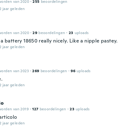
worden van 2020
·
255
beoordelingen
2 jaar geleden
worden van 2020
·
29
beoordelingen
·
23
uploads
 a battery 18650 really nicely. Like a nipple pastey.
2 jaar geleden
worden van 2023
·
269
beoordelingen
·
96
uploads
e.
2 jaar geleden
io
worden van 2019
·
127
beoordelingen
·
23
uploads
articolo
2 jaar geleden