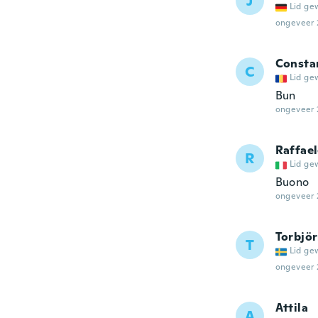
J
Lid ge
ongeveer 
Consta
C
Lid ge
Bun
ongeveer 
Raffae
R
Lid ge
Buono
ongeveer 
Torbjö
T
Lid ge
ongeveer 
Attila
A