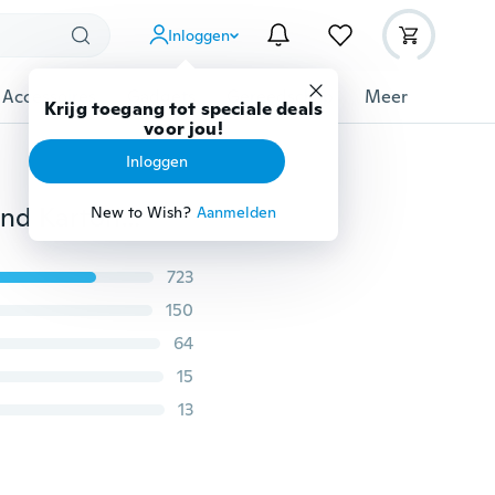
Inloggen
 Accessoires
Gadgets
Gereedschap
Meer
Krijg toegang tot speciale deals
voor jou!
Inloggen
200 stks 18650 Batterij Isolator Isolatie Ring Zelfklevend Karton Papier
New to Wish?
Aanmelden
723
150
64
15
13