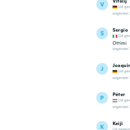
Vitalij
V
Lid ge
ongeveer 
Sergio
S
Lid ge
Ottimi
ongeveer 
Joaqui
J
Lid ge
ongeveer 
Péter
P
Lid ge
ongeveer 
Keiji
K
Lid gewor