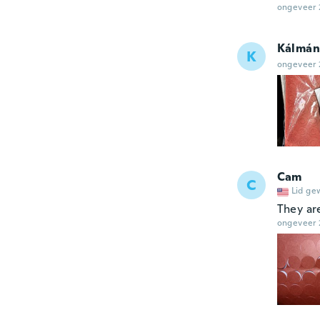
ongeveer 
Kálmán
K
ongeveer 
Cam
C
Lid ge
They are
ongeveer 