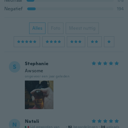
Neutraal
178
Negatief
194
Alles
Foto
Meest nuttig
Stephanie
S
Awsome
ongeveer een jaar geleden
Natali
N
Lid geworden van
·
92
beoordelingen
·
36
uploads