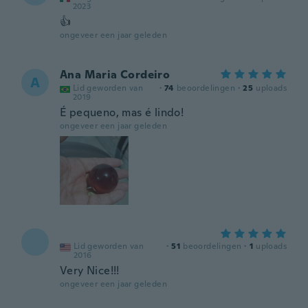
2023
👍
ongeveer een jaar geleden
Ana Maria Cordeiro
A
Lid geworden van
·
74
beoordelingen
·
25
uploads
2019
É pequeno, mas é lindo!
ongeveer een jaar geleden
Lid geworden van
·
51
beoordelingen
·
1
uploads
2016
Very Nice!!!
ongeveer een jaar geleden