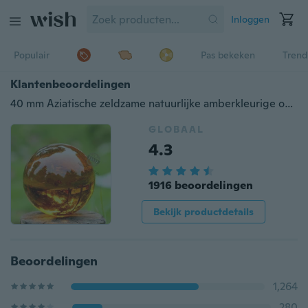
Inloggen
Populair
Pas bekeken
Trend
Klantenbeoordelingen
40 mm Aziatische zeldzame natuurlijke amberkleurige obsidiaanbol met standaard grote kristallen bol helende steen
GLOBAAL
4.3
1916 beoordelingen
Bekijk productdetails
Beoordelingen
1,264
280