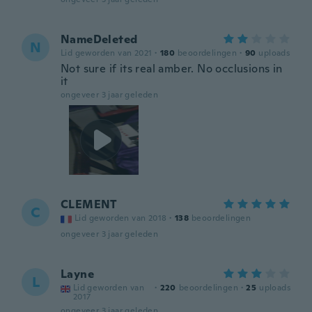
NameDeleted
N
Lid geworden van 2021
·
180
beoordelingen
·
90
uploads
Not sure if its real amber. No occlusions in
it
ongeveer 3 jaar geleden
CLEMENT
C
Lid geworden van 2018
·
138
beoordelingen
ongeveer 3 jaar geleden
Layne
L
Lid geworden van
·
220
beoordelingen
·
25
uploads
2017
ongeveer 3 jaar geleden