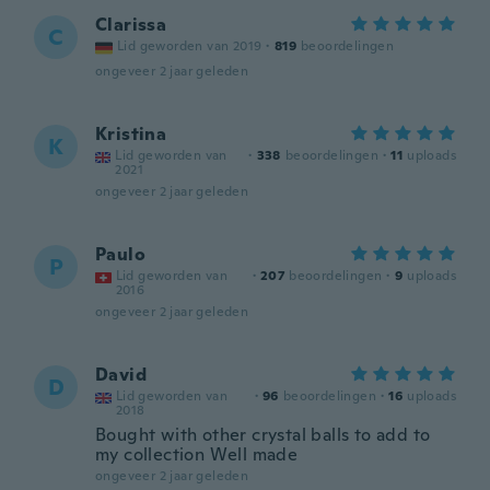
Clarissa
C
Lid geworden van 2019
·
819
beoordelingen
ongeveer 2 jaar geleden
Kristina
K
Lid geworden van
·
338
beoordelingen
·
11
uploads
2021
ongeveer 2 jaar geleden
Paulo
P
Lid geworden van
·
207
beoordelingen
·
9
uploads
2016
ongeveer 2 jaar geleden
David
D
Lid geworden van
·
96
beoordelingen
·
16
uploads
2018
Bought with other crystal balls to add to
my collection Well made
ongeveer 2 jaar geleden