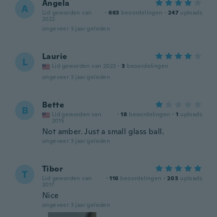
Angela
A
Lid geworden van
·
663
beoordelingen
·
247
uploads
2022
ongeveer 3 jaar geleden
Laurie
L
Lid geworden van 2023
·
3
beoordelingen
ongeveer 3 jaar geleden
Bette
B
Lid geworden van
·
18
beoordelingen
·
1
uploads
2015
Not amber. Just a small glass ball.
ongeveer 3 jaar geleden
Tibor
T
Lid geworden van
·
116
beoordelingen
·
203
uploads
2017
Nice
ongeveer 3 jaar geleden