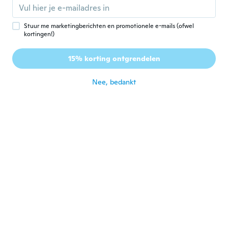
ongeveer 3 jaar geleden
Stuur me marketingberichten en promotionele e-mails (ofwel
BEDŘICH
kortingen!)
B
Lid geworden van
·
173
beoordelingen
·
3
uploads
2018
15% korting ontgrendelen
pěkná dekorace
ongeveer 3 jaar geleden
Nee, bedankt
Antoni
A
Lid geworden van
·
42
beoordelingen
·
4
uploads
2019
Muy bonita,
ongeveer 3 jaar geleden
Marianna
M
Lid geworden van 2017
·
118
beoordelingen
·
81
uploads
Absolutely beautiful. Good size.
ongeveer 3 jaar geleden