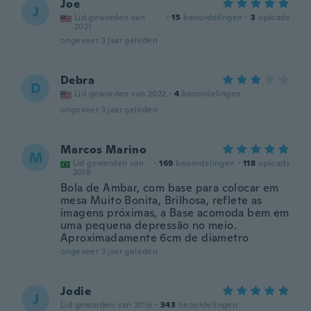
Joe
J
Lid geworden van
·
15
beoordelingen
·
3
uploads
2021
ongeveer 3 jaar geleden
Debra
D
Lid geworden van 2022
·
4
beoordelingen
ongeveer 3 jaar geleden
Marcos Marino
M
Lid geworden van
·
169
beoordelingen
·
118
uploads
2018
Bola de Ambar, com base para colocar em
mesa Muito Bonita, Brilhosa, reflete as
imagens próximas, a Base acomoda bem em
uma pequena depressão no meio.
Aproximadamente 6cm de diametro
ongeveer 3 jaar geleden
Jodie
J
Lid geworden van 2016
·
343
beoordelingen