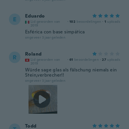
Eduardo
E
Lid geworden van
·
102
beoordelingen
·
1
uploads
2019
Esférica con base simpática
ongeveer 3 jaar geleden
Roland
R
Lid geworden van
·
61
beoordelingen
·
27
uploads
2019
Würde sage glas als fälschung niemals ein
Stein,verbrecher!!
ongeveer 3 jaar geleden
Todd