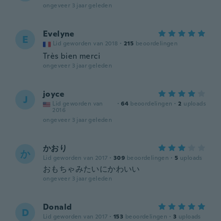
ongeveer 3 jaar geleden
Evelyne
E
Lid geworden van 2018
·
215
beoordelingen
Très bien merci
ongeveer 3 jaar geleden
joyce
J
Lid geworden van
·
64
beoordelingen
·
2
uploads
2016
ongeveer 3 jaar geleden
かおり
か
Lid geworden van 2017
·
309
beoordelingen
·
5
uploads
おもちゃみたいにかわいい
ongeveer 3 jaar geleden
Donald
D
Lid geworden van 2017
·
153
beoordelingen
·
3
uploads