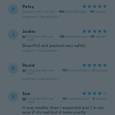
Patsy
P
Lid geworden van 2017
·
160
beoordelingen
·
23
uploads
ongeveer 2 jaar geleden
Jackie
J
Lid geworden van
·
129
beoordelingen
·
20
uploads
2023
Beautiful and packed very safely
ongeveer 3 jaar geleden
David
D
Lid geworden van
·
115
beoordelingen
·
7
uploads
2017
ongeveer 3 jaar geleden
Sue
S
Lid geworden van
·
42
beoordelingen
·
2
uploads
2020
It was smaller than I expected and I’m not
sure if it’s real but it looks pretty