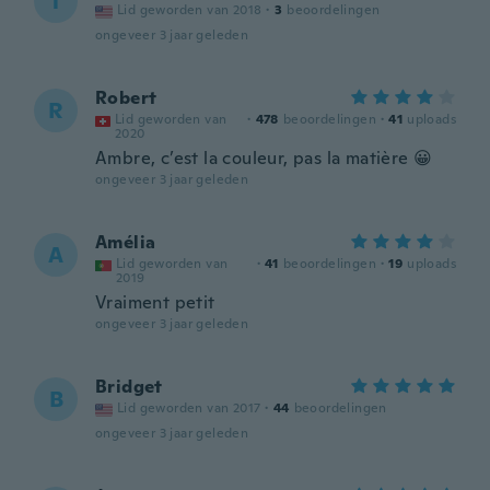
T
Lid geworden van 2018
·
3
beoordelingen
ongeveer 3 jaar geleden
Robert
R
Lid geworden van
·
478
beoordelingen
·
41
uploads
2020
Ambre, c’est la couleur, pas la matière 😀
ongeveer 3 jaar geleden
Amélia
A
Lid geworden van
·
41
beoordelingen
·
19
uploads
2019
Vraiment petit
ongeveer 3 jaar geleden
Bridget
B
Lid geworden van 2017
·
44
beoordelingen
ongeveer 3 jaar geleden