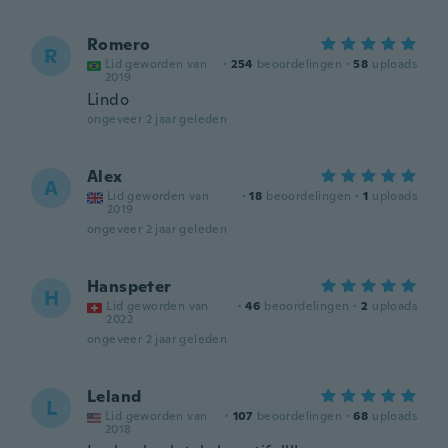
Romero
R
Lid geworden van
·
254
beoordelingen
·
58
uploads
2019
Lindo
ongeveer 2 jaar geleden
Alex
A
Lid geworden van
·
18
beoordelingen
·
1
uploads
2019
ongeveer 2 jaar geleden
Hanspeter
H
Lid geworden van
·
46
beoordelingen
·
2
uploads
2022
ongeveer 2 jaar geleden
Leland
L
Lid geworden van
·
107
beoordelingen
·
68
uploads
2018