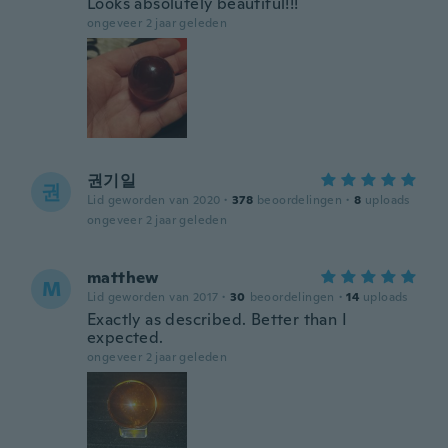
Looks absolutely beautiful!!!
ongeveer 2 jaar geleden
권기일
권
Lid geworden van 2020
·
378
beoordelingen
·
8
uploads
ongeveer 2 jaar geleden
matthew
M
Lid geworden van 2017
·
30
beoordelingen
·
14
uploads
Exactly as described. Better than I
expected.
ongeveer 2 jaar geleden