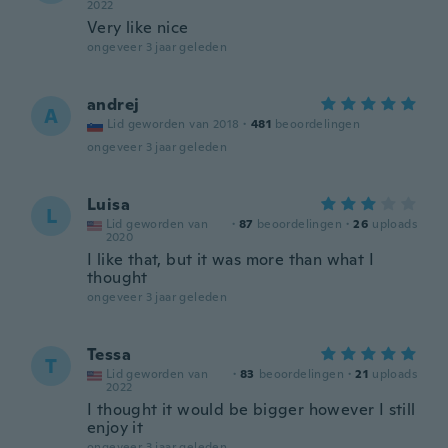
2022
Very like nice
ongeveer 3 jaar geleden
andrej
A
Lid geworden van 2018
·
481
beoordelingen
ongeveer 3 jaar geleden
Luisa
L
Lid geworden van
·
87
beoordelingen
·
26
uploads
2020
I like that, but it was more than what I
thought
ongeveer 3 jaar geleden
Tessa
T
Lid geworden van
·
83
beoordelingen
·
21
uploads
2022
I thought it would be bigger however I still
enjoy it
ongeveer 3 jaar geleden