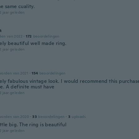
he same cuality.
2 jaar geleden
n
den van 2022
·
172
beoordelingen
ely beautiful well made ring.
2 jaar geleden
worden van 2021
·
154
beoordelingen
ely fabulous vintage look. I would recommend this purchas
e. A definite must have
2 jaar geleden
worden van 2020
·
33
beoordelingen
·
3
uploads
ttle big. The ring is beautiful
2 jaar geleden