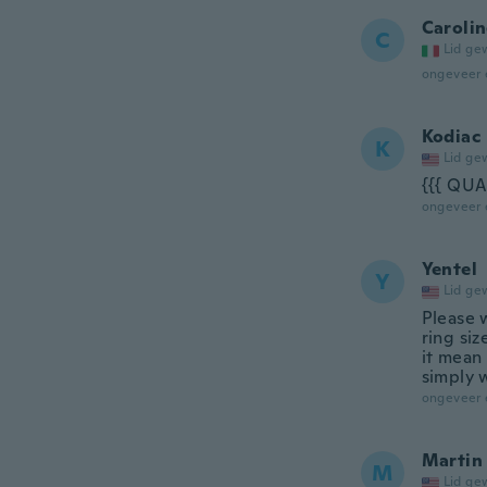
Caroli
C
Lid ge
ongeveer 
Kodiac
K
Lid ge
{{{ QU
ongeveer 
Yentel
Y
Lid ge
Please w
ring siz
it mean 
simply w
ongeveer 
Martin
M
Lid ge