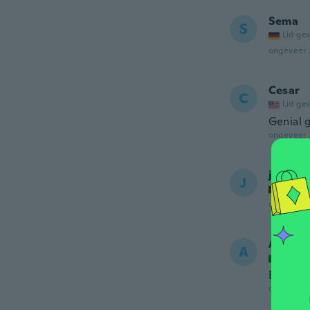
Sema
S
Lid ge
ongeveer 
Cesar
C
Lid ge
Genial g
ongeveer 
jaak
J
Lid ge
ongeveer 
Ana
A
Lid ge
Espetac
ongeveer 