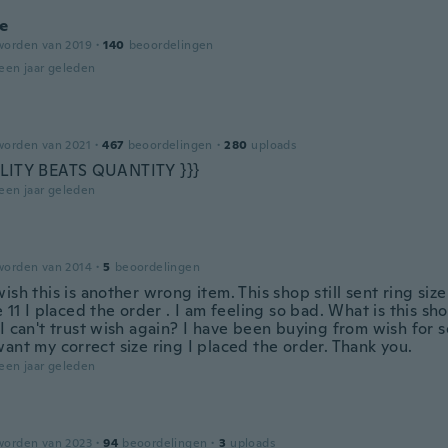
ne
worden van 2019
·
140
beoordelingen
een jaar geleden
worden van 2021
·
467
beoordelingen
·
280
uploads
ALITY BEATS QUANTITY }}}
een jaar geleden
worden van 2014
·
5
beoordelingen
ish this is another wrong item. This shop still sent ring size
e 11 I placed the order . I am feeling so bad. What is this s
I can't trust wish again? I have been buying from wish for s
ant my correct size ring I placed the order. Thank you.
een jaar geleden
worden van 2023
·
94
beoordelingen
·
3
uploads