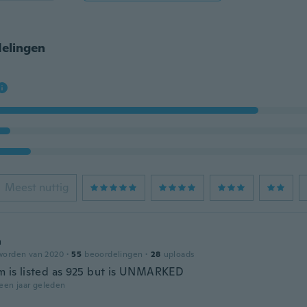
elingen
Meest nuttig
a
worden van 2020
·
55
beoordelingen
·
28
uploads
em is listed as 925 but is UNMARKED
een jaar geleden