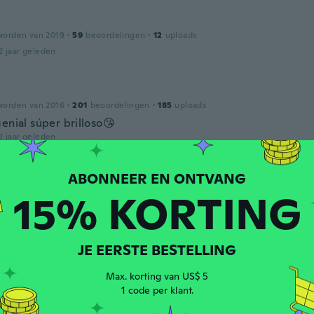
worden van 2019
·
59
beoordelingen
·
12
uploads
2 jaar geleden
worden van 2016
·
201
beoordelingen
·
185
uploads
enial súper brilloso😘
2 jaar geleden
worden van 2019
·
186
beoordelingen
·
7
uploads
15% KORTING
2 jaar geleden
JE EERSTE BESTELLING
worden van 2020
·
53
beoordelingen
·
30
uploads
Max. korting van US$ 5
ular muito bom
1 code per klant.
2 jaar geleden