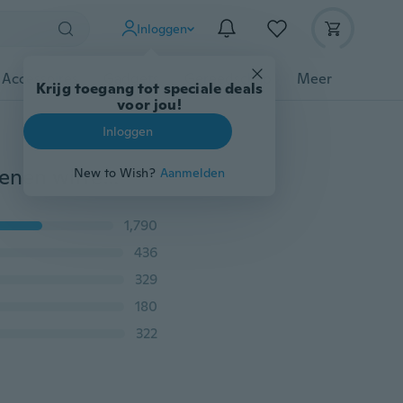
Inloggen
 Accessoires
Gadgets
Gereedschap
Meer
Krijg toegang tot speciale deals
voor jou!
Inloggen
Nieuwe collectie 925 zilveren kroon natuurlijke edelstenen witte saffier geboortesteen bruid verloving meerlagige cirkelring
New to Wish?
Aanmelden
1,790
436
329
180
322