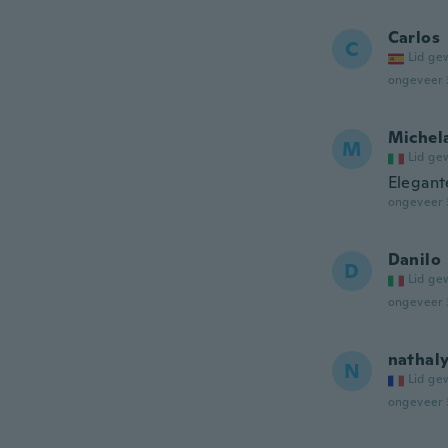
Carlos
C
Lid ge
ongeveer 
Michel
M
Lid ge
Elegant
ongeveer 
Danilo
D
Lid ge
ongeveer 
nathal
N
Lid ge
ongeveer 