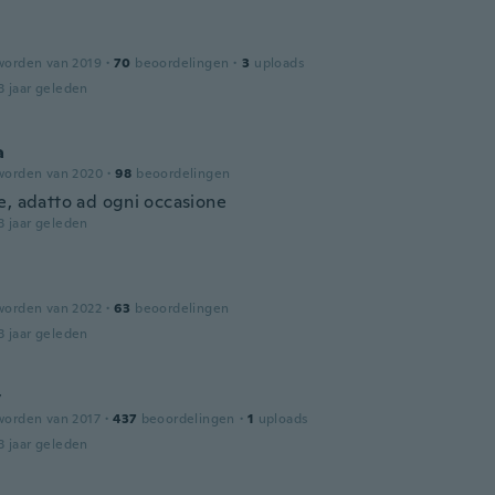
worden van 2019
·
70
beoordelingen
·
3
uploads
3 jaar geleden
a
worden van 2020
·
98
beoordelingen
e, adatto ad ogni occasione
3 jaar geleden
worden van 2022
·
63
beoordelingen
3 jaar geleden
y
worden van 2017
·
437
beoordelingen
·
1
uploads
3 jaar geleden