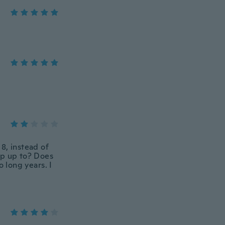
 8, instead of
hop up to? Does
o long years. I