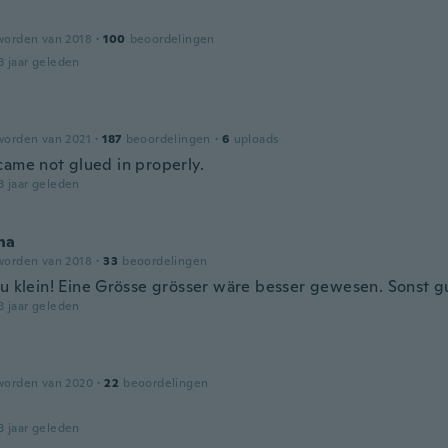
worden van 2018
·
100
beoordelingen
3 jaar geleden
worden van 2021
·
187
beoordelingen
·
6
uploads
came not glued in properly.
3 jaar geleden
na
worden van 2018
·
33
beoordelingen
zu klein! Eine Grösse grösser wäre besser gewesen. Sonst g
3 jaar geleden
worden van 2020
·
22
beoordelingen
3 jaar geleden