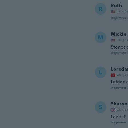
Ruth
R
Lid ge
ongeveer 
Mickie
M
Lid ge
Stones 
ongeveer 
Loreda
L
Lid ge
Leider 
ongeveer 
Sharon
S
Lid ge
Love it
ongeveer 