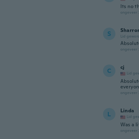
Its no t
ongeveer 
Sharro
S
Lid gewor
Absolut
ongeveer 
cj
C
Lid ge
Absolut
everyon
ongeveer 
Linda
L
Lid ge
Was a li
ongeveer 