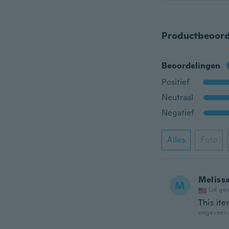
Productbeoord
Beoordelingen
Positief
Neutraal
Negatief
Alles
Foto
Meliss
M
Lid ge
This it
ongeveer 