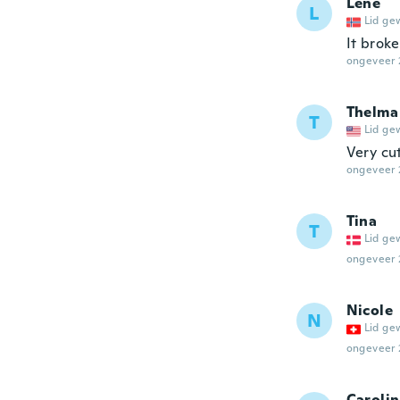
Lene
L
Lid ge
It broke
ongeveer 
Thelma
T
Lid ge
Very cut
ongeveer 
Tina
T
Lid ge
ongeveer 
Nicole
N
Lid ge
ongeveer 
Caroli