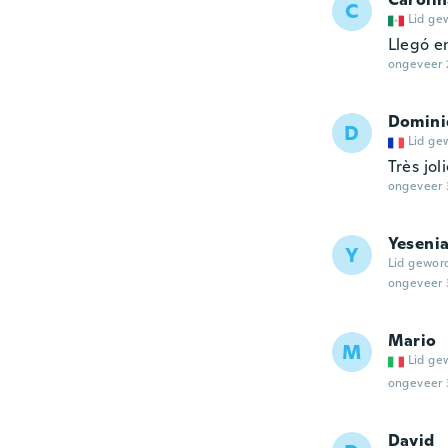
C
Lid ge
Llegó e
ongeveer 
Domini
D
Lid ge
Très jol
ongeveer 
Yeseni
Y
Lid gewor
ongeveer 
Mario
M
Lid ge
ongeveer 
David