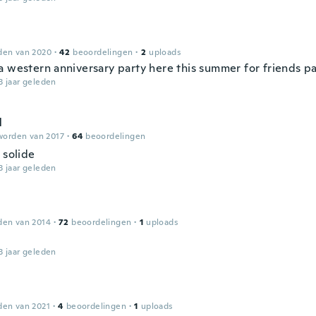
den van 2020
·
42
beoordelingen
·
2
uploads
a western anniversary party here this summer for friends pa
3 jaar geleden
l
worden van 2017
·
64
beoordelingen
 solide
3 jaar geleden
den van 2014
·
72
beoordelingen
·
1
uploads
3 jaar geleden
den van 2021
·
4
beoordelingen
·
1
uploads