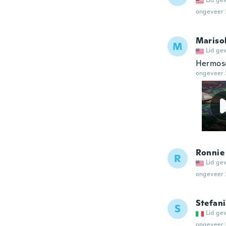
Lid ge
ongeveer 
Mariso
M
Lid ge
Hermos
ongeveer 
Ronnie
R
Lid ge
ongeveer 
Stefan
S
Lid ge
ongeveer 