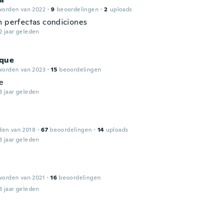
worden van 2022
·
9
beoordelingen
·
2
uploads
n perfectas condiciones
2 jaar geleden
que
worden van 2023
·
15
beoordelingen
ie
3 jaar geleden
a
den van 2018
·
67
beoordelingen
·
14
uploads
3 jaar geleden
worden van 2021
·
16
beoordelingen
3 jaar geleden