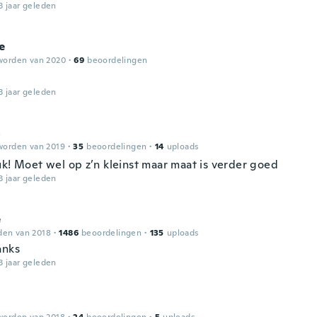
3 jaar geleden
e
worden van 2020
·
69
beoordelingen
3 jaar geleden
a
worden van 2019
·
35
beoordelingen
·
14
uploads
uk! Moet wel op z’n kleinst maar maat is verder goed
3 jaar geleden
e
den van 2018
·
1486
beoordelingen
·
135
uploads
anks
3 jaar geleden