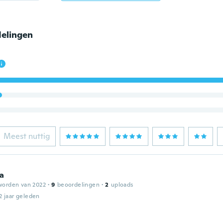
elingen
Meest nuttig
na
worden van 2022
·
9
beoordelingen
·
2
uploads
2 jaar geleden