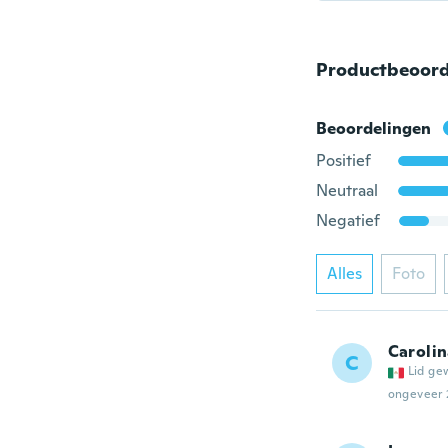
Productbeoord
Beoordelingen
Positief
Neutraal
Negatief
Alles
Foto
Caroli
C
Lid ge
ongeveer 