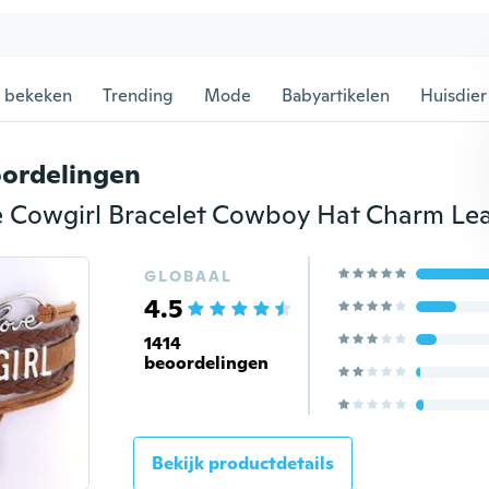
 bekeken
Trending
Mode
Babyartikelen
Huisdier
ordelingen
GLOBAAL
4.5
1414
beoordelingen
Bekijk productdetails