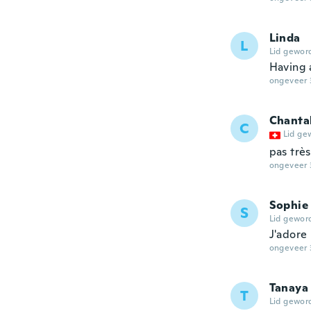
Linda
L
Lid gewor
Having 
ongeveer 
Chanta
C
Lid ge
pas très
ongeveer 
Sophie
S
Lid gewor
J'adore
ongeveer 
Tanaya
T
Lid gewor