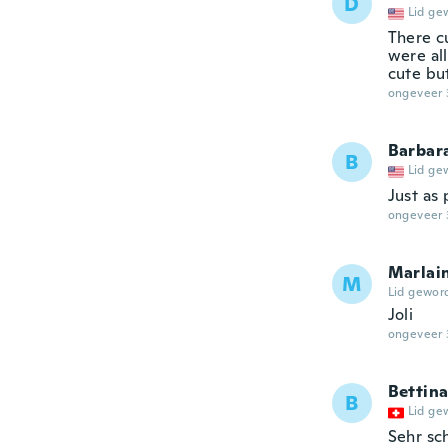
D
Lid ge
There c
were al
cute but
ongeveer 
Barbar
B
Lid ge
Just as 
ongeveer 
Marlai
M
Lid gewor
Joli
ongeveer 
Bettin
B
Lid ge
Sehr s