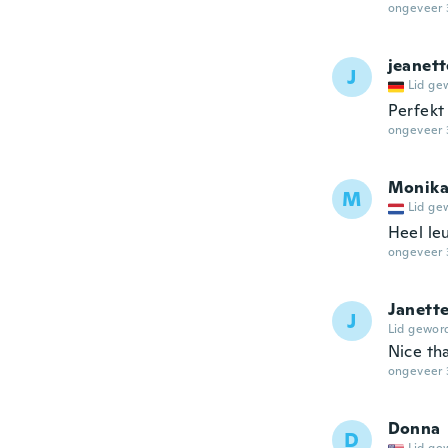
ongeveer 
jeanett
J
Lid ge
Perfekt
ongeveer 
Monik
M
Lid ge
Heel le
ongeveer 
Janett
J
Lid gewor
Nice th
ongeveer 
Donna
D