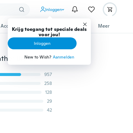
Inloggen
 Accessoires
Gadgets
Gereedschap
Meer
Krijg toegang tot speciale deals
voor jou!
Inloggen
Infinity Love Cowgirl Bracelet Cowboy Hat Charm Leather Braid Wrap Armbanden Armbanden voor dames Sieraden
New to Wish?
Aanmelden
957
258
128
29
42