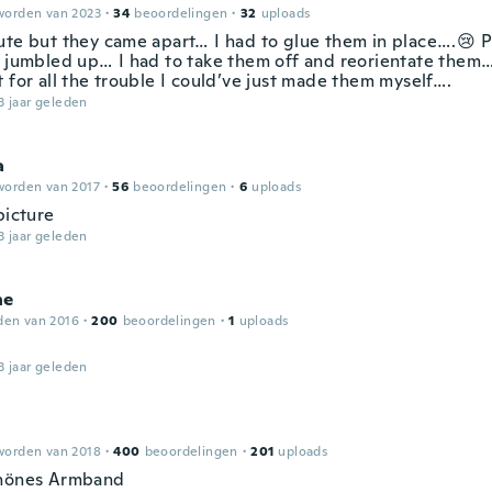
worden van 2023
·
34
beoordelingen
·
32
uploads
ute but they came apart… I had to glue them in place….😢 Pl
l jumbled up… I had to take them off and reorientate them…
 for all the trouble I could’ve just made them myself….
3 jaar geleden
a
worden van 2017
·
56
beoordelingen
·
6
uploads
picture
3 jaar geleden
ne
den van 2016
·
200
beoordelingen
·
1
uploads
3 jaar geleden
a
worden van 2018
·
400
beoordelingen
·
201
uploads
chönes Armband