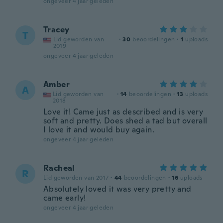
ongeveer 4 jaar geleden
Tracey
T
Lid geworden van
·
30
beoordelingen
·
1
uploads
2019
ongeveer 4 jaar geleden
Amber
A
Lid geworden van
·
14
beoordelingen
·
13
uploads
2018
Love it! Came just as described and is very
soft and pretty. Does shed a tad but overall
I love it and would buy again.
ongeveer 4 jaar geleden
Racheal
R
Lid geworden van 2017
·
44
beoordelingen
·
16
uploads
Absolutely loved it was very pretty and
came early!
ongeveer 4 jaar geleden