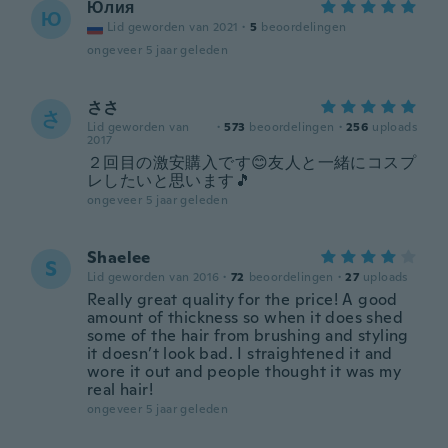
Юлия
Ю
Lid geworden van 2021
·
5
beoordelingen
ongeveer 5 jaar geleden
ささ
さ
Lid geworden van
·
573
beoordelingen
·
256
uploads
2017
２回目の激安購入です😊友人と一緒にコスプ
レしたいと思います🎵
ongeveer 5 jaar geleden
Shaelee
S
Lid geworden van 2016
·
72
beoordelingen
·
27
uploads
Really great quality for the price! A good
amount of thickness so when it does shed
some of the hair from brushing and styling
it doesn’t look bad. I straightened it and
wore it out and people thought it was my
real hair!
ongeveer 5 jaar geleden