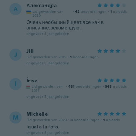
Александра
А
Lid geworden van
·
42
beoordelingen
·
1
uploads
2020
Очень необычный цвет.все как в
описание.рекомендую.
ongeveer 5 jaar geleden
Jill
J
Lid geworden van 2019
·
1
beoordelingen
ongeveer 5 jaar geleden
Írisz
Í
Lid geworden van
·
431
beoordelingen
·
343
uploads
2017
ongeveer 5 jaar geleden
Michelle
M
Lid geworden van 2020
·
8
beoordelingen
·
1
uploads
Igual a la foto.
ongeveer 5 jaar geleden