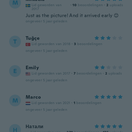
M
Lid geworden van
·
10
beoordelingen
·
2
uploads
2017
Just as the picture! And it arrived early 😊
ongeveer 5 jaar geleden
Tuğçe
T
Lid geworden van 2018
·
3
beoordelingen
ongeveer 5 jaar geleden
Emily
E
Lid geworden van 2017
·
7
beoordelingen
·
2
uploads
ongeveer 5 jaar geleden
Marco
M
Lid geworden van 2021
·
1
beoordelingen
ongeveer 5 jaar geleden
Натали
Н