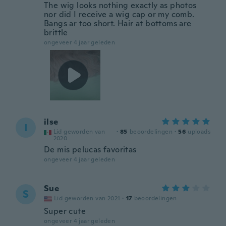
The wig looks nothing exactly as photos
nor did I receive a wig cap or my comb.
Bangs ar too short. Hair at bottoms are
brittle
ongeveer 4 jaar geleden
ilse
I
Lid geworden van
·
85
beoordelingen
·
56
uploads
2020
De mis pelucas favoritas
ongeveer 4 jaar geleden
Sue
S
Lid geworden van 2021
·
17
beoordelingen
Super cute
ongeveer 4 jaar geleden