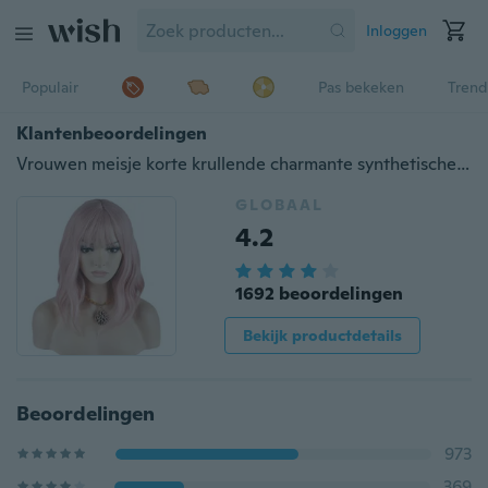
Inloggen
Populair
Pas bekeken
Trend
Klantenbeoordelingen
Vrouwen meisje korte krullende charmante synthetische pruik met Air Bangs pruik Cap en kam inbegrepen (mooie roze)
GLOBAAL
4.2
1692 beoordelingen
Bekijk productdetails
Beoordelingen
973
369