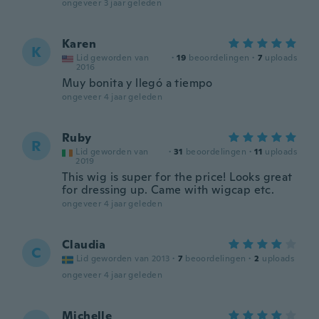
ongeveer 3 jaar geleden
Karen
K
Lid geworden van
·
19
beoordelingen
·
7
uploads
2016
Muy bonita y llegó a tiempo
ongeveer 4 jaar geleden
Ruby
R
Lid geworden van
·
31
beoordelingen
·
11
uploads
2019
This wig is super for the price! Looks great
for dressing up. Came with wigcap etc.
ongeveer 4 jaar geleden
Claudia
C
Lid geworden van 2013
·
7
beoordelingen
·
2
uploads
ongeveer 4 jaar geleden
Michelle