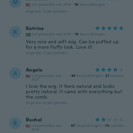
M
Lid geworden van 2016
·
10
beoordelingen
ongeveer 4 jaar geleden
Katrine
K
Lid geworden van 2020
·
14
beoordelingen
Very nice and soft wig. Can be puffed up
for a more fluffy look. Love it!
ongeveer 4 jaar geleden
Angela
A
Lid geworden van
·
94
beoordelingen
·
21
uploads
2017
I love the wig. It feels natural and looks
pretty natural. It came with everything but
the comb.
ongeveer 4 jaar geleden
Rachel
R
Lid geworden van
·
67
beoordelingen
·
70
uploads
2018