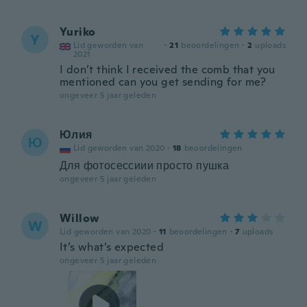
Yuriko
Y
Lid geworden van
·
21
beoordelingen
·
2
uploads
2021
I don’t think I received the comb that you
mentioned can you get sending for me?
ongeveer 5 jaar geleden
Юлия
Ю
Lid geworden van 2020
·
18
beoordelingen
Для фотосессиии просто пушка
ongeveer 5 jaar geleden
Willow
W
Lid geworden van 2020
·
11
beoordelingen
·
7
uploads
It’s what’s expected
ongeveer 5 jaar geleden