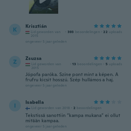
Krisztián
K
Lid geworden van
·
393
beoordelingen
·
22
uploads
2015
ongeveer 5 jaar geleden
Zsuzsa
Z
Lid geworden van
·
13
beoordelingen
·
5
uploads
2015
Jópofa paróka. Színe pont mint a képen. A
frufru kicsit hosszú. Szép hullámos a haj.
ongeveer 5 jaar geleden
Isabella
I
Lid geworden van 2018
·
2
beoordelingen
Tekstissä sanottiin ”kampa mukana” ei ollut
mitään kampaa.
ongeveer 5 jaar geleden