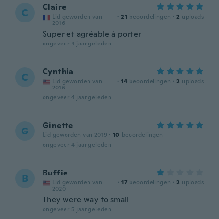
Claire
C
Lid geworden van
·
21
beoordelingen
·
2
uploads
2016
Super et agréable à porter
ongeveer 4 jaar geleden
Cynthia
C
Lid geworden van
·
14
beoordelingen
·
2
uploads
2016
ongeveer 4 jaar geleden
Ginette
G
Lid geworden van 2019
·
10
beoordelingen
ongeveer 4 jaar geleden
Buffie
B
Lid geworden van
·
17
beoordelingen
·
2
uploads
2020
They were way to small
ongeveer 5 jaar geleden