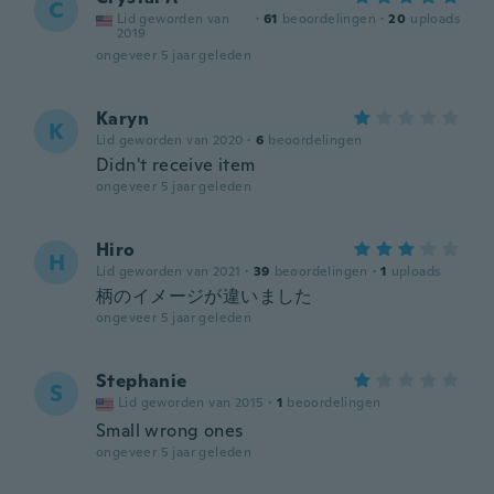
C
Lid geworden van
·
61
beoordelingen
·
20
uploads
2019
ongeveer 5 jaar geleden
Karyn
K
Lid geworden van 2020
·
6
beoordelingen
Didn't receive item
ongeveer 5 jaar geleden
Hiro
H
Lid geworden van 2021
·
39
beoordelingen
·
1
uploads
柄のイメージが違いました
ongeveer 5 jaar geleden
Stephanie
S
Lid geworden van 2015
·
1
beoordelingen
Small wrong ones
ongeveer 5 jaar geleden