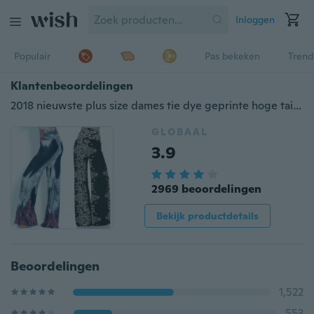
Inloggen
Populair
Pas bekeken
Trend
Klantenbeoordelingen
2018 nieuwste plus size dames tie dye geprinte hoge taille Palazzo-broek met wijde pijpen
GLOBAAL
3.9
2969 beoordelingen
Bekijk productdetails
Beoordelingen
1,522
553