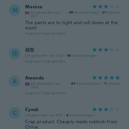
Monica
M
Lid geworden van
·
99
beoordelingen
·
21
uploads
2017
The pants are to tight and roll down at the
waist
ongeveer 5 jaar geleden
佳世
佳
Lid geworden van 2020
·
46
beoordelingen
ongeveer 5 jaar geleden
Amanda
A
Lid geworden van
·
65
beoordelingen
·
1
uploads
2018
ongeveer 5 jaar geleden
Cyndi
C
Lid geworden van 2017
·
4
beoordelingen
Crap product. Cheaply made rubbish from
China.