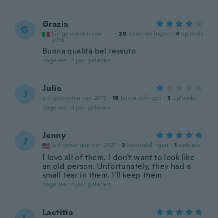
Grazia
G
Lid geworden van
·
20
beoordelingen
·
4
uploads
2016
Buona qualitá bel tessuto
ongeveer 4 jaar geleden
Julie
J
Lid geworden van 2019
·
18
beoordelingen
·
3
uploads
ongeveer 4 jaar geleden
Jenny
J
Lid geworden van 2021
·
3
beoordelingen
·
1
uploads
I love all of them. I don't want to look like
an old person. Unfortunately, they had a
small tear in them. I'll keep them
ongeveer 4 jaar geleden
Laetitia