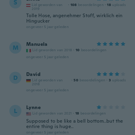
S
Lid geworden van
·
108
beoordelingen
·
18
uploads
2019
Tolle Hose, angenehmer Stoff, wirklich ein
Hingucker
ongeveer 5 jaar geleden
Manuela
M
Lid geworden van 2018
·
10
beoordelingen
ongeveer 5 jaar geleden
David
D
Lid geworden van
·
50
beoordelingen
·
3
uploads
2018
ongeveer 5 jaar geleden
Lynne
L
Lid geworden van 2021
·
18
beoordelingen
Supposed to be like a bell bottom..but the
entire thing is huge..
ongeveer 5 jaar geleden