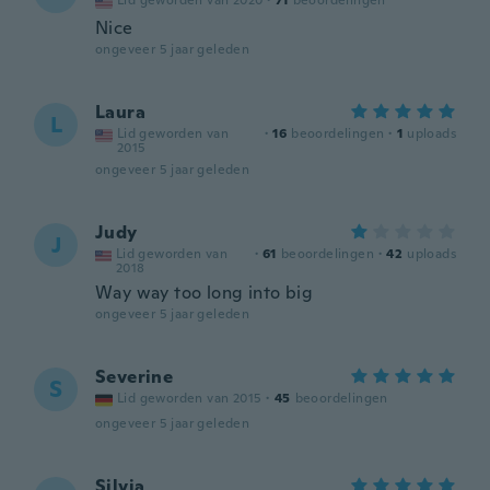
Lid geworden van 2020
·
71
beoordelingen
Nice
ongeveer 5 jaar geleden
Laura
L
Lid geworden van
·
16
beoordelingen
·
1
uploads
2015
ongeveer 5 jaar geleden
Judy
J
Lid geworden van
·
61
beoordelingen
·
42
uploads
2018
Way way too long into big
ongeveer 5 jaar geleden
Severine
S
Lid geworden van 2015
·
45
beoordelingen
ongeveer 5 jaar geleden
Silvia