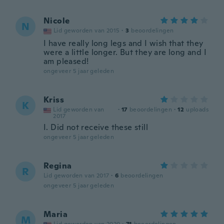
Nicole
N
Lid geworden van 2015
·
3
beoordelingen
I have really long legs and I wish that they
were a little longer. But they are long and I
am pleased!
ongeveer 5 jaar geleden
Kriss
K
Lid geworden van
·
17
beoordelingen
·
12
uploads
2017
I. Did not receive these still
ongeveer 5 jaar geleden
Regina
R
Lid geworden van 2017
·
6
beoordelingen
ongeveer 5 jaar geleden
Maria
M