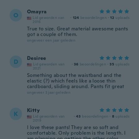
Omayra
O
Lid geworden van
·
124
beoordelingen
·
12
uploads
2016
True to size. Great material awesome pants
got a couple of them.
ongeveer een jaar geleden
Desiree
D
Lid geworden van
·
36
beoordelingen
·
35
uploads
2021
Something about the waistband and the
elastic (?) which feels like a loose thin
cardboard, sliding around. Pants fit great
ongeveer 3 jaar geleden
Kitty
K
Lid geworden van
·
43
beoordelingen
·
8
uploads
2019
I love these pants! They are so soft and
comfortable. Only problem is the length. I
am planning on getting the other color.