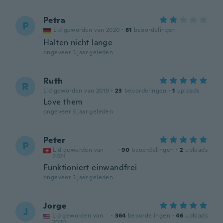
Petra
P
Lid geworden van 2020
·
81
beoordelingen
Halten nicht lange
ongeveer 3 jaar geleden
Ruth
R
Lid geworden van 2019
·
23
beoordelingen
·
1
uploads
Love them
ongeveer 3 jaar geleden
Peter
P
Lid geworden van
·
90
beoordelingen
·
2
uploads
2021
Funktioniert einwandfrei
ongeveer 3 jaar geleden
Jorge
J
Lid geworden van
·
364
beoordelingen
·
46
uploads
2020