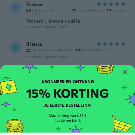
Franco
F
Lid geworden van
·
72
beoordelingen
·
34
uploads
2015
Robusti .. buona qualità
ongeveer 5 jaar geleden
Bianca
B
Lid geworden van 2017
·
176
beoordelingen
ongeveer 5 jaar geleden
Caroline
C
Lid geworden van
·
41
beoordelingen
·
4
uploads
2017
15% KORTING
ongeveer 5 jaar geleden
JE EERSTE BESTELLING
Henrik
H
Lid geworden van 2020
·
64
beoordelingen
Max. korting van US$ 5
Ok. Men dårlig levering, skulle hente den i
1 code per klant.
anden by, som kostede mig 48 kr. Med bus.
ongeveer 5 jaar geleden