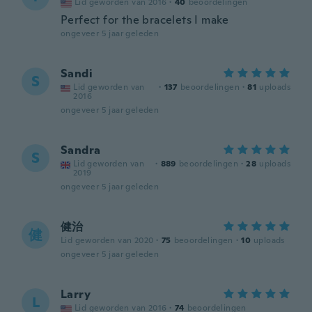
Lid geworden van 2016
·
40
beoordelingen
Perfect for the bracelets I make
ongeveer 5 jaar geleden
Sandi
S
Lid geworden van
·
137
beoordelingen
·
81
uploads
2016
ongeveer 5 jaar geleden
Sandra
S
Lid geworden van
·
889
beoordelingen
·
28
uploads
2019
ongeveer 5 jaar geleden
健治
健
Lid geworden van 2020
·
75
beoordelingen
·
10
uploads
ongeveer 5 jaar geleden
Larry
L
Lid geworden van 2016
·
74
beoordelingen