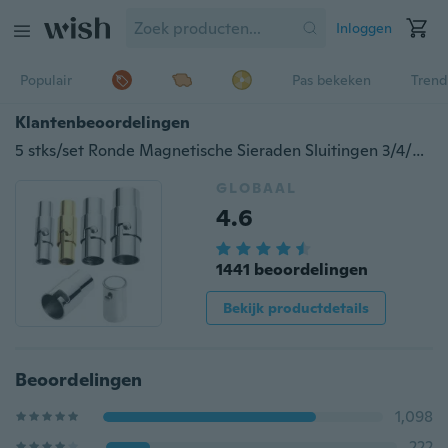
Inloggen
Populair
Pas bekeken
Trend
Klantenbeoordelingen
5 stks/set Ronde Magnetische Sieraden Sluitingen 3/4/5/6/8mm Lederen Koord Sluitingen voor Armbanden DIY Connectors Accessoires Maken Fittings
GLOBAAL
4.6
1441 beoordelingen
Bekijk productdetails
Beoordelingen
1,098
222