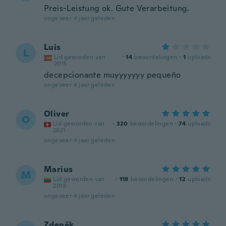
Preis-Leistung ok. Gute Verarbeitung.
ongeveer 4 jaar geleden
Luis
L
Lid geworden van
·
14
beoordelingen
·
1
uploads
2015
decepcionante muyyyyyyy pequeño
ongeveer 4 jaar geleden
Oliver
O
Lid geworden van
·
320
beoordelingen
·
74
uploads
2021
ongeveer 4 jaar geleden
Marius
M
Lid geworden van
·
118
beoordelingen
·
12
uploads
2018
ongeveer 4 jaar geleden
Zdeněk