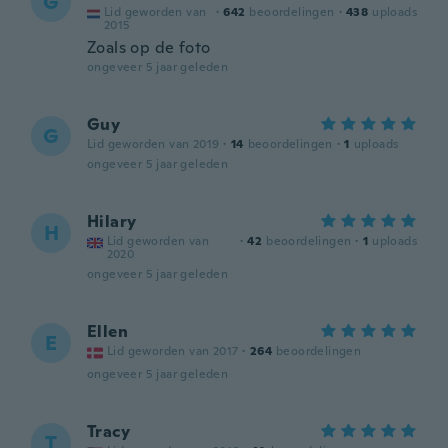
G
Lid geworden van
·
642
beoordelingen
·
438
uploads
2015
Zoals op de foto
ongeveer 5 jaar geleden
Guy
G
Lid geworden van 2019
·
14
beoordelingen
·
1
uploads
ongeveer 5 jaar geleden
Hilary
H
Lid geworden van
·
42
beoordelingen
·
1
uploads
2020
ongeveer 5 jaar geleden
Ellen
E
Lid geworden van 2017
·
264
beoordelingen
ongeveer 5 jaar geleden
Tracy
T