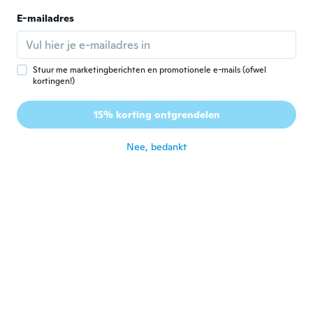
E-mailadres
Peter
P
Lid geworden van 2018
·
63
beoordelingen
ongeveer 5 jaar geleden
Stuur me marketingberichten en promotionele e-mails (ofwel
kortingen!)
Dominic
D
15% korting ontgrendelen
Lid geworden van 2019
·
51
beoordelingen
ongeveer 5 jaar geleden
Nee, bedankt
Diana
D
Lid geworden van
·
601
beoordelingen
·
23
uploads
2017
ongeveer 5 jaar geleden
Britta
B
Lid geworden van 2018
·
50
beoordelingen
Schnelle Lieferung, gute Qualität
ongeveer 5 jaar geleden