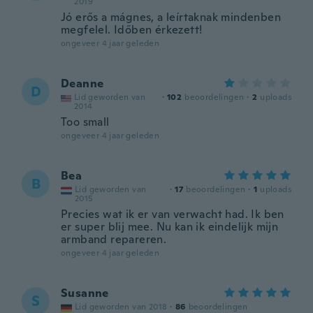
2019
Jó erős a mágnes, a leírtaknak mindenben
megfelel. Időben érkezett!
ongeveer 4 jaar geleden
Deanne
D
Lid geworden van
·
102
beoordelingen
·
2
uploads
2014
Too small
ongeveer 4 jaar geleden
Bea
B
Lid geworden van
·
17
beoordelingen
·
1
uploads
2015
Precies wat ik er van verwacht had. Ik ben
er super blij mee. Nu kan ik eindelijk mijn
armband repareren.
ongeveer 4 jaar geleden
Susanne
S
Lid geworden van 2018
·
86
beoordelingen