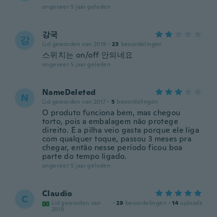
ongeveer 5 jaar geleden
강국
강
Lid geworden van 2019
·
23
beoordelingen
스위치는 on/off 안되네요
ongeveer 5 jaar geleden
NameDeleted
N
Lid geworden van 2017
·
5
beoordelingen
O produto funciona bem, mas chegou
torto, pois a embalagem não protege
direito. E a pilha veio gasta porque ele liga
com qualquer toque, passou 3 meses pra
chegar, então nesse período ficou boa
parte do tempo ligado.
ongeveer 5 jaar geleden
Claudio
C
Lid geworden van
·
29
beoordelingen
·
14
uploads
2019