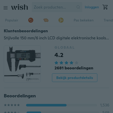
Inloggen
Populair
Pas bekeken
Trend
Klantenbeoordelingen
Stijlvolle 150 mm/6 inch LCD digitale elektronische koolstofvezel schuifmaatmaat Micromete
GLOBAAL
4.2
2681 beoordelingen
Bekijk productdetails
Beoordelingen
1,536
549