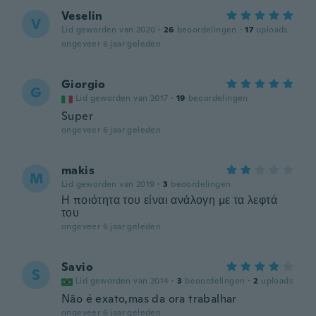
Veselin
V
Lid geworden van 2020
·
26
beoordelingen
·
17
uploads
ongeveer 6 jaar geleden
Giorgio
G
Lid geworden van 2017
·
19
beoordelingen
Super
ongeveer 6 jaar geleden
makis
M
Lid geworden van 2019
·
3
beoordelingen
Η ποιότητα του είναι ανάλογη με τα λεφτά
του
ongeveer 6 jaar geleden
Savio
S
Lid geworden van 2014
·
3
beoordelingen
·
2
uploads
Não é exato,mas da ora trabalhar
ongeveer 6 jaar geleden