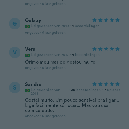
ongeveer 6 jaar geleden
Galaxy
G
Lid geworden van 2019
·
1
beoordelingen
ongeveer 6 jaar geleden
Vera
V
Lid geworden van 2017
·
4
beoordelingen
Ótimo meu marido gostou muito.
ongeveer 6 jaar geleden
Sandra
S
Lid geworden van
·
28
beoordelingen
·
7
uploads
2018
Gostei muito. Um pouco sensível pra ligar...
Liga facilmente só tocar... Mas vou usar
com cuidado.
ongeveer 6 jaar geleden