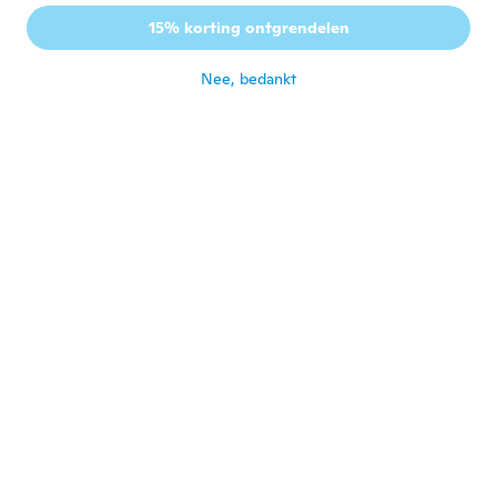
15% korting ontgrendelen
Bogdan
B
Lid geworden van 2017
·
86
beoordelingen
Nee, bedankt
ongeveer 6 jaar geleden
Chantelle
C
Lid geworden van 2018
·
8
beoordelingen
ongeveer 6 jaar geleden
Gregor
G
Lid geworden van 2016
·
9
beoordelingen
·
1
uploads
Ist ok
ongeveer 6 jaar geleden
Vin
V
Lid geworden van 2019
·
17
beoordelingen
·
8
uploads
Its plastic NOT carbon fibre
ongeveer 6 jaar geleden