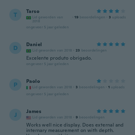
Tarso
T
Lid geworden van
·
19
beoordelingen
·
3
uploads
2018
ongeveer 5 jaar geleden
Daniel
D
Lid geworden van 2018
·
23
beoordelingen
Excelente produto obrigado.
ongeveer 5 jaar geleden
Paolo
P
Lid geworden van 2018
·
3
beoordelingen
·
1
uploads
ongeveer 5 jaar geleden
James
J
Lid geworden van 2018
·
9
beoordelingen
Works well nice display. Does external and
internary measurement on with depth.