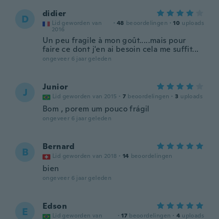
didier
D
Lid geworden van
·
48
beoordelingen
·
10
uploads
2016
Un peu fragile à mon goût.....mais pour
faire ce dont j'en ai besoin cela me suffit...
ongeveer 6 jaar geleden
Junior
J
Lid geworden van 2015
·
7
beoordelingen
·
3
uploads
Bom , porem um pouco frágil
ongeveer 6 jaar geleden
Bernard
B
Lid geworden van 2018
·
14
beoordelingen
bien
ongeveer 6 jaar geleden
Edson
E
Lid geworden van
·
17
beoordelingen
·
4
uploads