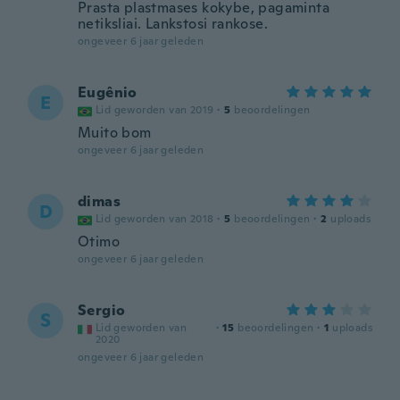
Prasta plastmases kokybe, pagaminta
netiksliai. Lankstosi rankose.
ongeveer 6 jaar geleden
Eugênio
E
Lid geworden van 2019
·
5
beoordelingen
Muito bom
ongeveer 6 jaar geleden
dimas
D
Lid geworden van 2018
·
5
beoordelingen
·
2
uploads
Otimo
ongeveer 6 jaar geleden
Sergio
S
Lid geworden van
·
15
beoordelingen
·
1
uploads
2020
ongeveer 6 jaar geleden