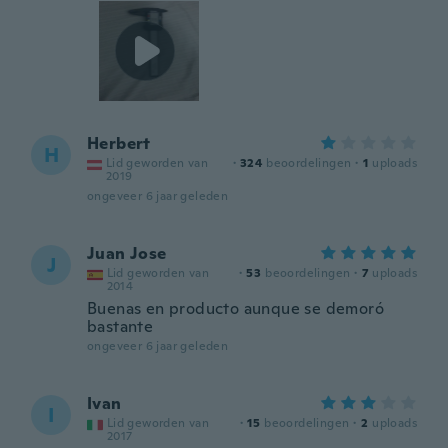
Herbert
H
Lid geworden van
·
324
beoordelingen
·
1
uploads
2019
ongeveer 6 jaar geleden
Juan Jose
J
Lid geworden van
·
53
beoordelingen
·
7
uploads
2014
Buenas en producto aunque se demoró
bastante
ongeveer 6 jaar geleden
Ivan
I
Lid geworden van
·
15
beoordelingen
·
2
uploads
2017