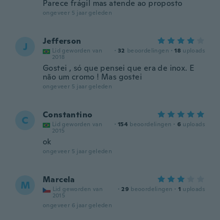
Parece frágil mas atende ao proposto
ongeveer 5 jaar geleden
Jefferson
J
Lid geworden van
·
32
beoordelingen
·
18
uploads
2018
Gostei , só que pensei que era de inox. E
não um cromo ! Mas gostei
ongeveer 5 jaar geleden
Constantino
C
Lid geworden van
·
154
beoordelingen
·
6
uploads
2015
ok
ongeveer 5 jaar geleden
Marcela
M
Lid geworden van
·
29
beoordelingen
·
1
uploads
2015
ongeveer 6 jaar geleden