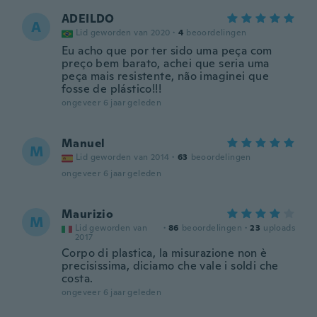
ADEILDO
A
Lid geworden van 2020
·
4
beoordelingen
Eu acho que por ter sido uma peça com
preço bem barato, achei que seria uma
peça mais resistente, não imaginei que
fosse de plástico!!!
ongeveer 6 jaar geleden
Manuel
M
Lid geworden van 2014
·
63
beoordelingen
ongeveer 6 jaar geleden
Maurizio
M
Lid geworden van
·
86
beoordelingen
·
23
uploads
2017
Corpo di plastica, la misurazione non è
precisissima, diciamo che vale i soldi che
costa.
ongeveer 6 jaar geleden