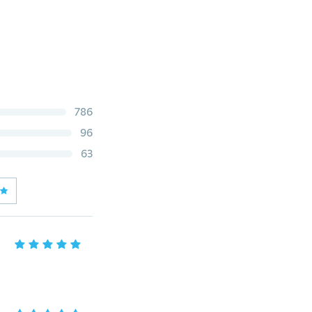
786
96
63