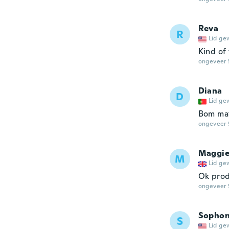
Reva
R
Lid ge
Kind of 
ongeveer 
Diana
D
Lid ge
Bom mat
ongeveer 
Maggi
M
Lid ge
Ok pro
ongeveer 
Sophon
S
Lid ge