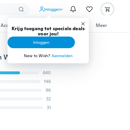
Inloggen
 Accessoires
Gadgets
Gereedschap
Meer
Krijg toegang tot speciale deals
voor jou!
Inloggen
Mode Ober Overalls Schort Dames Restaurant Keuken Winkel Custom Polyester Ambachten Huishouden
New to Wish?
Aanmelden
640
146
96
32
31