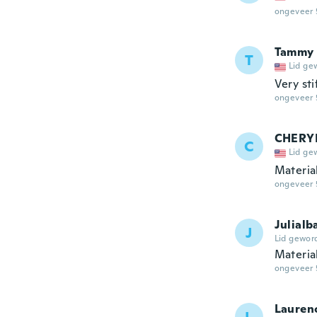
ongeveer 
Tammy
T
Lid ge
Very sti
ongeveer 
CHERY
C
Lid ge
Material 
ongeveer 
Julialb
J
Lid gewor
Materia
ongeveer 
Lauren