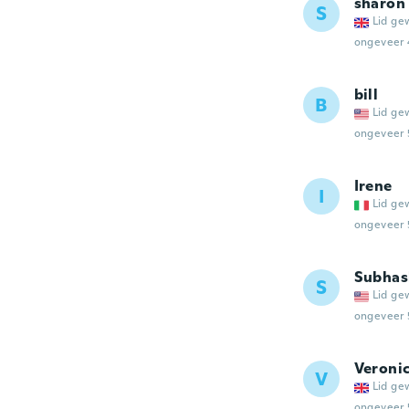
sharon
S
Lid ge
ongeveer 
bill
B
Lid ge
ongeveer 
Irene
I
Lid ge
ongeveer 
Subhas
S
Lid ge
ongeveer 
Veroni
V
Lid ge
ongeveer 