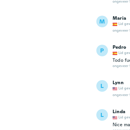
ongeveer 
Maria
M
Lid ge
ongeveer 
Pedro
P
Lid ge
Todo fu
ongeveer 
Lynn
L
Lid ge
ongeveer 
Linda
L
Lid ge
Nice mat