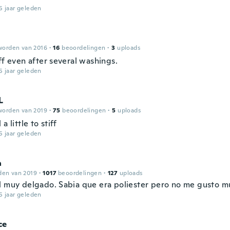
5 jaar geleden
worden van 2016
·
16
beoordelingen
·
3
uploads
ff even after several washings.
5 jaar geleden
L
worden van 2019
·
75
beoordelingen
·
5
uploads
a little to stiff
5 jaar geleden
a
den van 2019
·
1017
beoordelingen
·
127
uploads
l muy delgado. Sabia que era poliester pero no me gusto m
5 jaar geleden
ce