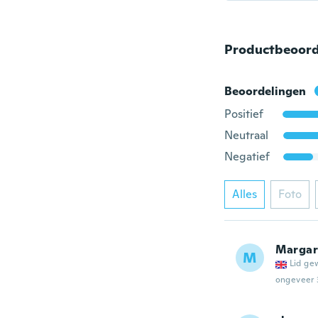
Productbeoord
Beoordelingen
Positief
Neutraal
Negatief
Alles
Foto
Margar
M
Lid ge
ongeveer 