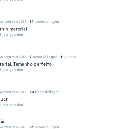
worden van 2019
·
14
beoordelingen
thin material
5 jaar geleden
worden van 2014
·
7
beoordelingen
·
1
uploads
erial. Tamanho perfeito
5 jaar geleden
e
worden van 2018
·
33
beoordelingen
duct
5 jaar geleden
ia
worden van 2018
·
51
beoordelingen