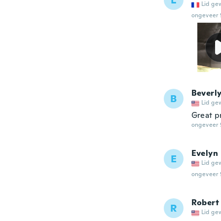
L
Lid ge
ongeveer 
Beverl
B
Lid ge
Great p
ongeveer 
Evelyn
E
Lid ge
ongeveer 
Robert
R
Lid ge