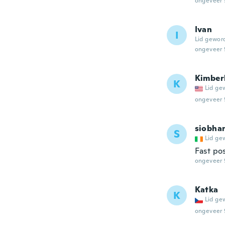
ongeveer 
Ivan
I
Lid gewor
ongeveer 
Kimber
K
Lid ge
ongeveer 
siobha
S
Lid ge
Fast po
ongeveer 
Katka
K
Lid ge
ongeveer 