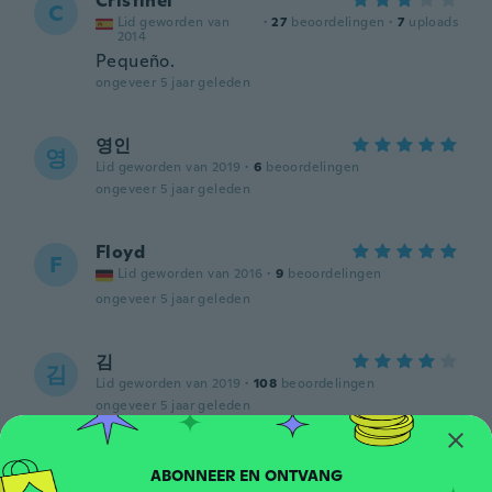
Cristinel
C
Lid geworden van
·
27
beoordelingen
·
7
uploads
2014
Pequeño.
ongeveer 5 jaar geleden
영인
영
Lid geworden van 2019
·
6
beoordelingen
ongeveer 5 jaar geleden
Floyd
F
Lid geworden van 2016
·
9
beoordelingen
ongeveer 5 jaar geleden
김
김
Lid geworden van 2019
·
108
beoordelingen
ongeveer 5 jaar geleden
Dominique
D
Lid geworden van
·
57
beoordelingen
·
2
uploads