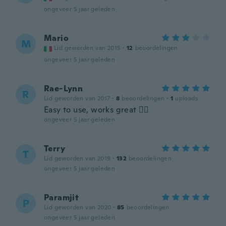
ongeveer 5 jaar geleden
Mario
M
Lid geworden van 2015
·
12
beoordelingen
ongeveer 5 jaar geleden
Rae-Lynn
R
Lid geworden van 2017
·
8
beoordelingen
·
1
uploads
Easy to use, works great 👍🏼
ongeveer 5 jaar geleden
Terry
T
Lid geworden van 2019
·
132
beoordelingen
ongeveer 5 jaar geleden
Paramjit
P
Lid geworden van 2020
·
85
beoordelingen
ongeveer 5 jaar geleden