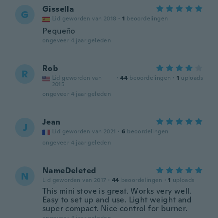
Gissella
G
Lid geworden van 2018
·
1
beoordelingen
Pequeño
ongeveer 4 jaar geleden
Rob
R
Lid geworden van
·
44
beoordelingen
·
1
uploads
2015
ongeveer 4 jaar geleden
Jean
J
Lid geworden van 2021
·
6
beoordelingen
ongeveer 4 jaar geleden
NameDeleted
N
Lid geworden van 2017
·
44
beoordelingen
·
1
uploads
This mini stove is great. Works very well.
Easy to set up and use. Light weight and
super compact. Nice control for burner.