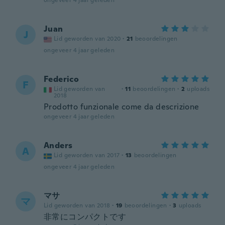
ongeveer 4 jaar geleden
Juan
J
Lid geworden van 2020
·
21
beoordelingen
ongeveer 4 jaar geleden
Federico
F
Lid geworden van
·
11
beoordelingen
·
2
uploads
2018
Prodotto funzionale come da descrizione
ongeveer 4 jaar geleden
Anders
A
Lid geworden van 2017
·
13
beoordelingen
ongeveer 4 jaar geleden
マサ
マ
Lid geworden van 2018
·
19
beoordelingen
·
3
uploads
非常にコンパクトです