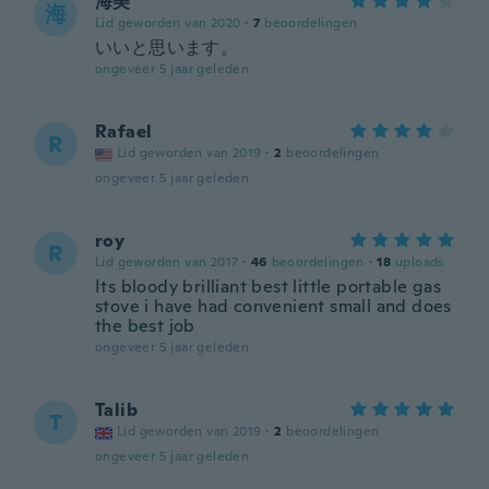
海美
海
Lid geworden van 2020
·
7
beoordelingen
いいと思います。
ongeveer 5 jaar geleden
Rafael
R
Lid geworden van 2019
·
2
beoordelingen
ongeveer 5 jaar geleden
roy
R
Lid geworden van 2017
·
46
beoordelingen
·
18
uploads
Its bloody brilliant best little portable gas
stove i have had convenient small and does
the best job
ongeveer 5 jaar geleden
Talib
T
Lid geworden van 2019
·
2
beoordelingen
ongeveer 5 jaar geleden