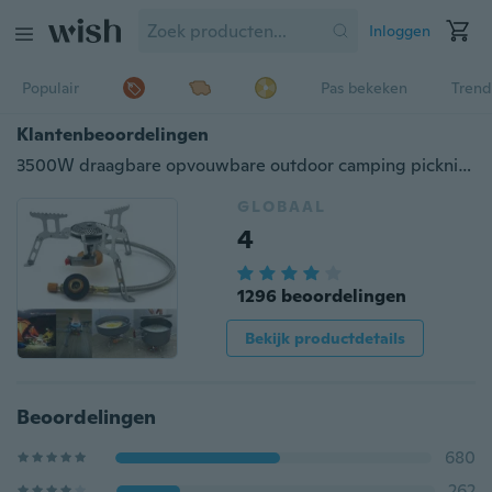
Inloggen
Populair
Pas bekeken
Trend
Klantenbeoordelingen
3500W draagbare opvouwbare outdoor camping picknick gasbrander stalen kachel
GLOBAAL
4
1296 beoordelingen
Bekijk productdetails
Beoordelingen
680
262