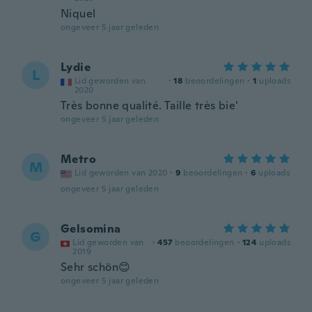
Niquel
ongeveer 5 jaar geleden
Lydie
L
Lid geworden van
·
18
beoordelingen
·
1
uploads
2020
Très bonne qualité. Taille très bie'
ongeveer 5 jaar geleden
Metro
M
Lid geworden van 2020
·
9
beoordelingen
·
6
uploads
ongeveer 5 jaar geleden
Gelsomina
G
Lid geworden van
·
457
beoordelingen
·
124
uploads
2019
Sehr schön😊
ongeveer 5 jaar geleden