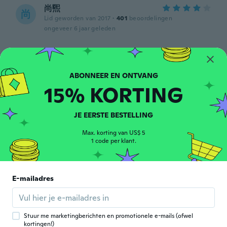
尚煕
尚
Lid geworden van 2017
·
401
beoordelingen
ongeveer 6 jaar geleden
Guillaume
G
Lid geworden van
·
113
beoordelingen
·
38
uploads
2017
ongeveer 6 jaar geleden
15% KORTING
David
JE EERSTE BESTELLING
D
Lid geworden van 2017
·
102
beoordelingen
Max. korting van US$ 5
👍🏼
1 code per klant.
ongeveer 6 jaar geleden
寿一
E-mailadres
寿
Lid geworden van 2020
·
74
beoordelingen
·
31
uploads
安っぽいです😭
ongeveer 6 jaar geleden
Stuur me marketingberichten en promotionele e-mails (ofwel
kortingen!)