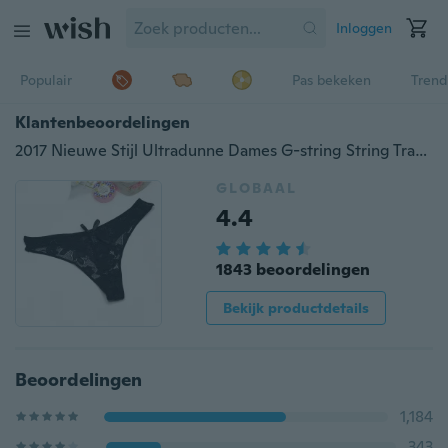
Inloggen
Populair
Pas bekeken
Trend
Klantenbeoordelingen
2017 Nieuwe Stijl Ultradunne Dames G-string String Transparant Sexy Slipje Ondergoed Dames Katoen Kant Tanga Slips Hot Sale
GLOBAAL
4.4
1843 beoordelingen
Bekijk productdetails
Beoordelingen
1,184
343