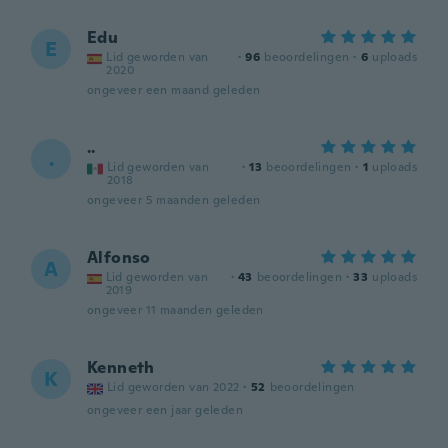
Edu
E
Lid geworden van
·
96
beoordelingen
·
6
uploads
2020
ongeveer een maand geleden
..
.
Lid geworden van
·
13
beoordelingen
·
1
uploads
2018
ongeveer 5 maanden geleden
Alfonso
A
Lid geworden van
·
43
beoordelingen
·
33
uploads
2019
ongeveer 11 maanden geleden
Kenneth
K
Lid geworden van 2022
·
52
beoordelingen
ongeveer een jaar geleden