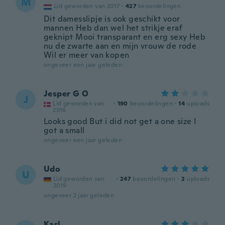
M
Lid geworden van 2017
·
427
beoordelingen
Dit damesslipje is ook geschikt voor
mannen Heb dan wel het strikje eraf
geknipt Mooi transparant en erg sexy Heb
nu de zwarte aan en mijn vrouw de rode
Wil er meer van kopen
ongeveer een jaar geleden
Jesper G O
J
Lid geworden van
·
190
beoordelingen
·
14
uploads
2016
Looks good But i did not get a one size I
got a small
ongeveer een jaar geleden
Udo
U
Lid geworden van
·
247
beoordelingen
·
2
uploads
2019
ongeveer 2 jaar geleden
Karl