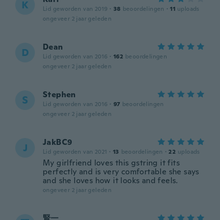
K
Lid geworden van 2019
·
38
beoordelingen
·
11
uploads
ongeveer 2 jaar geleden
Dean
D
Lid geworden van 2016
·
162
beoordelingen
ongeveer 2 jaar geleden
Stephen
S
Lid geworden van 2016
·
97
beoordelingen
ongeveer 2 jaar geleden
JakBC9
J
Lid geworden van 2021
·
13
beoordelingen
·
22
uploads
My girlfriend loves this gstring it fits
perfectly and is very comfortable she says
and she loves how it looks and feels.
ongeveer 2 jaar geleden
賢一