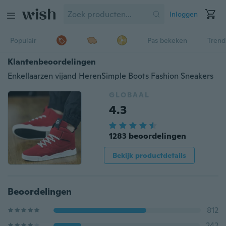
Inloggen
Populair
Pas bekeken
Trend
Klantenbeoordelingen
Enkellaarzen vijand HerenSimple Boots Fashion Sneakers
GLOBAAL
4.3
1283 beoordelingen
Bekijk productdetails
Beoordelingen
812
242