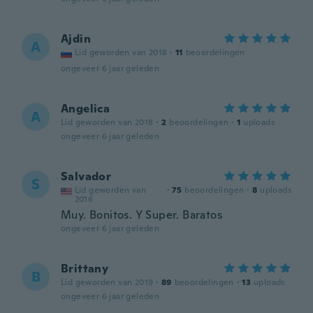
Ajdin
A
Lid geworden van 2018
·
11
beoordelingen
ongeveer 6 jaar geleden
Angelica
A
Lid geworden van 2018
·
2
beoordelingen
·
1
uploads
ongeveer 6 jaar geleden
Salvador
S
Lid geworden van
·
75
beoordelingen
·
8
uploads
2016
Muy. Bonitos. Y Super. Baratos
ongeveer 6 jaar geleden
Brittany
B
Lid geworden van 2019
·
89
beoordelingen
·
13
uploads
ongeveer 6 jaar geleden