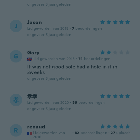
ongeveer 5 jaar geleden
Jason
J
Lid geworden van 2018
·
7
beoordelingen
ongeveer 5 jaar geleden
Gary
G
Lid geworden van 2018
·
74
beoordelingen
It was not good sole had a hole in it in
3weeks
ongeveer 5 jaar geleden
孝幸
孝
Lid geworden van 2020
·
56
beoordelingen
ongeveer 5 jaar geleden
renaud
R
Lid geworden van
·
82
beoordelingen
·
27
uploads
2016