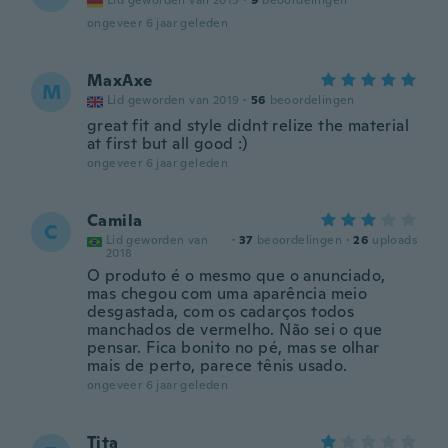
Lid geworden van 2015
·
9
beoordelingen
ongeveer 6 jaar geleden
MaxAxe
M
Lid geworden van 2019
·
56
beoordelingen
great fit and style didnt relize the material
at first but all good :)
ongeveer 6 jaar geleden
Camila
C
Lid geworden van
·
37
beoordelingen
·
26
uploads
2018
O produto é o mesmo que o anunciado,
mas chegou com uma aparência meio
desgastada, com os cadarços todos
manchados de vermelho. Não sei o que
pensar. Fica bonito no pé, mas se olhar
mais de perto, parece tênis usado.
ongeveer 6 jaar geleden
Tita