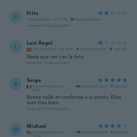
Fritz
F
Lid geworden van 2016
·
12
beoordelingen
ongeveer 6 jaar geleden
Luis Ángel
L
Lid geworden van 2018
·
5
beoordelingen
·
3
uploads
Nada que ver con la foto
ongeveer 6 jaar geleden
Serge
S
Lid geworden van
·
16
beoordelingen
·
7
uploads
2019
Bonne taille et conforme a la photo. Elles
sont très bien.
ongeveer 6 jaar geleden
Michael
M
Lid geworden van
·
16
beoordelingen
·
1
uploads
2016