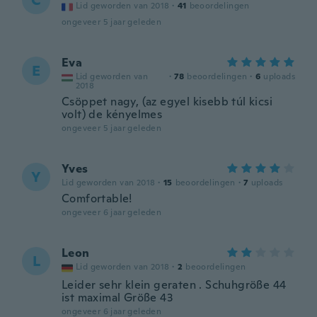
C
Lid geworden van 2018
·
41
beoordelingen
ongeveer 5 jaar geleden
Eva
E
Lid geworden van
·
78
beoordelingen
·
6
uploads
2018
Csöppet nagy, (az egyel kisebb túl kicsi
volt) de kényelmes
ongeveer 5 jaar geleden
Yves
Y
Lid geworden van 2018
·
15
beoordelingen
·
7
uploads
Comfortable!
ongeveer 6 jaar geleden
Leon
L
Lid geworden van 2018
·
2
beoordelingen
Leider sehr klein geraten . Schuhgröße 44
ist maximal Größe 43
ongeveer 6 jaar geleden