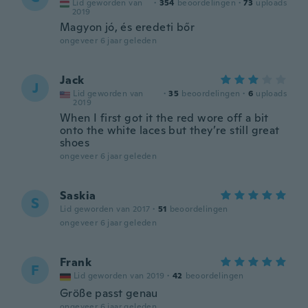
Lid geworden van
·
354
beoordelingen
·
73
uploads
2019
Magyon jó, és eredeti bőr
ongeveer 6 jaar geleden
Jack
J
Lid geworden van
·
35
beoordelingen
·
6
uploads
2019
When I first got it the red wore off a bit
onto the white laces but they’re still great
shoes
ongeveer 6 jaar geleden
Saskia
S
Lid geworden van 2017
·
51
beoordelingen
ongeveer 6 jaar geleden
Frank
F
Lid geworden van 2019
·
42
beoordelingen
Größe passt genau
ongeveer 6 jaar geleden