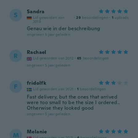
Sandra
S
Lid geworden van
·
29
beoordelingen
·
1
uploads
2018
Genau wie in der beschreibung
ongeveer 5 jaar geleden
Rachael
R
Lid geworden van 2012
·
65
beoordelingen
ongeveer 5 jaar geleden
fridolfk
F
Lid geworden van 2021
·
1
beoordelingen
Fast delivery, but the ones that arrived
were too small to be the size I ordered..
Otherwise they looked good
ongeveer 5 jaar geleden
Melanie
M
Lid geworden van 2021
·
4
beoordelingen