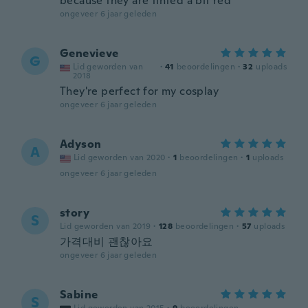
because they are tinted a bit red
ongeveer 6 jaar geleden
Genevieve
G
Lid geworden van
·
41
beoordelingen
·
32
uploads
2018
They're perfect for my cosplay
ongeveer 6 jaar geleden
Adyson
A
Lid geworden van 2020
·
1
beoordelingen
·
1
uploads
ongeveer 6 jaar geleden
story
S
Lid geworden van 2019
·
128
beoordelingen
·
57
uploads
가격대비 괜찮아요
ongeveer 6 jaar geleden
Sabine
S