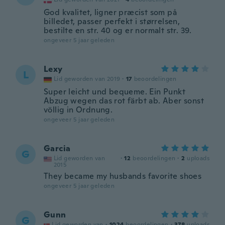
God kvalitet, ligner præcist som på
billedet, passer perfekt i størrelsen,
bestilte en str. 40 og er normalt str. 39.
ongeveer 5 jaar geleden
Lexy
L
Lid geworden van 2019
·
17
beoordelingen
Super leicht und bequeme. Ein Punkt
Abzug wegen das rot färbt ab. Aber sonst
völlig in Ordnung.
ongeveer 5 jaar geleden
Garcia
G
Lid geworden van
·
12
beoordelingen
·
2
uploads
2015
They became my husbands favorite shoes
ongeveer 5 jaar geleden
Gunn
G
Lid geworden van
·
1024
beoordelingen
·
378
uploads