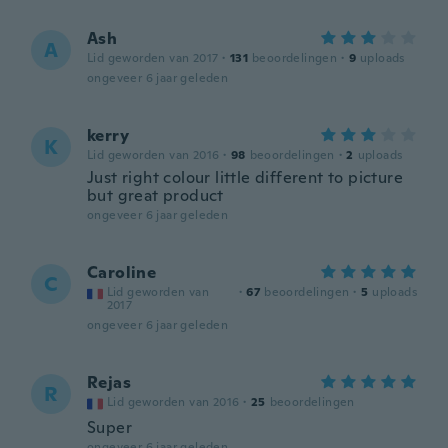
Ash
A
Lid geworden van 2017
·
131
beoordelingen
·
9
uploads
ongeveer 6 jaar geleden
kerry
K
Lid geworden van 2016
·
98
beoordelingen
·
2
uploads
Just right colour little different to picture
but great product
ongeveer 6 jaar geleden
Caroline
C
Lid geworden van
·
67
beoordelingen
·
5
uploads
2017
ongeveer 6 jaar geleden
Rejas
R
Lid geworden van 2016
·
25
beoordelingen
Super
ongeveer 6 jaar geleden