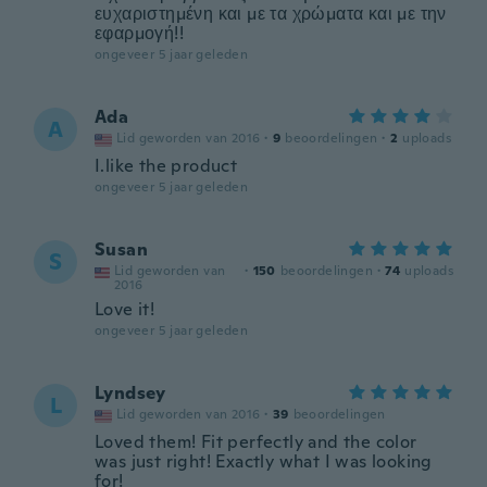
ευχαριστημένη και με τα χρώματα και με την
εφαρμογή!!
ongeveer 5 jaar geleden
Ada
A
Lid geworden van 2016
·
9
beoordelingen
·
2
uploads
I.like the product
ongeveer 5 jaar geleden
Susan
S
Lid geworden van
·
150
beoordelingen
·
74
uploads
2016
Love it!
ongeveer 5 jaar geleden
Lyndsey
L
Lid geworden van 2016
·
39
beoordelingen
Loved them! Fit perfectly and the color
was just right! Exactly what I was looking
for!