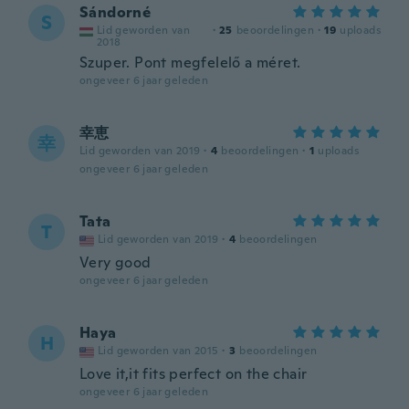
Sándorné
S
Lid geworden van
·
25
beoordelingen
·
19
uploads
2018
Szuper. Pont megfelelő a méret.
ongeveer 6 jaar geleden
幸恵
幸
Lid geworden van 2019
·
4
beoordelingen
·
1
uploads
ongeveer 6 jaar geleden
Tata
T
Lid geworden van 2019
·
4
beoordelingen
Very good
ongeveer 6 jaar geleden
Haya
H
Lid geworden van 2015
·
3
beoordelingen
Love it,it fits perfect on the chair
ongeveer 6 jaar geleden