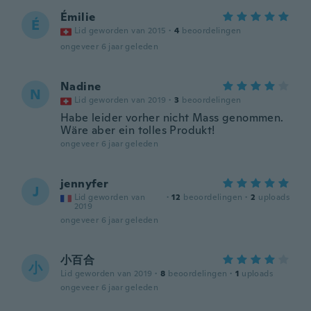
Émilie
É
Lid geworden van 2015
·
4
beoordelingen
ongeveer 6 jaar geleden
Nadine
N
Lid geworden van 2019
·
3
beoordelingen
Habe leider vorher nicht Mass genommen.
Wäre aber ein tolles Produkt!
ongeveer 6 jaar geleden
jennyfer
J
Lid geworden van
·
12
beoordelingen
·
2
uploads
2019
ongeveer 6 jaar geleden
小百合
小
Lid geworden van 2019
·
8
beoordelingen
·
1
uploads
ongeveer 6 jaar geleden