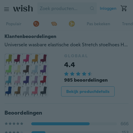
Inloggen
Populair
Pas bekeken
Trend
Klantenbeoordelingen
Universele wasbare elastische doek Stretch stoelhoes Hoes Thuis Eetkamer Hotel Bruiloft Banket Feestdecoraties
GLOBAAL
4.4
985 beoordelingen
Bekijk productdetails
Beoordelingen
666
153