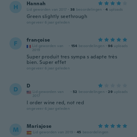
Hannah
H
Lid geworden van 2017
·
38
beoordelingen
·
4
uploads
Green slightly seethrough
ongeveer 6 jaar geleden
françoise
F
Lid geworden van
·
154
beoordelingen
·
96
uploads
2019
Super produit tres sympa s adapte très
bien. Super effet
ongeveer 6 jaar geleden
D
D
Lid geworden van
·
52
beoordelingen
·
29
uploads
2017
I order wine red, not red
ongeveer 6 jaar geleden
Mariajose
M
Lid geworden van 2019
·
45
beoordelingen