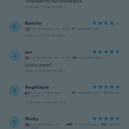
Totalmente recomendable.
ongeveer 6 jaar geleden
Katalin
K
Lid geworden van 2015
·
3
beoordelingen
ongeveer 6 jaar geleden
jan
J
Lid geworden van 2019
·
22
beoordelingen
Looks great!
ongeveer 6 jaar geleden
Angélique
A
Lid geworden van
·
17
beoordelingen
·
1
uploads
2019
ongeveer 6 jaar geleden
Nicky
N
Lid geworden van
·
697
beoordelingen
·
52
uploads
2018