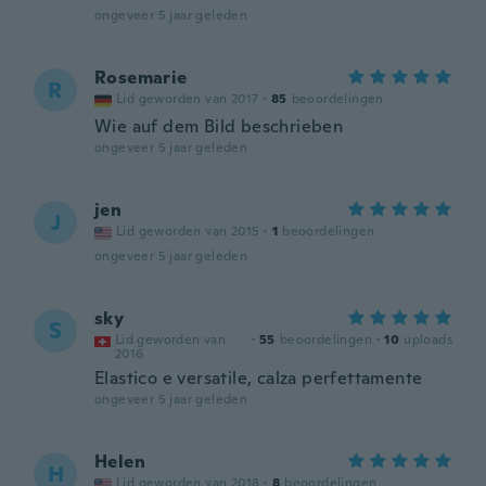
ongeveer 5 jaar geleden
Rosemarie
R
Lid geworden van 2017
·
85
beoordelingen
Wie auf dem Bild beschrieben
ongeveer 5 jaar geleden
jen
J
Lid geworden van 2015
·
1
beoordelingen
ongeveer 5 jaar geleden
sky
S
Lid geworden van
·
55
beoordelingen
·
10
uploads
2016
Elastico e versatile, calza perfettamente
ongeveer 5 jaar geleden
Helen
H
Lid geworden van 2018
·
8
beoordelingen