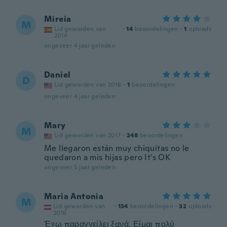
Mireia
M
Lid geworden van
·
14
beoordelingen
·
1
uploads
2014
ongeveer 4 jaar geleden
Daniel
D
Lid geworden van 2018
·
1
beoordelingen
ongeveer 4 jaar geleden
Mary
M
Lid geworden van 2017
·
248
beoordelingen
Me llegaron están muy chiquitas no le
quedaron a mis hijas pero It’s OK
ongeveer 5 jaar geleden
Maria Antonia
M
Lid geworden van
·
134
beoordelingen
·
32
uploads
2016
Έχω παραγγείλει ξανά. Είμαι πολύ