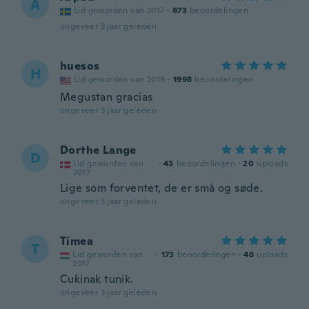
A
Lid geworden van 2017
·
873
beoordelingen
ongeveer 3 jaar geleden
huesos
H
Lid geworden van 2019
·
1998
beoordelingen
Megustan gracias
ongeveer 3 jaar geleden
Dorthe Lange
D
Lid geworden van
·
43
beoordelingen
·
20
uploads
2017
Lige som forventet, de er små og søde.
ongeveer 3 jaar geleden
Tímea
T
Lid geworden van
·
173
beoordelingen
·
48
uploads
2017
Cukinak tunik.
ongeveer 3 jaar geleden