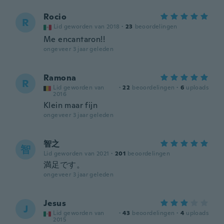
Rocio
R
Lid geworden van 2018
·
23
beoordelingen
Me encantaron!!
ongeveer 3 jaar geleden
Ramona
R
Lid geworden van
·
22
beoordelingen
·
6
uploads
2016
Klein maar fijn
ongeveer 3 jaar geleden
智之
智
Lid geworden van 2021
·
201
beoordelingen
満足です。
ongeveer 3 jaar geleden
Jesus
J
Lid geworden van
·
43
beoordelingen
·
4
uploads
2015