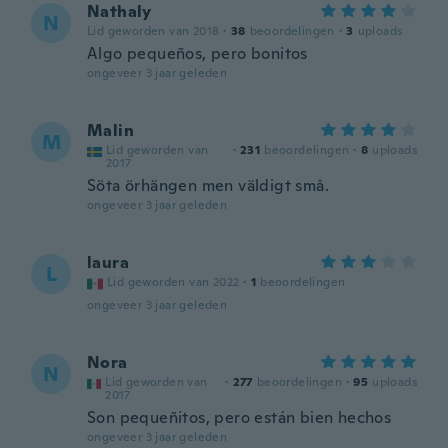
Nathaly
N
Lid geworden van 2018
·
38
beoordelingen
·
3
uploads
Algo pequeños, pero bonitos
ongeveer 3 jaar geleden
Malin
M
Lid geworden van
·
231
beoordelingen
·
8
uploads
2017
Söta örhängen men väldigt små.
ongeveer 3 jaar geleden
laura
L
Lid geworden van 2022
·
1
beoordelingen
ongeveer 3 jaar geleden
Nora
N
Lid geworden van
·
277
beoordelingen
·
95
uploads
2017
Son pequeñitos, pero están bien hechos
ongeveer 3 jaar geleden