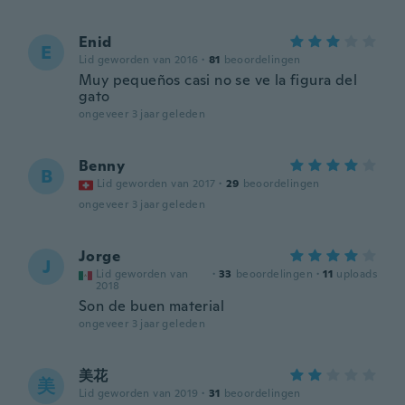
Enid
E
Lid geworden van 2016
·
81
beoordelingen
Muy pequeños casi no se ve la figura del
gato
ongeveer 3 jaar geleden
Benny
B
Lid geworden van 2017
·
29
beoordelingen
ongeveer 3 jaar geleden
Jorge
J
Lid geworden van
·
33
beoordelingen
·
11
uploads
2018
Son de buen material
ongeveer 3 jaar geleden
美花
美
Lid geworden van 2019
·
31
beoordelingen