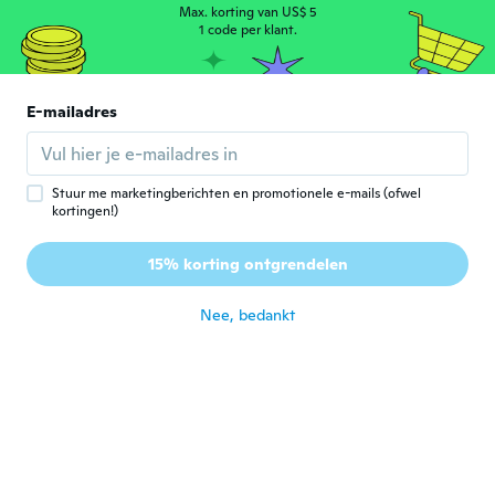
Max. korting van US$ 5
1 code per klant.
Chandra
C
Lid geworden van 2018
·
2
beoordelingen
ongeveer 4 jaar geleden
E-mailadres
Claudia
C
Lid geworden van
·
358
beoordelingen
·
18
uploads
Stuur me marketingberichten en promotionele e-mails (ofwel
2017
kortingen!)
Alles super
ongeveer 4 jaar geleden
15% korting ontgrendelen
Carlos
C
Nee, bedankt
Lid geworden van 2017
·
12
beoordelingen
ongeveer 4 jaar geleden
Adina
A
Lid geworden van 2019
·
2
beoordelingen
Preciosos!!
ongeveer 4 jaar geleden