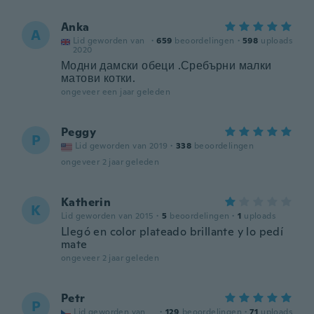
Anka
A
Lid geworden van
·
659
beoordelingen
·
598
uploads
2020
Модни дамски обеци .Сребърни малки
матови котки.
ongeveer een jaar geleden
Peggy
P
Lid geworden van 2019
·
338
beoordelingen
ongeveer 2 jaar geleden
Katherin
K
Lid geworden van 2015
·
5
beoordelingen
·
1
uploads
Llegó en color plateado brillante y lo pedí
mate
ongeveer 2 jaar geleden
Petr
P
Lid geworden van
·
129
beoordelingen
·
71
uploads