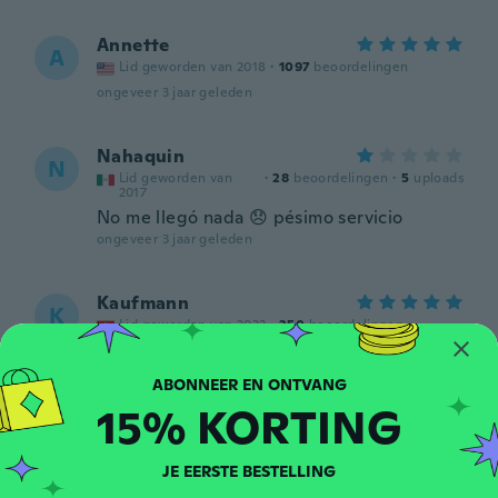
Annette
A
Lid geworden van 2018
·
1097
beoordelingen
ongeveer 3 jaar geleden
Nahaquin
N
Lid geworden van
·
28
beoordelingen
·
5
uploads
2017
No me llegó nada 😞 pésimo servicio
ongeveer 3 jaar geleden
Kaufmann
K
Lid geworden van 2022
·
250
beoordelingen
Süsse teile
ongeveer 4 jaar geleden
15% KORTING
真一
真
Lid geworden van 2020
·
191
beoordelingen
·
1
uploads
JE EERSTE BESTELLING
ongeveer 4 jaar geleden