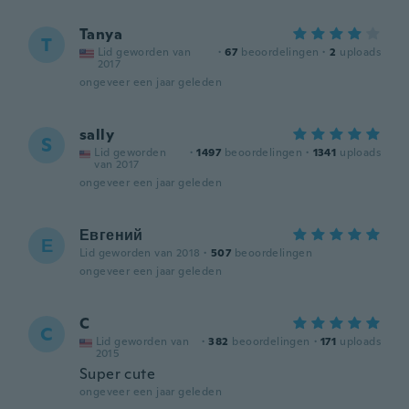
Tanya
T
Lid geworden van
·
67
beoordelingen
·
2
uploads
2017
ongeveer een jaar geleden
sally
S
Lid geworden
·
1497
beoordelingen
·
1341
uploads
van 2017
ongeveer een jaar geleden
Евгений
Е
Lid geworden van 2018
·
507
beoordelingen
ongeveer een jaar geleden
C
C
Lid geworden van
·
382
beoordelingen
·
171
uploads
2015
Super cute
ongeveer een jaar geleden