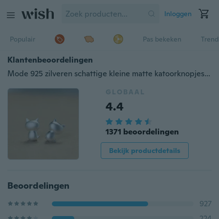
Inloggen
Populair
Pas bekeken
Trend
Klantenbeoordelingen
Mode 925 zilveren schattige kleine matte katoorknopjes voor dames
GLOBAAL
4.4
1371 beoordelingen
Bekijk productdetails
Beoordelingen
927
224