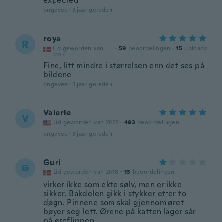
expected
ongeveer 3 jaar geleden
roya
R
Lid geworden van
·
59
beoordelingen
·
15
uploads
2017
Fine, litt mindre i størrelsen enn det ses på
bildene
ongeveer 3 jaar geleden
Valerie
V
Lid geworden van 2022
·
493
beoordelingen
ongeveer 3 jaar geleden
Guri
G
Lid geworden van 2018
·
13
beoordelingen
virker ikke som ekte sølv, men er ikke
sikker. Bakdelen gikk i stykker etter to
døgn. Pinnene som skal gjennom øret
bøyer seg lett. Ørene på katten lager sår
på øreflippen.