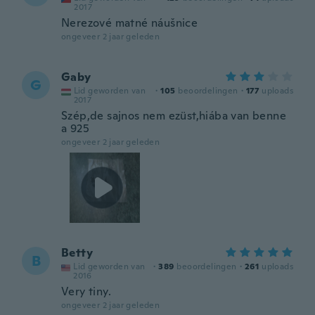
2017
Nerezové matné náušnice
ongeveer 2 jaar geleden
Gaby
G
Lid geworden van
·
105
beoordelingen
·
177
uploads
2017
Szép,de sajnos nem ezüst,hiába van benne
a 925
ongeveer 2 jaar geleden
Betty
B
Lid geworden van
·
389
beoordelingen
·
261
uploads
2016
Very tiny.
ongeveer 2 jaar geleden