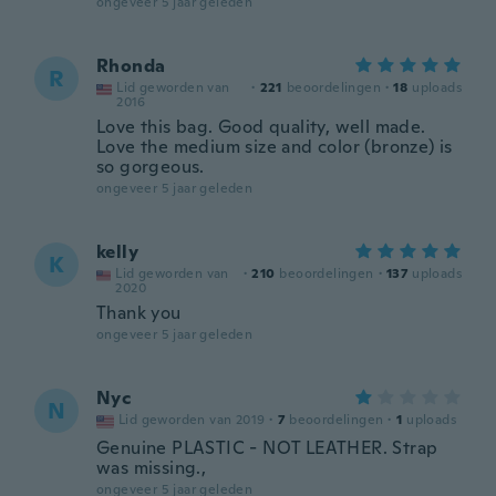
ongeveer 5 jaar geleden
Rhonda
R
Lid geworden van
·
221
beoordelingen
·
18
uploads
2016
Love this bag. Good quality, well made.
Love the medium size and color (bronze) is
so gorgeous.
ongeveer 5 jaar geleden
kelly
K
Lid geworden van
·
210
beoordelingen
·
137
uploads
2020
Thank you
ongeveer 5 jaar geleden
Nyc
N
Lid geworden van 2019
·
7
beoordelingen
·
1
uploads
Genuine PLASTIC - NOT LEATHER. Strap
was missing.,
ongeveer 5 jaar geleden