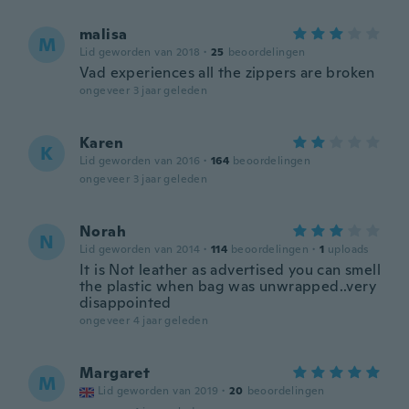
malisa
M
Lid geworden van 2018
·
25
beoordelingen
Vad experiences all the zippers are broken
ongeveer 3 jaar geleden
Karen
K
Lid geworden van 2016
·
164
beoordelingen
ongeveer 3 jaar geleden
Norah
N
Lid geworden van 2014
·
114
beoordelingen
·
1
uploads
It is Not leather as advertised you can smell
the plastic when bag was unwrapped..very
disappointed
ongeveer 4 jaar geleden
Margaret
M
Lid geworden van 2019
·
20
beoordelingen