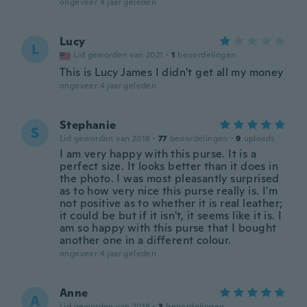
ongeveer 4 jaar geleden
Lucy
L
Lid geworden van 2021
·
1
beoordelingen
This is Lucy James I didn't get all my money
ongeveer 4 jaar geleden
Stephanie
S
Lid geworden van 2018
·
77
beoordelingen
·
9
uploads
I am very happy with this purse. It is a
perfect size. It looks better than it does in
the photo. I was most pleasantly surprised
as to how very nice this purse really is. I'm
not positive as to whether it is real leather;
it could be but if it isn't, it seems like it is. I
am so happy with this purse that I bought
another one in a different colour.
ongeveer 4 jaar geleden
Anne
A
Lid geworden van 2018
·
3
beoordelingen