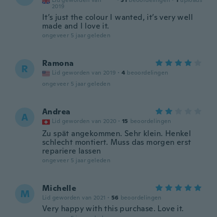
Lid geworden van
·
31
beoordelingen
·
1
uploads
2019
It’s just the colour I wanted, it’s very well
made and I love it.
ongeveer 5 jaar geleden
Ramona
R
Lid geworden van 2019
·
4
beoordelingen
ongeveer 5 jaar geleden
Andrea
A
Lid geworden van 2020
·
15
beoordelingen
Zu spät angekommen. Sehr klein. Henkel
schlecht montiert. Muss das morgen erst
repariere lassen
ongeveer 5 jaar geleden
Michelle
M
Lid geworden van 2021
·
56
beoordelingen
Very happy with this purchase. Love it.