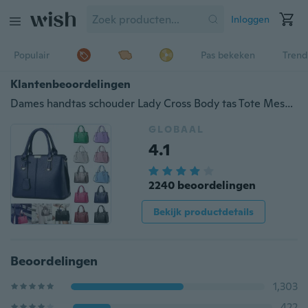
Inloggen
Populair
Pas bekeken
Trend
Klantenbeoordelingen
Dames handtas schouder Lady Cross Body tas Tote Messenger Satchel Purse
GLOBAAL
4.1
2240 beoordelingen
Bekijk productdetails
Beoordelingen
1,303
422