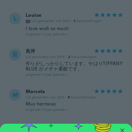
Louise
L
Lid geworden van 2021
·
1
beoordelingen
I love wish so much
ongeveer 5 jaar geleden
良洋
良
Lid geworden van 2019
·
2
beoordelingen
作りがしっかりしています。やはりTIFFANY
BLUE がメチャ素敵です。
ongeveer 5 jaar geleden
Marcela
M
Lid geworden van 2021
·
9
beoordelingen
Muy hermoso
ongeveer 5 jaar geleden
Luca
L