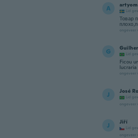
artyom
A
Lid ge
Товар п
плохо,п
ongeveer 
Guilhe
G
Lid ge
Ficou u
lucraria
ongeveer 
José R
J
Lid ge
ongeveer 
Jiří
J
Lid ge
ongeveer 