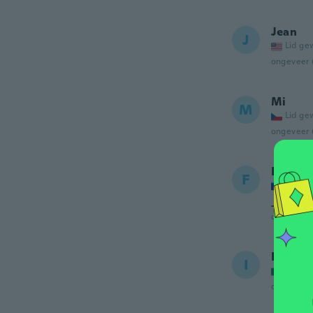
Jean
J
Lid ge
ongeveer 
Mi
M
Lid ge
ongeveer 
Fred
F
Lid ge
J ai com
ongeveer 
Irvin
I
Lid ge
ongeveer 