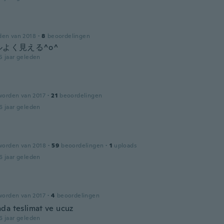
den van 2018
·
8
beoordelingen
よく見える^o^
5 jaar geleden
worden van 2017
·
21
beoordelingen
6 jaar geleden
worden van 2018
·
59
beoordelingen
·
1
uploads
6 jaar geleden
worden van 2017
·
4
beoordelingen
da teslimat ve ucuz
6 jaar geleden