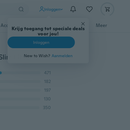
Inloggen
 Accessoires
Gadgets
Gereedschap
Meer
Krijg toegang tot speciale deals
voor jou!
Inloggen
Herenkleding Blazer Heren One Button Heren Blazer Slim Fit Kostuum Homme Jasje Mannelijke Blazer
New to Wish?
Aanmelden
471
182
197
130
350