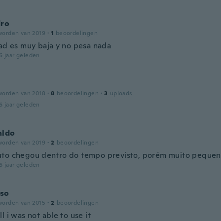
dro
worden van 2019
·
1
beoordelingen
dad es muy baja y no pesa nada
6 jaar geleden
worden van 2018
·
8
beoordelingen
·
3
uploads
6 jaar geleden
aldo
worden van 2019
·
2
beoordelingen
to chegou dentro do tempo previsto, porém muito pequen
6 jaar geleden
so
worden van 2015
·
2
beoordelingen
l i was not able to use it