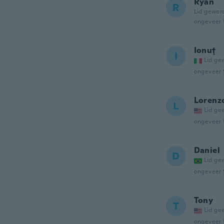
Ryan
R
Lid gewor
ongeveer 
Ionuţ
I
Lid ge
ongeveer 
Lorenz
L
Lid ge
ongeveer 
Daniel
D
Lid ge
ongeveer 
Tony
T
Lid ge
ongeveer 