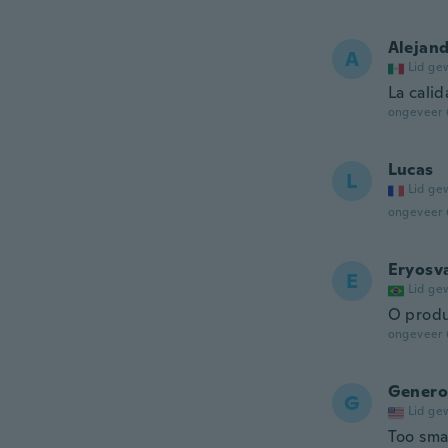
Alejan
A
Lid ge
La cali
ongeveer 
Lucas
L
Lid ge
ongeveer 
Eryosv
E
Lid ge
O produ
ongeveer 
Genero
G
Lid ge
Too smal