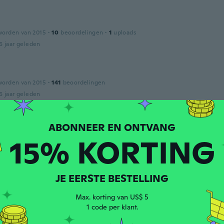
worden van 2015
·
10
beoordelingen
·
1
uploads
6 jaar geleden
worden van 2015
·
141
beoordelingen
6 jaar geleden
worden van 2019
·
8
beoordelingen
·
1
uploads
15% KORTING
mandé du 2xl et même pour mon fils qui porte du L il est tr
6 jaar geleden
JE EERSTE BESTELLING
worden van 2018
·
1
beoordelingen
Max. korting van US$ 5
6 jaar geleden
1 code per klant.