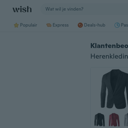
Jump to section
Populair
Express
Deals-hub
Pas
Klantenbeo