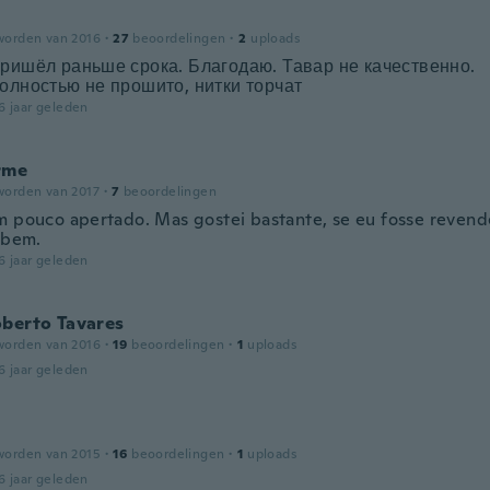
worden van 2016
·
27
beoordelingen
·
2
uploads
ришёл раньше срока. Благодаю. Тавар не качественно.
олностью не прошито, нитки торчат
6 jaar geleden
rme
worden van 2017
·
7
beoordelingen
m pouco apertado. Mas gostei bastante, se eu fosse revend
 bem.
6 jaar geleden
oberto Tavares
worden van 2016
·
19
beoordelingen
·
1
uploads
6 jaar geleden
worden van 2015
·
16
beoordelingen
·
1
uploads
6 jaar geleden