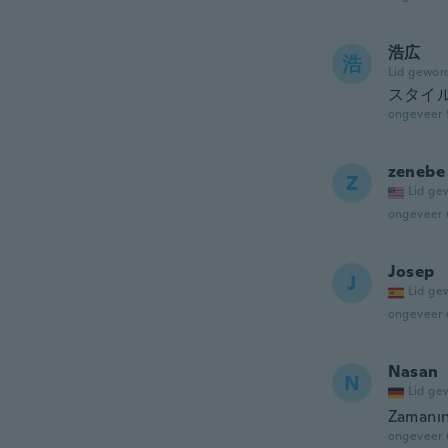
浩広
浩
Lid gewor
スタイル
ongeveer 
zenebe
Z
Lid ge
ongeveer 
Josep
J
Lid ge
ongeveer 
Nasan
N
Lid ge
Zamanın
ongeveer 