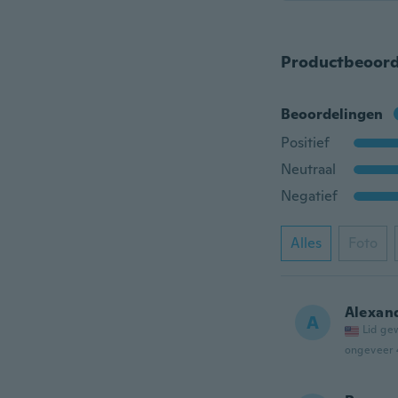
Productbeoord
Beoordelingen
Positief
Neutraal
Negatief
Alles
Foto
Alexan
A
Lid ge
ongeveer 