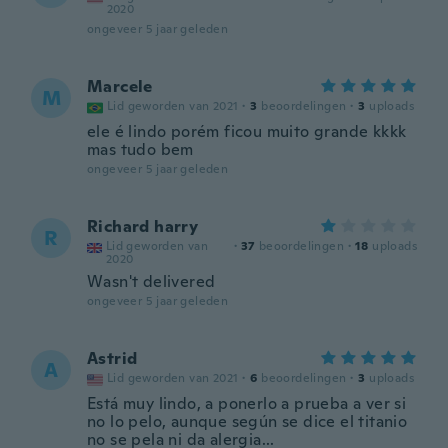
2020
ongeveer 5 jaar geleden
Marcele
M
Lid geworden van 2021
·
3
beoordelingen
·
3
uploads
ele é lindo porém ficou muito grande kkkk
mas tudo bem
ongeveer 5 jaar geleden
Richard harry
R
Lid geworden van
·
37
beoordelingen
·
18
uploads
2020
Wasn't delivered
ongeveer 5 jaar geleden
Astrid
A
Lid geworden van 2021
·
6
beoordelingen
·
3
uploads
Está muy lindo, a ponerlo a prueba a ver si
no lo pelo, aunque según se dice el titanio
no se pela ni da alergia...