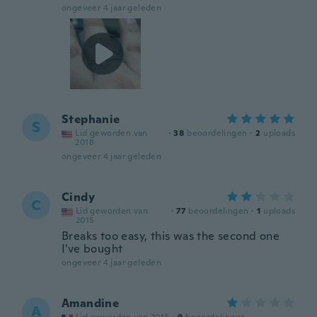
ongeveer 4 jaar geleden
Stephanie
S
Lid geworden van
·
38
beoordelingen
·
2
uploads
2018
ongeveer 4 jaar geleden
Cindy
C
Lid geworden van
·
77
beoordelingen
·
1
uploads
2015
Breaks too easy, this was the second one
I've bought
ongeveer 4 jaar geleden
Amandine
A