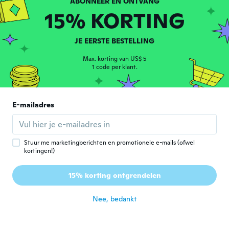
ongeveer 5 jaar geleden
15% KORTING
Roisin
R
JE EERSTE BESTELLING
Lid geworden van
·
47
beoordelingen
·
41
uploads
2018
One of the best things I've ever got on
Max. korting van US$ 5
1 code per klant.
wish! So cute and so different, I love it!
ongeveer 5 jaar geleden
E-mailadres
三七絵
三
Lid geworden van 2018
·
30
beoordelingen
·
3
uploads
ongeveer 5 jaar geleden
Stuur me marketingberichten en promotionele e-mails (ofwel
kortingen!)
Caren
C
Lid geworden van 2020
·
25
beoordelingen
15% korting ontgrendelen
Not great quality
ongeveer 5 jaar geleden
Nee, bedankt
Lauren
L
Lid geworden van 2021
·
13
beoordelingen