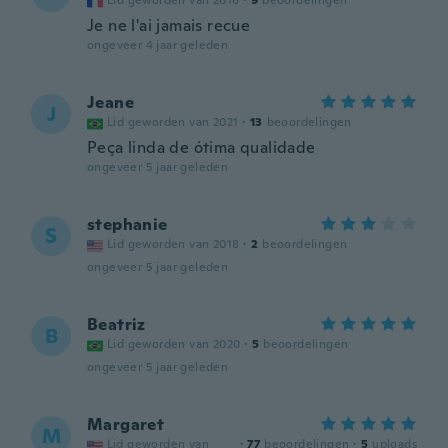
Lid geworden van 2016
·
9
beoordelingen
Je ne l'ai jamais recue
ongeveer 4 jaar geleden
Jeane
J
Lid geworden van 2021
·
13
beoordelingen
Peça linda de ótima qualidade
ongeveer 5 jaar geleden
stephanie
S
Lid geworden van 2018
·
2
beoordelingen
ongeveer 5 jaar geleden
Beatriz
B
Lid geworden van 2020
·
5
beoordelingen
ongeveer 5 jaar geleden
Margaret
M
Lid geworden van
·
77
beoordelingen
·
5
uploads