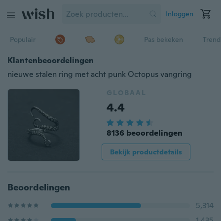
Inloggen
Populair
Pas bekeken
Trend
Klantenbeoordelingen
nieuwe stalen ring met acht punk Octopus vangring
GLOBAAL
4.4
8136 beoordelingen
Bekijk productdetails
Beoordelingen
5,314
1,435