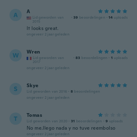
A
A
Lid geworden van
·
39
beoordelingen
·
14
uploads
2015
It looks great.
ongeveer 2 jaar geleden
Wren
W
Lid geworden van
·
83
beoordelingen
·
1
uploads
2017
ongeveer 2 jaar geleden
Skye
S
Lid geworden van 2016
·
8
beoordelingen
ongeveer 2 jaar geleden
Tomas
T
Lid geworden van 2020
·
31
beoordelingen
·
9
uploads
No me.llego nada y no tuve reembolso
ongeveer 2 jaar geleden