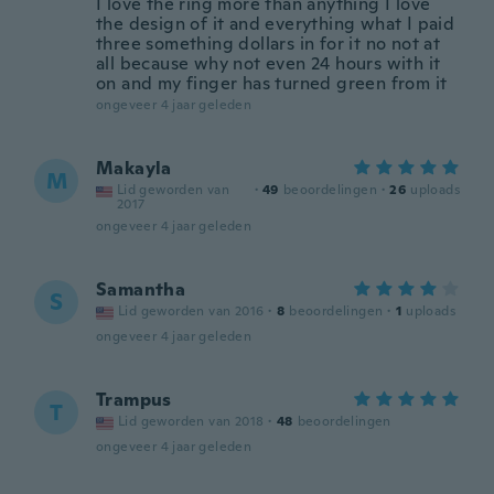
I love the ring more than anything I love
the design of it and everything what I paid
three something dollars in for it no not at
all because why not even 24 hours with it
on and my finger has turned green from it
ongeveer 4 jaar geleden
Makayla
M
Lid geworden van
·
49
beoordelingen
·
26
uploads
2017
ongeveer 4 jaar geleden
Samantha
S
Lid geworden van 2016
·
8
beoordelingen
·
1
uploads
ongeveer 4 jaar geleden
Trampus
T
Lid geworden van 2018
·
48
beoordelingen
ongeveer 4 jaar geleden