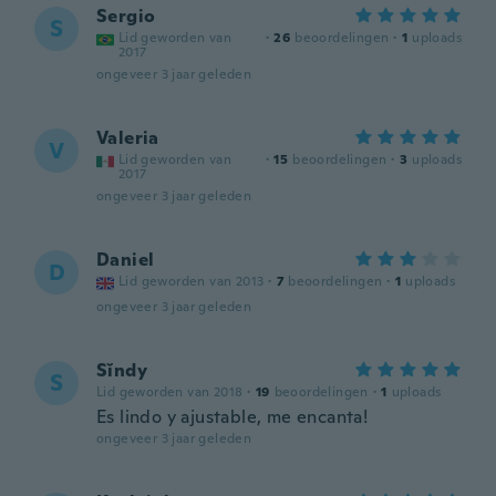
Sergio
S
Lid geworden van
·
26
beoordelingen
·
1
uploads
2017
ongeveer 3 jaar geleden
Valeria
V
Lid geworden van
·
15
beoordelingen
·
3
uploads
2017
ongeveer 3 jaar geleden
Daniel
D
Lid geworden van 2013
·
7
beoordelingen
·
1
uploads
ongeveer 3 jaar geleden
Sĭndy
S
Lid geworden van 2018
·
19
beoordelingen
·
1
uploads
Es lindo y ajustable, me encanta!
ongeveer 3 jaar geleden