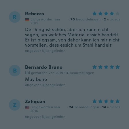
Rebecca
R
Lid geworden van
·
70
beoordelingen
·
2
uploads
2019
Der Ring ist schön, aber ich kann nicht
sagen, um welches Material essich handelt.
Er ist biegsam, von daher kann ich mir nicht
vorstellen, dass essich um Stahl handelt
ongeveer 3 jaar geleden
Bernardo Bruno
B
Lid geworden van 2019
·
5
beoordelingen
Muy buno
ongeveer 3 jaar geleden
Zahquan
Z
Lid geworden van
·
24
beoordelingen
·
14
uploads
2016
ongeveer 3 jaar geleden