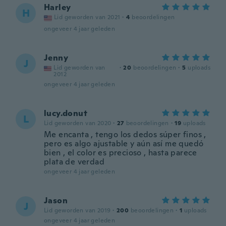
Harley
H
Lid geworden van 2021
·
4
beoordelingen
ongeveer 4 jaar geleden
Jenny
J
Lid geworden van
·
20
beoordelingen
·
5
uploads
2012
ongeveer 4 jaar geleden
lucy.donut
L
Lid geworden van 2020
·
27
beoordelingen
·
19
uploads
Me encanta , tengo los dedos súper finos ,
pero es algo ajustable y aún así me quedó
bien , el color es precioso , hasta parece
plata de verdad
ongeveer 4 jaar geleden
Jason
J
Lid geworden van 2019
·
200
beoordelingen
·
1
uploads
ongeveer 4 jaar geleden