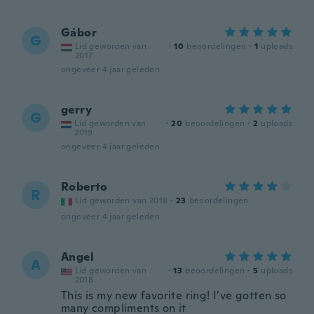
Gábor
G
Lid geworden van
·
10
beoordelingen
·
1
uploads
2017
ongeveer 4 jaar geleden
gerry
G
Lid geworden van
·
20
beoordelingen
·
2
uploads
2019
ongeveer 4 jaar geleden
Roberto
R
Lid geworden van 2018
·
23
beoordelingen
ongeveer 4 jaar geleden
Angel
A
Lid geworden van
·
13
beoordelingen
·
5
uploads
2018
This is my new favorite ring! I’ve gotten so
many compliments on it