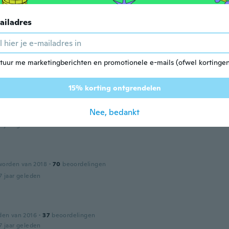
en c est marrant
7 jaar geleden
ailadres
a
den van 2015
·
55
beoordelingen
·
15
uploads
tuur me marketingberichten en promotionele e-mails (ofwel kortingen
looks just like the picture
7 jaar geleden
15% korting ontgrendelen
a
Nee, bedankt
worden van 2016
·
241
beoordelingen
·
4
uploads
7 jaar geleden
worden van 2018
·
70
beoordelingen
7 jaar geleden
den van 2016
·
37
beoordelingen
7 jaar geleden