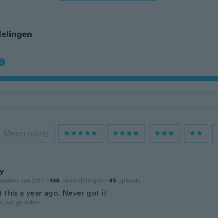
elingen
Meest nuttig
ty
worden van 2017
·
140
beoordelingen
·
45
uploads
 this a year ago. Never got it
6 jaar geleden