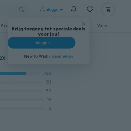
Inloggen
 Accessoires
Gadgets
Gereedschap
Meer
Krijg toegang tot speciale deals
voor jou!
Inloggen
Nieuwe Mode silicagel Cakevorm willekeurige kleur Sex Erotische Peniss Ice Mold
New to Wish?
Aanmelden
799
151
59
13
9