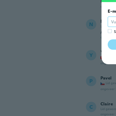
C'est bi
ongeveer 
E-m
Nichol
N
Lid gewor
S
Amazing 
ongeveer 
Yoland
Y
Lid ge
ongeveer 
Pavel
P
Lid ge
ongeveer 
Claire
C
Lid gewor
ongeveer 