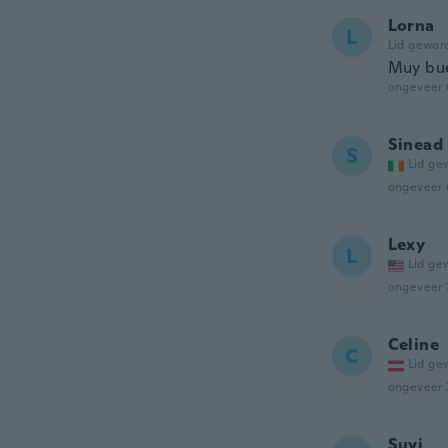
Lorna
L
Lid gewor
Muy bue
ongeveer 
Sinead
S
Lid ge
ongeveer 
Lexy
L
Lid ge
ongeveer 
Celine
C
Lid ge
ongeveer 
Suvi