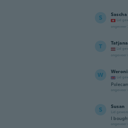
Sascha
S
Lid ge
ongeveer 
Tatjana
T
Lid ge
ongeveer 
Weroni
W
Lid ge
Poleca
ongeveer 
Susan
S
Lid gewor
I bought
ongeveer 