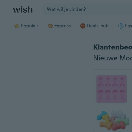
Jump to section
Populair
Express
Deals-hub
Pas
Klantenbeo