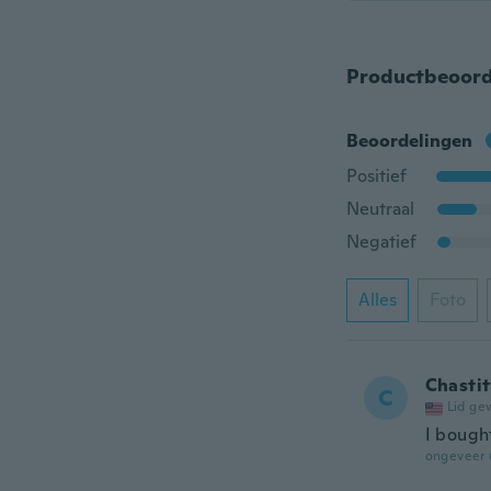
Productbeoord
Beoordelingen
Positief
Neutraal
Negatief
Alles
Foto
Chasti
C
Lid ge
I bought
ongeveer 