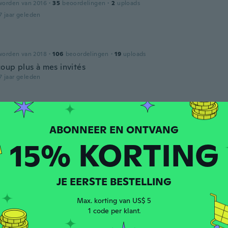
worden van 2016
·
35
beoordelingen
·
2
uploads
7 jaar geleden
worden van 2018
·
106
beoordelingen
·
19
uploads
oup plus à mes invités
7 jaar geleden
a
worden van 2016
·
284
beoordelingen
·
31
uploads
7 jaar geleden
15% KORTING
worden van 2016
·
25
beoordelingen
·
6
uploads
7 jaar geleden
JE EERSTE BESTELLING
Max. korting van US$ 5
1 code per klant.
worden van 2017
·
98
beoordelingen