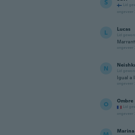
S
Lid ge
ongeveer 
Lucas
L
Lid gewor
Marran
ongeveer 
Neishk
N
Lid gewor
Igual a 
ongeveer 
Ombre
O
Lid ge
ongeveer 
Marina
M