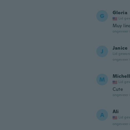
Gloria
G
Lid ge
Muy lin
ongeveer 
Janice
J
Lid gewor
ongeveer 
Michel
M
Lid ge
Cute
ongeveer 
Ali
A
Lid ge
ongeveer 