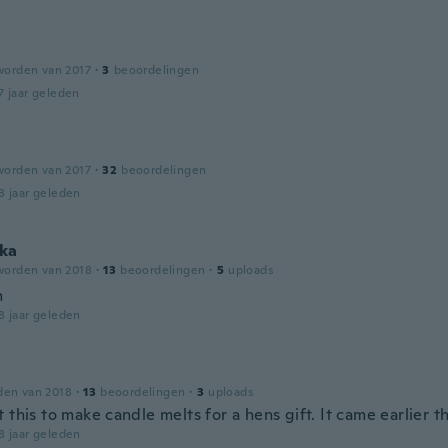
worden van 2017
·
3
beoordelingen
7 jaar geleden
worden van 2017
·
32
beoordelingen
8 jaar geleden
ka
worden van 2018
·
13
beoordelingen
·
5
uploads
m
8 jaar geleden
den van 2018
·
13
beoordelingen
·
3
uploads
 this to make candle melts for a hens gift. It came earlier 
8 jaar geleden