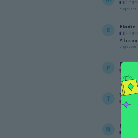
Lid ge
ongeveer 
Elodie
E
Lid ge
A beauc
ongeveer 
Priscill
P
Lid ge
ongeveer 
Tailor
T
Lid ge
ongeveer 
Nicole
N
Lid ge