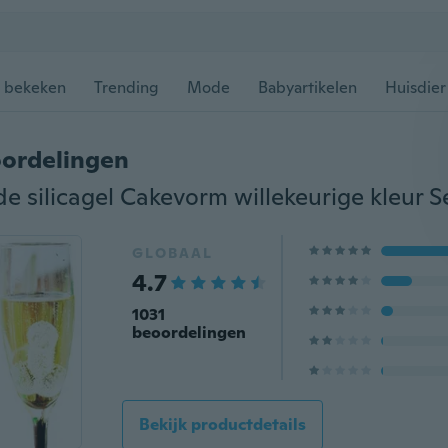
 bekeken
Trending
Mode
Babyartikelen
Huisdier
ordelingen
GLOBAAL
4.7
1031
beoordelingen
Bekijk productdetails