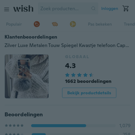
Inloggen
Populair
Pas bekeken
Trend
Klantenbeoordelingen
Zilver Luxe Metalen Touw Spiegel Kwastje telefoon Capa nep konijnenbont bal Voor iPhone 7 7 Plus 6 6 S 6 plus 4 5 S 5 S SE / Samsung S4 S5 S6 S7 / A5 A7 A8 / J3 J5 J7 J510 J710 / Note 3 4 5 7
GLOBAAL
4.3
1662 beoordelingen
Bekijk productdetails
Beoordelingen
1,079
258