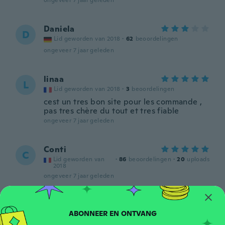
ongeveer 7 jaar geleden
Daniela
D
Lid geworden van 2018
·
62
beoordelingen
ongeveer 7 jaar geleden
linaa
L
Lid geworden van 2018
·
3
beoordelingen
cest un tres bon site pour les commande ,
pas tres chère du tout et tres fiable
ongeveer 7 jaar geleden
Conti
C
Lid geworden van
·
86
beoordelingen
·
20
uploads
2018
ongeveer 7 jaar geleden
真由美
真
Lid geworden van 2017
·
158
beoordelingen
·
7
uploads