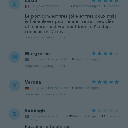
Luiza
L
Lid geworden van
·
22
beoordelingen
·
1
uploads
2014
Le pompom est très jolie et très doux mais
je l’ai enlever pour le mettre sur mes clés
et le miroir est vraiment bien je l’ai déjà
commander 2 fois
ongeveer 7 jaar geleden
Margrethe
M
Lid geworden van 2016
·
8
beoordelingen
ongeveer 7 jaar geleden
Verona
V
Lid geworden van 2018
·
5
beoordelingen
ongeveer 7 jaar geleden
Sabbagh
S
Lid geworden van
·
21
beoordelingen
·
21
uploads
2017
Passar inte telefonen