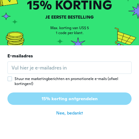
15% KORTING
かわいいです
ongeveer 7 jaar geleden
JE EERSTE BESTELLING
Sabrina
S
Max. korting van US$ 5
Lid geworden van 2017
·
2
beoordelingen
1 code per klant.
ongeveer 7 jaar geleden
Charmaine
E-mailadres
C
Lid geworden van 2017
·
7
beoordelingen
ongeveer 7 jaar geleden
Stuur me marketingberichten en promotionele e-mails (ofwel
kortingen!)
Julia
J
Lid geworden van 2016
·
2
beoordelingen
15% korting ontgrendelen
Entspricht dem Bild und passt perfekt
ongeveer 8 jaar geleden
Nee, bedankt
Mireya
M
Lid geworden van
·
53
beoordelingen
·
4
uploads
2016