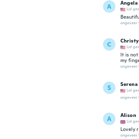
Angela
A
Lid ge
Beautifu
ongeveer 
Christy
C
Lid ge
It is no
my fing
ongeveer 
Serena
S
Lid ge
ongeveer 
Alison
A
Lid ge
Lovely r
ongeveer 