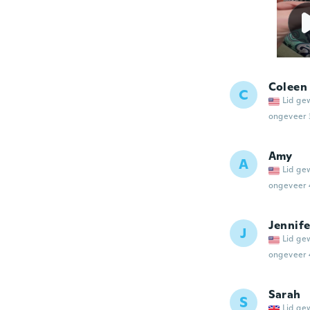
Coleen
C
Lid ge
ongeveer 
Amy
A
Lid ge
ongeveer 
Jennife
J
Lid ge
ongeveer 
Sarah
S
Lid ge