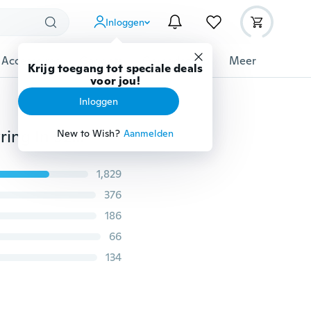
Inloggen
 Accessoires
Gadgets
Gereedschap
Meer
Krijg toegang tot speciale deals
voor jou!
Inloggen
Mode-sieraden Zwarte Saffier Edelstenen Hart Trouwring In 925 Sterling Zilver Maat 6 7 8 9 10
New to Wish?
Aanmelden
1,829
376
186
66
134