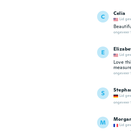
Celia
C
Lid ge
Beautif
ongeveer 
Elizabe
E
Lid ge
Love thi
measures
ongeveer 
Stepha
S
Lid ge
ongeveer 
Morga
M
Lid ge