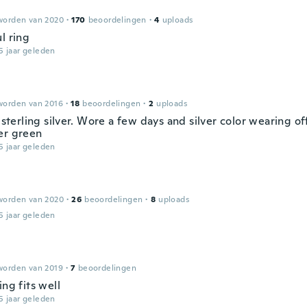
worden van 2020
·
170
beoordelingen
·
4
uploads
l ring
5 jaar geleden
worden van 2016
·
18
beoordelingen
·
2
uploads
t sterling silver. Wore a few days and silver color wearing o
er green
5 jaar geleden
worden van 2020
·
26
beoordelingen
·
8
uploads
5 jaar geleden
worden van 2019
·
7
beoordelingen
ing fits well
5 jaar geleden