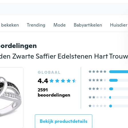
 bekeken
Trending
Mode
Babyartikelen
Huisdier
ordelingen
GLOBAAL
4.4
2591
beoordelingen
Bekijk productdetails