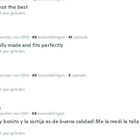
not the best
4 jaar geleden
worden van 2018
·
65
beoordelingen
·
41
uploads
lly made and fits perfectly
4 jaar geleden
worden van 2019
·
65
beoordelingen
·
3
uploads
5 jaar geleden
A
worden van 2021
·
36
beoordelingen
 bonito y la sortija es de buena calidad! Me la medi la talla
5 jaar geleden