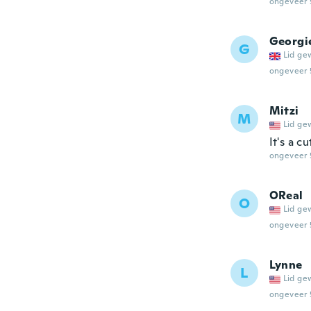
ongeveer 
Georgi
G
Lid ge
ongeveer 
Mitzi
M
Lid ge
It's a 
ongeveer 
OReal
O
Lid ge
ongeveer 
Lynne
L
Lid ge
ongeveer 