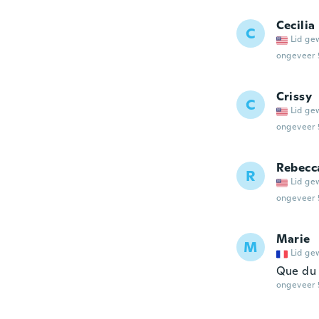
Cecilia
C
Lid ge
ongeveer 
Crissy
C
Lid ge
ongeveer 
Rebecc
R
Lid ge
ongeveer 
Marie
M
Lid ge
Que du 
ongeveer 