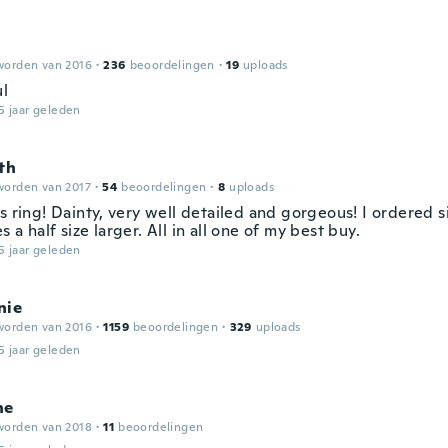
worden van 2016
·
236
beoordelingen
·
19
uploads
ul
5 jaar geleden
th
worden van 2017
·
54
beoordelingen
·
8
uploads
s ring! Dainty, very well detailed and gorgeous! I ordered s
 a half size larger. All in all one of my best buy.
5 jaar geleden
nie
worden van 2016
·
1159
beoordelingen
·
329
uploads
5 jaar geleden
ne
worden van 2018
·
11
beoordelingen