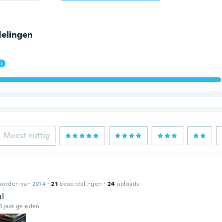
elingen
Meest nuttig
worden van 2014
·
21
beoordelingen
·
24
uploads
ul
3 jaar geleden