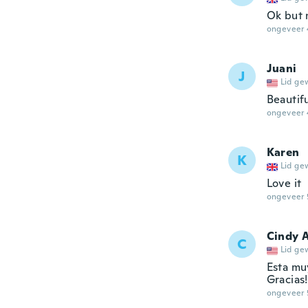
Ok but 
ongeveer 
Juani
J
Lid ge
Beautifu
ongeveer 
Karen
K
Lid ge
Love it
ongeveer 
Cindy 
C
Lid ge
Esta muy
Gracias!
ongeveer 