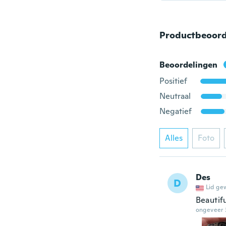
Productbeoord
Beoordelingen
Positief
Neutraal
Negatief
Alles
Foto
Des
D
Lid ge
Beautif
ongeveer 