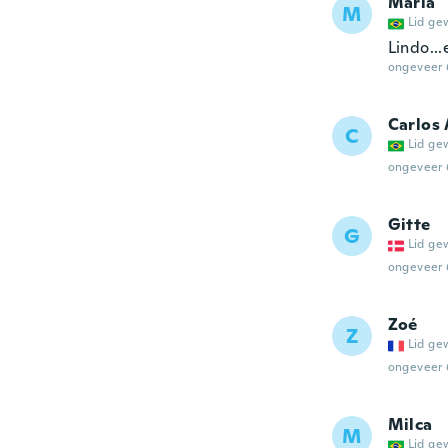
Maria
M
Lid ge
Lindo..
ongeveer 
Carlos
C
Lid ge
ongeveer 
Gitte
G
Lid ge
ongeveer 
Zoé
Z
Lid ge
ongeveer 
Milca
M
Lid ge