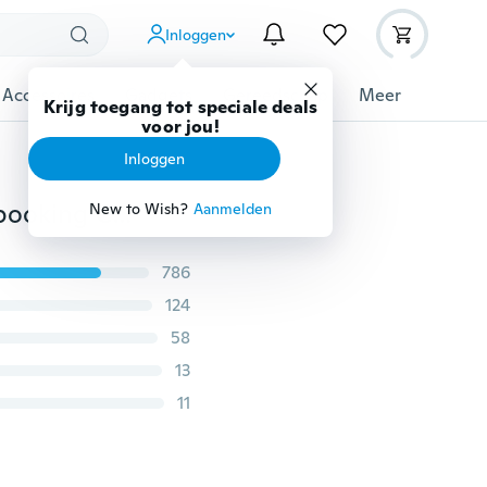
Inloggen
 Accessoires
Gadgets
Gereedschap
Meer
Krijg toegang tot speciale deals
voor jou!
Inloggen
Thuis DIY Plastic Embossing Mappen Voor DIY Scrapbooking Card Craft
New to Wish?
Aanmelden
786
124
58
13
11