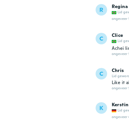
Regina
R
Lid ge
ongeveer 
Clice
C
Lid ge
Achei li
ongeveer 
Chris
C
Lid gewor
Like it a
ongeveer 
Kerstin
K
Lid ge
ongeveer 