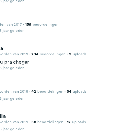
6 jaar geleden
den van 2017
·
159
beoordelingen
6 jaar geleden
éa
worden van 2019
·
234
beoordelingen
·
9
uploads
u pra chegar
6 jaar geleden
worden van 2018
·
42
beoordelingen
·
34
uploads
6 jaar geleden
lla
worden van 2019
·
38
beoordelingen
·
12
uploads
6 jaar geleden