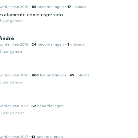
worden van 2019
·
86
beoordelingen
·
17
uploads
.exatamente como esperado
6 jaar geleden
 André
worden van 2018
·
24
beoordelingen
·
1
uploads
6 jaar geleden
worden van 2016
·
486
beoordelingen
·
45
uploads
6 jaar geleden
worden van 2017
·
62
beoordelingen
6 jaar geleden
worden van 2017
·
13
beoordelingen