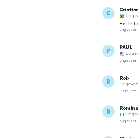
Cristia
C
Lid ge
Perfeito
ongeveer 
PAUL
P
Lid ge
ongeveer 
Rob
R
Lid gewor
ongeveer 
Romin
R
Lid ge
ongeveer 