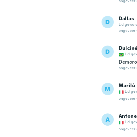
ongeveer 
Dallas
D
Lid gewor
ongeveer 
Dulcin
D
Lid ge
Demoro
ongeveer 
Marilù
M
Lid ge
ongeveer 
Antone
A
Lid ge
ongeveer 