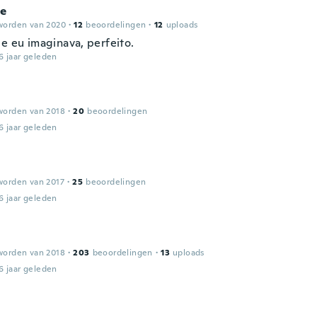
le
worden van 2020
·
12
beoordelingen
·
12
uploads
ue eu imaginava, perfeito.
6 jaar geleden
worden van 2018
·
20
beoordelingen
6 jaar geleden
worden van 2017
·
25
beoordelingen
6 jaar geleden
worden van 2018
·
203
beoordelingen
·
13
uploads
6 jaar geleden