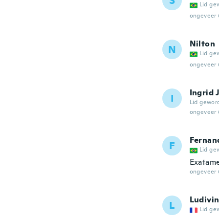
S
Lid ge
ongeveer 
Nilton
N
Lid ge
ongeveer 
Ingrid
I
Lid gewor
ongeveer 
Fernan
F
Lid ge
Exatame
ongeveer 
Ludivi
L
Lid ge