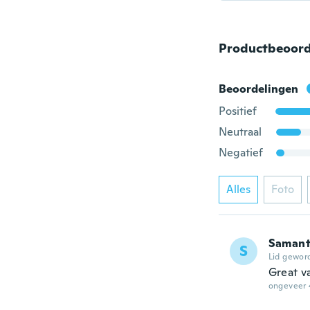
Productbeoord
Beoordelingen
Positief
Neutraal
Negatief
Alles
Foto
Saman
S
Lid gewor
Great v
ongeveer 