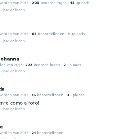
worden van 2018
·
203
beoordelingen
·
13
uploads
6 jaar geleden
worden van 2016
·
65
beoordelingen
·
1
uploads
6 jaar geleden
 Johanna
den van 2017
·
222
beoordelingen
·
2
uploads
6 jaar geleden
da
worden van 2017
·
16
beoordelingen
·
3
uploads
nte como a foto!
6 jaar geleden
ne
worden van 2017
·
21
beoordelingen