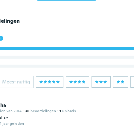
elingen
Meest nuttig
tha
den van 2014
·
36
beoordelingen
·
1
uploads
alue
4 jaar geleden