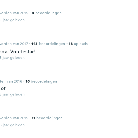
worden van 2019
·
8
beoordelingen
5 jaar geleden
worden van 2017
·
143
beoordelingen
·
18
uploads
nda! Vou testar!
5 jaar geleden
den van 2016
·
16
beoordelingen
lot
5 jaar geleden
worden van 2019
·
11
beoordelingen
6 jaar geleden