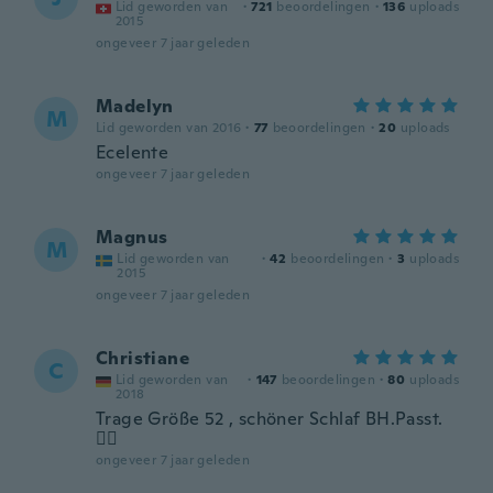
Lid geworden van
·
721
beoordelingen
·
136
uploads
2015
ongeveer 7 jaar geleden
Madelyn
M
Lid geworden van 2016
·
77
beoordelingen
·
20
uploads
Ecelente
ongeveer 7 jaar geleden
Magnus
M
Lid geworden van
·
42
beoordelingen
·
3
uploads
2015
ongeveer 7 jaar geleden
Christiane
C
Lid geworden van
·
147
beoordelingen
·
80
uploads
2018
Trage Größe 52 , schöner Schlaf BH.Passt.
👍🏻
ongeveer 7 jaar geleden