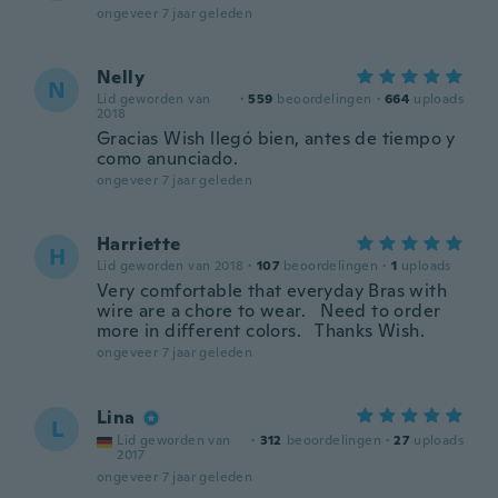
ongeveer 7 jaar geleden
Nelly
N
Lid geworden van
·
559
beoordelingen
·
664
uploads
2018
Gracias Wish llegó bien, antes de tiempo y
como anunciado.
ongeveer 7 jaar geleden
Harriette
H
Lid geworden van 2018
·
107
beoordelingen
·
1
uploads
Very comfortable that everyday Bras with
wire are a chore to wear. Need to order
more in different colors. Thanks Wish.
ongeveer 7 jaar geleden
Lina
L
Lid geworden van
·
312
beoordelingen
·
27
uploads
2017
ongeveer 7 jaar geleden