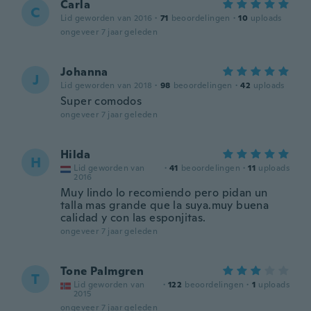
Carla
C
Lid geworden van 2016
·
71
beoordelingen
·
10
uploads
ongeveer 7 jaar geleden
Johanna
J
Lid geworden van 2018
·
98
beoordelingen
·
42
uploads
Super comodos
ongeveer 7 jaar geleden
Hilda
H
Lid geworden van
·
41
beoordelingen
·
11
uploads
2016
Muy lindo lo recomiendo pero pidan un
talla mas grande que la suya.muy buena
calidad y con las esponjitas.
ongeveer 7 jaar geleden
Tone Palmgren
T
Lid geworden van
·
122
beoordelingen
·
1
uploads
2015
ongeveer 7 jaar geleden