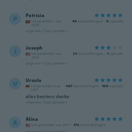
Patricia
P
Lid geworden van
·
48
beoordelingen
·
6
uploads
2018
ongeveer 7 jaar geleden
Joseph
J
Lid geworden van
·
23
beoordelingen
·
1
uploads
2015
ongeveer 7 jaar geleden
Ursula
U
Lid geworden van
·
487
beoordelingen
·
100
uploads
2017
alles bestens danke
ongeveer 7 jaar geleden
Alina
A
Lid geworden van 2017
·
173
beoordelingen
ongeveer 7 jaar geleden