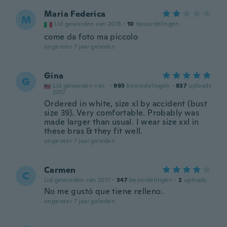
Maria Federica
M
Lid geworden van 2018
·
10
beoordelingen
come da foto ma piccolo
ongeveer 7 jaar geleden
Gina
G
Lid geworden van
·
993
beoordelingen
·
837
uploads
2017
Ordered in white, size xl by accident (bust
size 39). Very comfortable. Probably was
made larger than usual. I wear size xxl in
these bras & they fit well.
ongeveer 7 jaar geleden
Carmen
C
Lid geworden van 2017
·
347
beoordelingen
·
2
uploads
No me gustó que tiene relleno.
ongeveer 7 jaar geleden