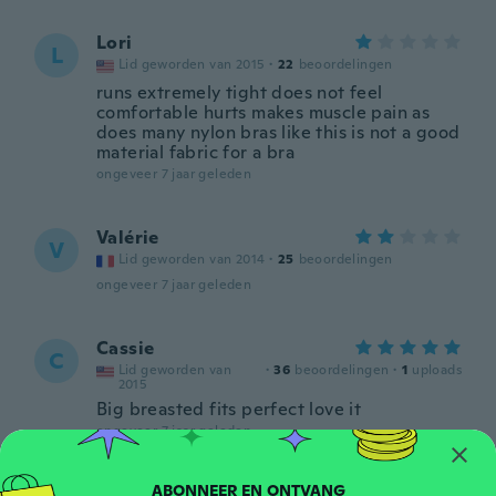
Lori
L
Lid geworden van 2015
·
22
beoordelingen
runs extremely tight does not feel
comfortable hurts makes muscle pain as
does many nylon bras like this is not a good
material fabric for a bra
ongeveer 7 jaar geleden
Valérie
V
Lid geworden van 2014
·
25
beoordelingen
ongeveer 7 jaar geleden
Cassie
C
Lid geworden van
·
36
beoordelingen
·
1
uploads
2015
Big breasted fits perfect love it
ongeveer 7 jaar geleden
Jose