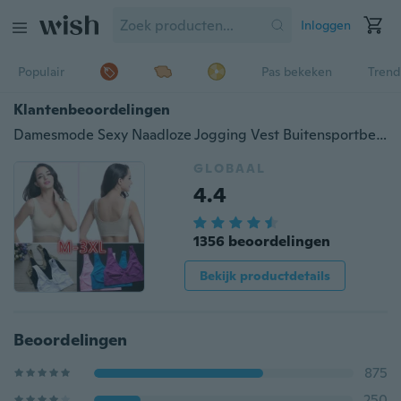
Inloggen
Populair
Pas bekeken
Trend
Klantenbeoordelingen
Damesmode Sexy Naadloze Jogging Vest Buitensportbeha Hemdje Tops Gymwear
GLOBAAL
4.4
1356 beoordelingen
Bekijk productdetails
Beoordelingen
875
250