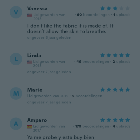
Vanessa
V
Lid geworden van
·
60
beoordelingen
·
1
uploads
2018
I don’t like the fabric it is made of. It
doesn’t allow the skin to breathe.
ongeveer 6 jaar geleden
Linda
L
Lid geworden van
·
49
beoordelingen
·
2
uploads
2018
ongeveer 7 jaar geleden
Marie
M
Lid geworden van 2015
·
5
beoordelingen
ongeveer 7 jaar geleden
Amparo
A
Lid geworden van
·
179
beoordelingen
·
4
uploads
2017
Ya me probe y esta buy bien