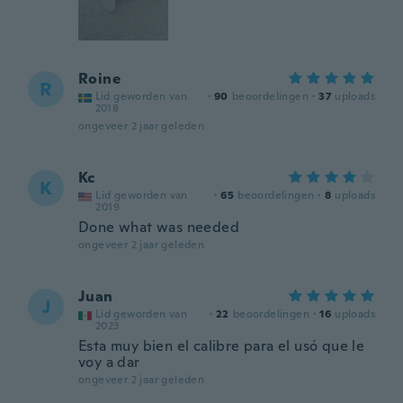
Roine
R
Lid geworden van
·
90
beoordelingen
·
37
uploads
2018
ongeveer 2 jaar geleden
Kc
K
Lid geworden van
·
65
beoordelingen
·
8
uploads
2019
Done what was needed
ongeveer 2 jaar geleden
Juan
J
Lid geworden van
·
22
beoordelingen
·
16
uploads
2023
Esta muy bien el calibre para el usó que le
voy a dar
ongeveer 2 jaar geleden