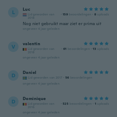
Luc
L
Lid geworden van
·
159
beoordelingen
·
8
uploads
2018
Nog niet gebruikt maar ziet er prima uit
ongeveer 4 jaar geleden
valentin
V
Lid geworden van
·
61
beoordelingen
·
13
uploads
2018
ongeveer 4 jaar geleden
Daniel
D
Lid geworden van 2017
·
56
beoordelingen
ongeveer 4 jaar geleden
Dominique
D
Lid geworden van
·
525
beoordelingen
·
1
uploads
2016
ongeveer 4 jaar geleden