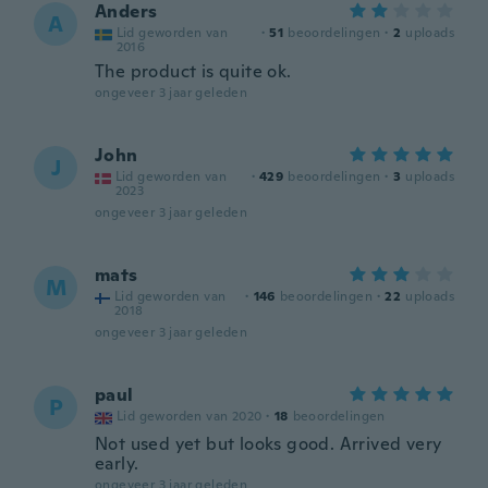
Anders
A
Lid geworden van
·
51
beoordelingen
·
2
uploads
2016
The product is quite ok.
ongeveer 3 jaar geleden
John
J
Lid geworden van
·
429
beoordelingen
·
3
uploads
2023
ongeveer 3 jaar geleden
mats
M
Lid geworden van
·
146
beoordelingen
·
22
uploads
2018
ongeveer 3 jaar geleden
paul
P
Lid geworden van 2020
·
18
beoordelingen
Not used yet but looks good. Arrived very
early.
ongeveer 3 jaar geleden