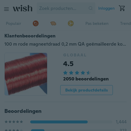
Inloggen
Populair
Pas bekeken
Trend
Klantenbeoordelingen
100 m rode magneetdraad 0,2 mm QA geëmailleerde koperdraad magnetische spoelwikkeling
GLOBAAL
4.5
2050 beoordelingen
Bekijk productdetails
Beoordelingen
1,444
323