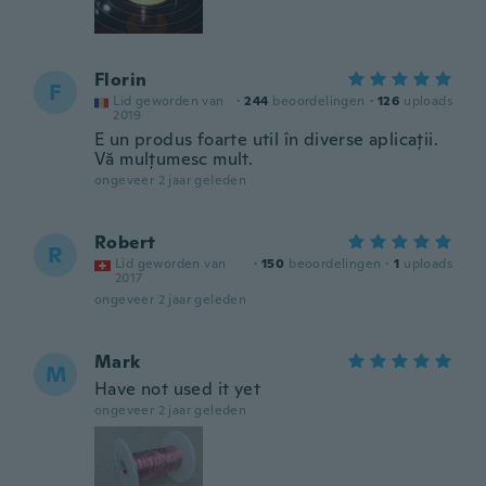
Florin
F
Lid geworden van
·
244
beoordelingen
·
126
uploads
2019
E un produs foarte util în diverse aplicații.
Vă mulțumesc mult.
ongeveer 2 jaar geleden
Robert
R
Lid geworden van
·
150
beoordelingen
·
1
uploads
2017
ongeveer 2 jaar geleden
Mark
M
Have not used it yet
ongeveer 2 jaar geleden