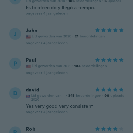
Lid geworden van 2018
·
186
beoordelingen
·
6
uploads
Es lo ofrecido y llegó a tiempo.
ongeveer 4 jaar geleden
John
J
Lid geworden van 2020
·
21
beoordelingen
ongeveer 4 jaar geleden
Paul
P
Lid geworden van 2021
·
104
beoordelingen
ongeveer 4 jaar geleden
david
D
Lid geworden van
·
345
beoordelingen
·
90
uploads
2020
Yes very good very consistent
ongeveer 4 jaar geleden
Rob
R