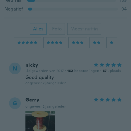
Neutraal
189
Negatief
94
Alles
Foto
Meest nuttig
nicky
N
Lid geworden van 2017
·
162
beoordelingen
·
67
uploads
Good quality
ongeveer 2 jaar geleden
Gerry
G
ongeveer 2 jaar geleden