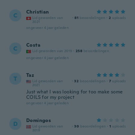
Christian
C
Lid geworden van
·
81
beoordelingen
·
2
uploads
2021
ongeveer 4 jaar geleden
Costa
C
Lid geworden van 2019
·
258
beoordelingen
ongeveer 4 jaar geleden
Taz
T
Lid geworden van
·
32
beoordelingen
·
7
uploads
2021
Just what I was looking for too make some
COILS for my project
ongeveer 4 jaar geleden
Domingos
D
Lid geworden van
·
30
beoordelingen
·
1
uploads
2019