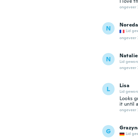
I love t
ongeveer 
Noreda
N
Lid ge
ongeveer 
Natalie
N
Lid gewor
ongeveer 
Lisa
L
Lid gewor
Looks g
it until
ongeveer 
Grazyn
G
Lid ge