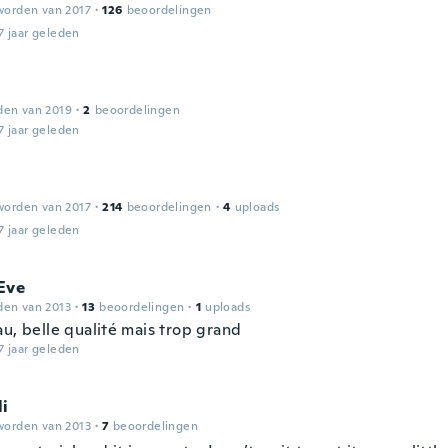
worden van 2017
·
126
beoordelingen
7 jaar geleden
den van 2019
·
2
beoordelingen
7 jaar geleden
worden van 2017
·
214
beoordelingen
·
4
uploads
7 jaar geleden
Eve
den van 2013
·
13
beoordelingen
·
1
uploads
u, belle qualité mais trop grand
7 jaar geleden
li
worden van 2013
·
7
beoordelingen