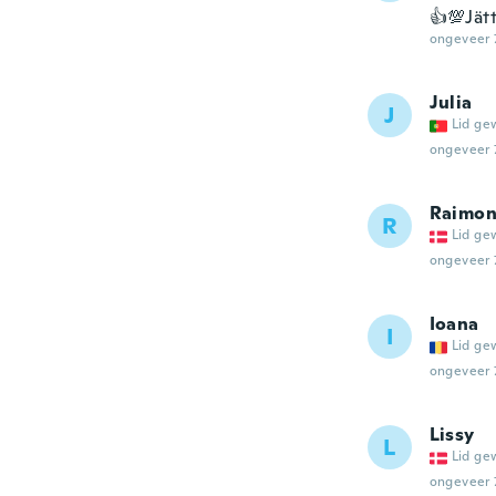
👍💯Jät
ongeveer 
Julia
J
Lid ge
ongeveer 
Raimon
R
Lid ge
ongeveer 
Ioana
I
Lid ge
ongeveer 
Lissy
L
Lid ge
ongeveer 