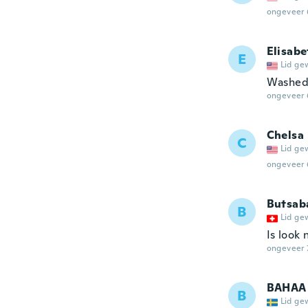
ongeveer 
Elisabe
E
Lid ge
Washed i
ongeveer 
Chelsa
C
Lid ge
ongeveer 
Butsab
B
Lid ge
Is look 
ongeveer 
BAHAA 
B
Lid ge