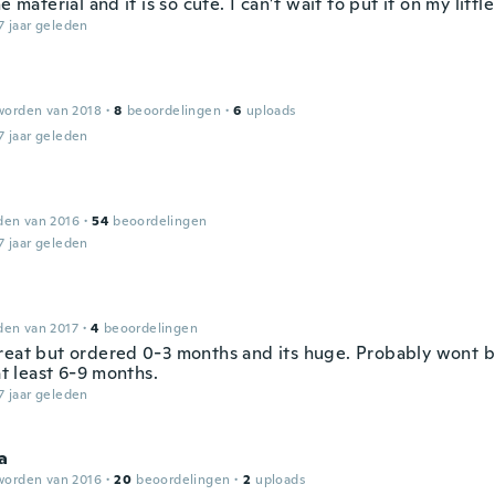
he material and it is so cute. I can’t wait to put it on my little 
7 jaar geleden
worden van 2018
·
8
beoordelingen
·
6
uploads
7 jaar geleden
den van 2016
·
54
beoordelingen
7 jaar geleden
den van 2017
·
4
beoordelingen
reat but ordered 0-3 months and its huge. Probably wont b
 at least 6-9 months.
7 jaar geleden
a
worden van 2016
·
20
beoordelingen
·
2
uploads