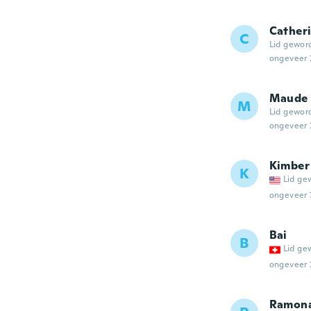
Cather
C
Lid gewor
ongeveer 
Maude
M
Lid gewor
ongeveer 
Kimber
K
Lid ge
ongeveer 
Bai
B
Lid ge
ongeveer 
Ramon