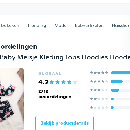
 bekeken
Trending
Mode
Babyartikelen
Huisdier
ordelingen
GLOBAAL
4.2
2719
beoordelingen
Bekijk productdetails