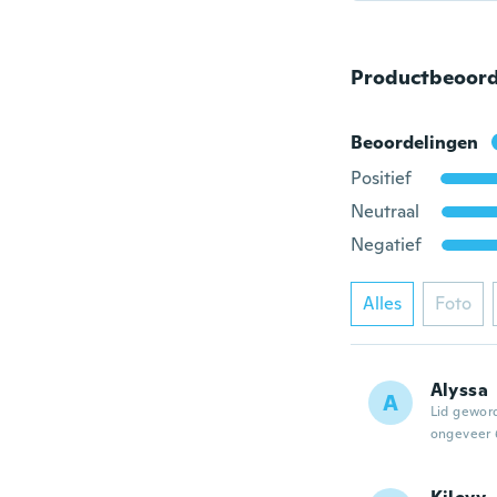
Productbeoord
Beoordelingen
Positief
Neutraal
Negatief
Alles
Foto
Alyssa
A
Lid gewor
ongeveer 