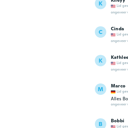
Kileyy
K
Lid ge
ongeveer 
Cinda
C
Lid ge
ongeveer 
Kathle
K
Lid ge
ongeveer 
Marco
M
Lid ge
Alles B
ongeveer 
Bobbi
B
Lid ge