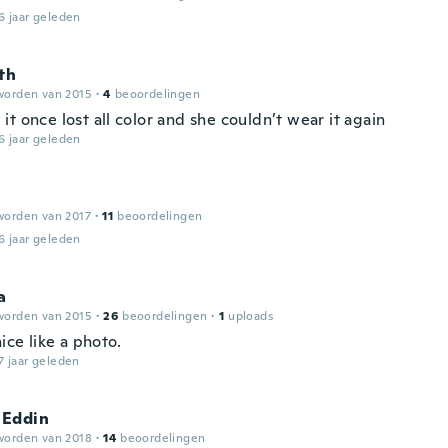
6 jaar geleden
th
worden van 2015
·
4
beoordelingen
t once lost all color and she couldn’t wear it again
6 jaar geleden
worden van 2017
·
11
beoordelingen
6 jaar geleden
a
worden van 2015
·
26
beoordelingen
·
1
uploads
nice like a photo.
7 jaar geleden
Eddin
worden van 2018
·
14
beoordelingen