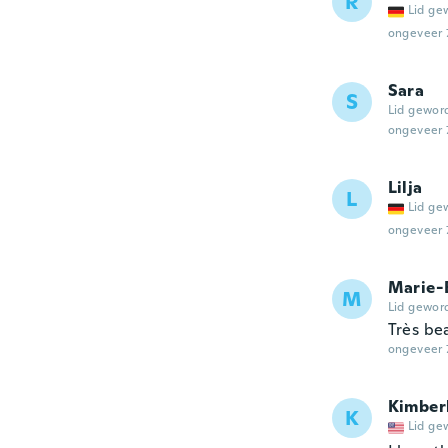
R
Lid ge
ongeveer 
Sara
S
Lid gewor
ongeveer 
Lilja
L
Lid ge
ongeveer 
Marie-
M
Lid gewor
Très bea
ongeveer 
Kimber
K
Lid ge