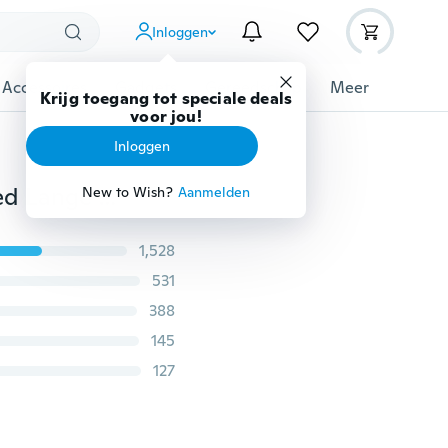
Inloggen
 Accessoires
Gadgets
Gereedschap
Meer
Krijg toegang tot speciale deals
voor jou!
Inloggen
Kids Peuter Baby Meisje Kleding Tops Hoodies Hooded Lange Mouw Sweatshirt Broek 2 stks Leuke Meisjes Kleding Outfits Set
New to Wish?
Aanmelden
1,528
531
388
145
127