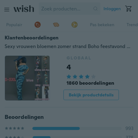
Inloggen
Populair
Pas bekeken
Trend
Klantenbeoordelingen
Sexy vrouwen bloemen zomer strand Boho feestavond maxi lange jurk
GLOBAAL
4
1860 beoordelingen
Bekijk productdetails
Beoordelingen
993
378