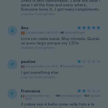
Dress is very comfortable...I love the color I
wear t all the time and every where .
Everyone loves it...I get many compliments.
ongeveer 5 jaar geleden
Ana
A
Lid geworden van 2017
·
48
beoordelingen
Licra con caída suave. Muy cómodo. Quizás
un poco largo porque soy 1,57m
ongeveer 6 jaar geleden
pauline
P
Lid geworden van 2018
·
7
beoordelingen
I got something else
ongeveer 6 jaar geleden
Francesca
F
Lid geworden van
·
161
beoordelingen
·
121
uploads
2015
Il colore non è bello come nelle foto e la