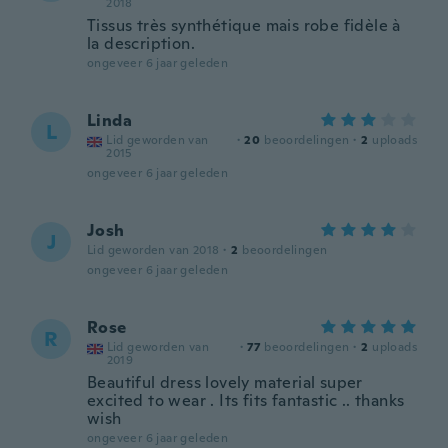
2018
Tissus très synthétique mais robe fidèle à
la description.
ongeveer 6 jaar geleden
Linda
L
Lid geworden van
·
20
beoordelingen
·
2
uploads
2015
ongeveer 6 jaar geleden
Josh
J
Lid geworden van 2018
·
2
beoordelingen
ongeveer 6 jaar geleden
Rose
R
Lid geworden van
·
77
beoordelingen
·
2
uploads
2019
Beautiful dress lovely material super
excited to wear . Its fits fantastic .. thanks
wish
ongeveer 6 jaar geleden