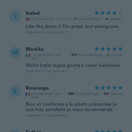
Isabel
I
Lid geworden van 2018
·
7
beoordelingen
·
4
uploads
Like the dress it fits great, but wrong one.
ongeveer 5 jaar geleden
Monika
M
Lid geworden van
·
152
beoordelingen
·
1
uploads
2021
Molto bello taglia giusta e colori bellissimi
ongeveer 5 jaar geleden
Roseange
R
Lid geworden van
·
386
beoordelingen
·
54
uploads
2018
Bien et conforme à la photo présentée je
suis très satisfaite je vous recommande
ongeveer 5 jaar geleden