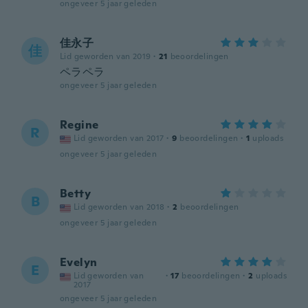
ongeveer 5 jaar geleden
佳永子
佳
Lid geworden van 2019
·
21
beoordelingen
ペラペラ
ongeveer 5 jaar geleden
Regine
R
Lid geworden van 2017
·
9
beoordelingen
·
1
uploads
ongeveer 5 jaar geleden
Betty
B
Lid geworden van 2018
·
2
beoordelingen
ongeveer 5 jaar geleden
Evelyn
E
Lid geworden van
·
17
beoordelingen
·
2
uploads
2017
ongeveer 5 jaar geleden