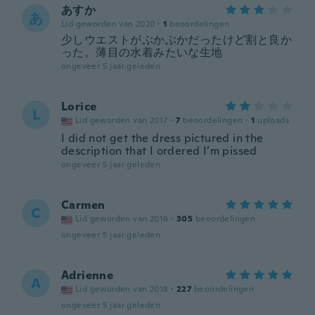
あすか
あ
Lid geworden van 2020
·
1
beoordelingen
少しウエストがぶかぶかだったけど割と良か
った。薄目の水着みたいな生地
ongeveer 5 jaar geleden
Lorice
L
Lid geworden van 2017
·
7
beoordelingen
·
1
uploads
I did not get the dress pictured in the
description that I ordered I’m pissed
ongeveer 5 jaar geleden
Carmen
C
Lid geworden van 2016
·
305
beoordelingen
ongeveer 5 jaar geleden
Adrienne
A
Lid geworden van 2018
·
227
beoordelingen
ongeveer 5 jaar geleden