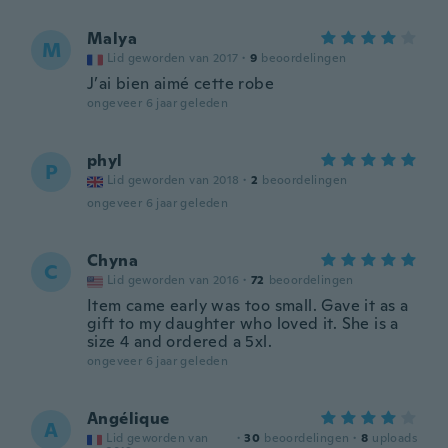
Malya
M
Lid geworden van 2017
·
9
beoordelingen
J’ai bien aimé cette robe
ongeveer 6 jaar geleden
phyl
P
Lid geworden van 2018
·
2
beoordelingen
ongeveer 6 jaar geleden
Chyna
C
Lid geworden van 2016
·
72
beoordelingen
Item came early was too small. Gave it as a
gift to my daughter who loved it. She is a
size 4 and ordered a 5xl.
ongeveer 6 jaar geleden
Angélique
A
Lid geworden van
·
30
beoordelingen
·
8
uploads