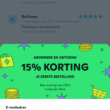
ongeveer 6 jaar geleden
Nellemy
N
Lid geworden van 2019
·
1
beoordelingen
Precioso me encanto
ongeveer 6 jaar geleden
Lissette
L
Lid geworden van 2017
·
28
beoordelingen
No es el color q pedí, no me gusta el color
q me dieron
15% KORTING
ongeveer 6 jaar geleden
JE EERSTE BESTELLING
Sylvie
S
Lid geworden van
·
822
beoordelingen
·
513
uploads
Max. korting van US$ 5
2018
1 code per klant.
Normalement je prends toujours 5 xl dans
chaque achat de vainement et la trop
serré. Néanmoins je recommande de
prendre une taille au dessus. Couleurs
E-mailadres