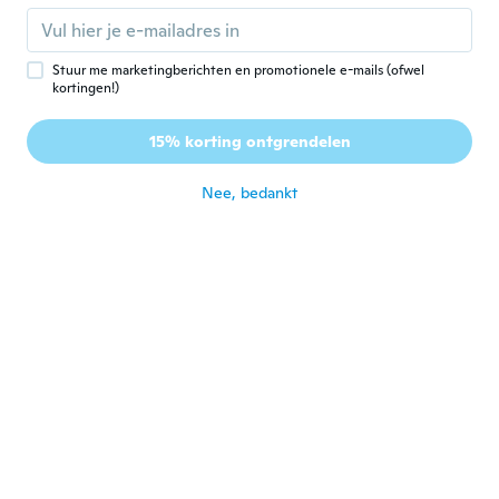
magnifiques mais je peux pas la lettre snif
ongeveer 6 jaar geleden
Stuur me marketingberichten en promotionele e-mails (ofwel
Yolanda
kortingen!)
Y
Lid geworden van
·
33
beoordelingen
·
1
uploads
2015
15% korting ontgrendelen
Have not received this
ongeveer 6 jaar geleden
Nee, bedankt
Nina
N
Lid geworden van
·
99
beoordelingen
·
21
uploads
2016
Bel vestito e bei colori. Ho preso una taglia
in più. Arrivato una settimana prima
ongeveer 6 jaar geleden
Corinne
C
Lid geworden van 2019
·
17
beoordelingen
satisfaisant ce n'est pas la colorie
commander
ongeveer 6 jaar geleden