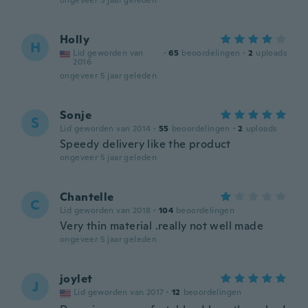
ongeveer 5 jaar geleden
Holly
H
Lid geworden van
·
65
beoordelingen
·
2
uploads
2016
ongeveer 5 jaar geleden
Sonje
S
Lid geworden van 2014
·
55
beoordelingen
·
2
uploads
Speedy delivery like the product
ongeveer 5 jaar geleden
Chantelle
C
Lid geworden van 2018
·
104
beoordelingen
Very thin material .really not well made
ongeveer 5 jaar geleden
joylet
J
Lid geworden van 2017
·
12
beoordelingen