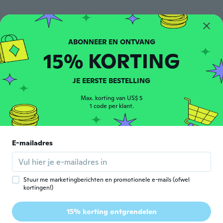
Jose
J
Lid geworden van 2015
·
49
beoordelingen
·
1
uploads
Bellos
ongeveer 3 jaar geleden
15% KORTING
William
JE EERSTE BESTELLING
W
Lid geworden van
·
35
beoordelingen
·
2
uploads
2020
Max. korting van US$ 5
ongeveer 3 jaar geleden
1 code per klant.
Pierfausto
P
E-mailadres
Lid geworden van 2022
·
4
beoordelingen
Perfetto
ongeveer 3 jaar geleden
Stuur me marketingberichten en promotionele e-mails (ofwel
kortingen!)
Daniela
D
Lid geworden van
·
107
beoordelingen
·
37
uploads
2018
15% korting ontgrendelen
Alles ok