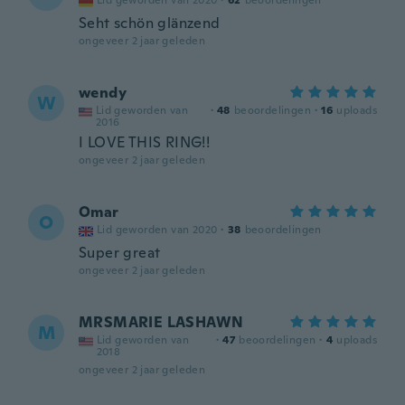
Lid geworden van 2020
·
62
beoordelingen
Seht schön glänzend
ongeveer 2 jaar geleden
wendy
W
Lid geworden van
·
48
beoordelingen
·
16
uploads
2016
I LOVE THIS RING!!
ongeveer 2 jaar geleden
Omar
O
Lid geworden van 2020
·
38
beoordelingen
Super great
ongeveer 2 jaar geleden
MRSMARIE LASHAWN
M
Lid geworden van
·
47
beoordelingen
·
4
uploads
2018
ongeveer 2 jaar geleden