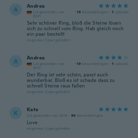
Andrea
A
Lid geworden van
·
19
beoordelingen
·
1
uploads
2021
Sehr schöner Ring, bloß die Steine lösen
sich zu schnell vom Ring. Hab gleich noch
ein paar bestellt
ongeveer 3 jaar geleden
Andrea
A
Lid geworden van
·
19
beoordelingen
·
1
uploads
2021
Der Ring ist sehr schön, passt auch
wunderbar. Bloß es ist schade dass zu
schnell Steine raus fallen
ongeveer 3 jaar geleden
Kate
K
Lid geworden van 2016
·
84
beoordelingen
Love
ongeveer 3 jaar geleden