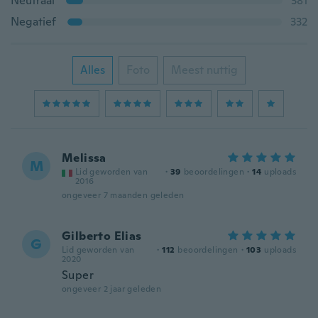
Neutraal
381
Negatief
332
Alles
Foto
Meest nuttig
Melissa
M
Lid geworden van
·
39
beoordelingen
·
14
uploads
2016
ongeveer 7 maanden geleden
Gilberto Elias
G
Lid geworden van
·
112
beoordelingen
·
103
uploads
2020
Super
ongeveer 2 jaar geleden