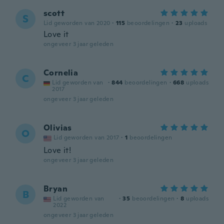
scott
S
Lid geworden van 2020
·
115
beoordelingen
·
23
uploads
Love it
ongeveer 3 jaar geleden
Cornelia
C
Lid geworden van
·
844
beoordelingen
·
668
uploads
2017
ongeveer 3 jaar geleden
Olivias
O
Lid geworden van 2017
·
1
beoordelingen
Love it!
ongeveer 3 jaar geleden
Bryan
B
Lid geworden van
·
35
beoordelingen
·
8
uploads
2022
ongeveer 3 jaar geleden