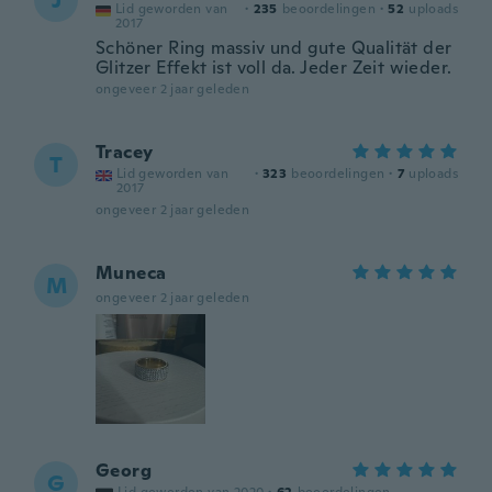
J
Lid geworden van
·
235
beoordelingen
·
52
uploads
2017
Schöner Ring massiv und gute Qualität der
Glitzer Effekt ist voll da. Jeder Zeit wieder.
ongeveer 2 jaar geleden
Tracey
T
Lid geworden van
·
323
beoordelingen
·
7
uploads
2017
ongeveer 2 jaar geleden
Muneca
M
ongeveer 2 jaar geleden
Georg
G