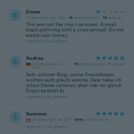
Emma
E
Lid geworden van 2016
·
16
beoordelingen
·
10
uploads
This was not the ring I received. A small
black goth ring with a cross arrived. Do not
waste your money.
ongeveer 3 jaar geleden
Andrea
A
Lid geworden van
·
19
beoordelingen
·
1
uploads
2021
Sehr schöner Ring, meine Freundinnen
wollten auch gleich welche. Zwar habe ich
schon Steine verloren, aber hab mir gleich
Ersatz bestellt.👍
ongeveer 3 jaar geleden
Susanne
S
Lid geworden van 2017
·
1016
beoordelingen
ongeveer 3 jaar geleden