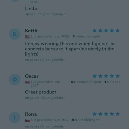
2020
Lindo
ongeveer 2 jaar geleden
Keith
K
Lid geworden van 2020
·
8
beoordelingen
I enjoy wearing this one when I go out to
concerts because it sparkles nicely in the
lights!
ongeveer 2 jaar geleden
Oscar
O
Lid geworden van
·
69
beoordelingen
·
1
uploads
2017
Great product
ongeveer 3 jaar geleden
Ilona
I
Lid geworden van 2017
·
9
beoordelingen
ongeveer 3 jaar geleden