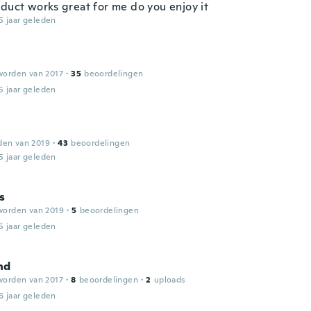
oduct works great for me do you enjoy it
5 jaar geleden
worden van 2017
·
35
beoordelingen
5 jaar geleden
den van 2019
·
43
beoordelingen
5 jaar geleden
s
worden van 2019
·
5
beoordelingen
5 jaar geleden
nd
worden van 2017
·
8
beoordelingen
·
2
uploads
6 jaar geleden