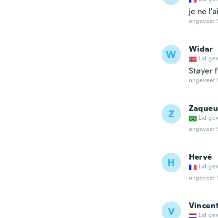
je ne l'
ongeveer 
Widar
W
Lid ge
Støyer f
ongeveer 
Zaqueu
Z
Lid ge
ongeveer 
Hervé
H
Lid ge
ongeveer 
Vincen
V
Lid ge