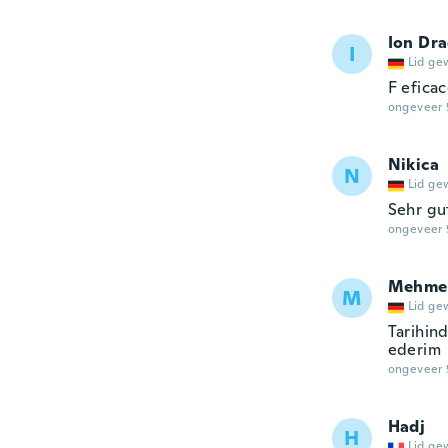
Ion Dr
I
Lid ge
F efica
ongeveer 
Nikica
N
Lid ge
Sehr gu
ongeveer 
Mehme
M
Lid ge
Tarihind
ederim
ongeveer 
Hadj
H
Lid ge