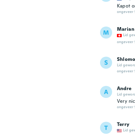
Kapot 
ongeveer 
Marian
M
Lid ge
ongeveer 
Shlom
S
Lid gewor
ongeveer 
Andre
A
Lid gewor
Very ni
ongeveer 
Terry
T
Lid ge