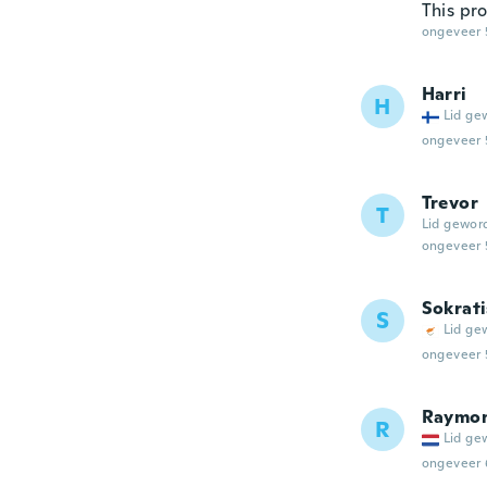
This pr
ongeveer 
Harri
H
Lid ge
ongeveer 
Trevor
T
Lid gewor
ongeveer 
Sokrati
S
Lid ge
ongeveer 
Raymo
R
Lid ge
ongeveer 