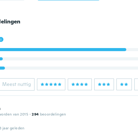
elingen
Meest nuttig
n
worden van 2015
·
294
beoordelingen
3 jaar geleden