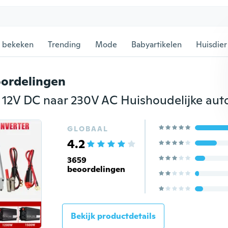
 bekeken
Trending
Mode
Babyartikelen
Huisdier
ordelingen
GLOBAAL
4.2
3659
beoordelingen
Bekijk productdetails