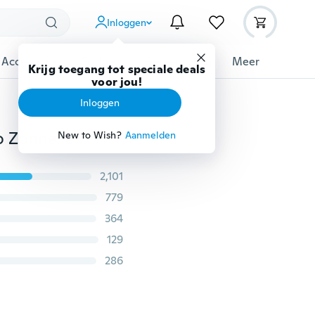
Inloggen
 Accessoires
Gadgets
Gereedschap
Meer
Krijg toegang tot speciale deals
voor jou!
Inloggen
300-1500W 12V DC naar 230V AC Huishoudelijke auto Zonne-energie-omvormer Gemodificeerde Sinusomvormer Adapter Golfvorm Nieuw.
New to Wish?
Aanmelden
2,101
779
364
129
286