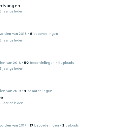
ontvangen
5 jaar geleden
worden van 2018
·
6
beoordelingen
5 jaar geleden
o
den van 2018
·
50
beoordelingen
·
1
uploads
5 jaar geleden
den van 2019
·
4
beoordelingen
ce
5 jaar geleden
worden van 2017
·
17
beoordelingen
·
2
uploads