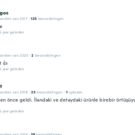
agos
worden van 2017
·
125
beoordelingen
ce
5 jaar geleden
worden van 2020
·
2
beoordelingen
t 👍
5 jaar geleden
t
worden van 2018
·
23
beoordelingen
·
1
uploads
en önce geldi. İlandaki ve detaydaki ürünle birebir örtüşüyo
5 jaar geleden
worden van 2016
·
19
beoordelingen