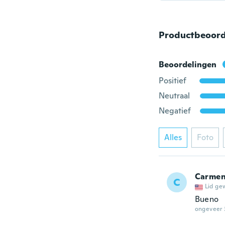
Productbeoord
Beoordelingen
Positief
Neutraal
Negatief
Alles
Foto
Carme
C
Lid ge
Bueno
ongeveer 