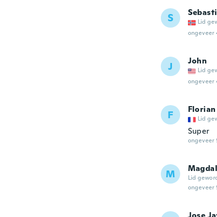
Sebast
S
Lid ge
ongeveer 
John
J
Lid ge
ongeveer 
Florian
F
Lid ge
Super
ongeveer 
Magdal
M
Lid gewor
ongeveer 
Jose Ja