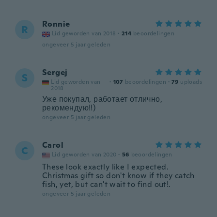
Ronnie
R
Lid geworden van 2018
·
214
beoordelingen
ongeveer 5 jaar geleden
Sergej
S
Lid geworden van
·
107
beoordelingen
·
79
uploads
2018
Уже покупал, работает отлично,
рекомендую!!)
ongeveer 5 jaar geleden
Carol
C
Lid geworden van 2020
·
56
beoordelingen
These look exactly like I expected.
Christmas gift so don't know if they catch
fish, yet, but can't wait to find out!.
ongeveer 5 jaar geleden