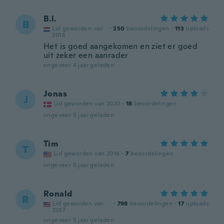
B.l.
B
Lid geworden van
·
250
beoordelingen
·
113
uploads
2016
Het is goed aangekomen en ziet er goed
uit zeker een aanrader
ongeveer 4 jaar geleden
Jonas
J
Lid geworden van 2020
·
18
beoordelingen
ongeveer 5 jaar geleden
Tim
T
Lid geworden van 2018
·
7
beoordelingen
ongeveer 5 jaar geleden
Ronald
R
Lid geworden van
·
798
beoordelingen
·
17
uploads
2017
ongeveer 5 jaar geleden