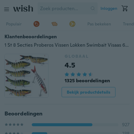
Inloggen
Populair
Pas bekeken
Trend
Klantenbeoordelingen
1 St 8 Secties Proberos Vissen Lokken Swimbait Visaas 6 # Hook Visgerei
GLOBAAL
4.5
1325 beoordelingen
Bekijk productdetails
Beoordelingen
927
238