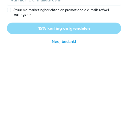
Lid geworden van 2021
·
89
beoordelingen
ongeveer 5 jaar geleden
Stuur me marketingberichten en promotionele e-mails (ofwel
kortingen!)
Elliott
E
15% korting ontgrendelen
Lid geworden van 2021
·
1
beoordelingen
ongeveer 5 jaar geleden
Nee, bedankt
Ryan
R
Lid geworden van 2017
·
43
beoordelingen
ongeveer 5 jaar geleden
Deshon
D
Lid geworden van 2019
·
17
beoordelingen
ongeveer 5 jaar geleden
Annette
A
Lid geworden van
·
163
beoordelingen
·
108
uploads
2019
ongeveer 5 jaar geleden