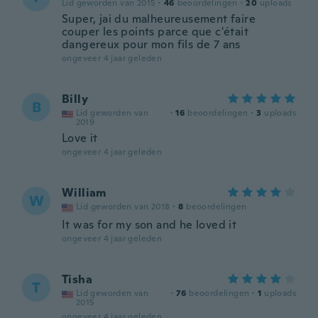
Lid geworden van 2015
·
46
beoordelingen
·
20
uploads
Super, jai du malheureusement faire
couper les points parce que c'était
dangereux pour mon fils de 7 ans
ongeveer 4 jaar geleden
Billy
B
Lid geworden van
·
16
beoordelingen
·
3
uploads
2019
Love it
ongeveer 4 jaar geleden
William
W
Lid geworden van 2018
·
8
beoordelingen
It was for my son and he loved it
ongeveer 4 jaar geleden
Tisha
T
Lid geworden van
·
76
beoordelingen
·
1
uploads
2015
ongeveer 4 jaar geleden