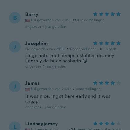
Barry
B
Lid geworden van 2019
·
129
beoordelingen
ongeveer 4 jaar geleden
Josephim
J
Lid geworden van 2018
·
10
beoordelingen
·
6
uploads
Llegó antes del tiempo establecido, muy
ligero y de buen acabado 😀
ongeveer 4 jaar geleden
James
J
Lid geworden van 2021
·
2
beoordelingen
It was nice, it got here early and it was
cheap.
ongeveer 5 jaar geleden
Lindsayjersey
L
Lid geworden van
·
29
beoordelingen
·
4
uploads