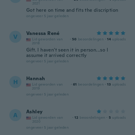
2021
Got here on time and fits the discription
ongeveer 5 jaar geleden
Vanessa René
V
Lid geworden van
·
50
beoordelingen
·
14
uploads
2018
Gift. I haven't seen it in person...so I
assume it arrived correctly
ongeveer 5 jaar geleden
Hannah
H
Lid geworden van
·
61
beoordelingen
·
13
uploads
2019
ongeveer 5 jaar geleden
Ashley
A
Lid geworden van
·
12
beoordelingen
·
5
uploads
2020
ongeveer 5 jaar geleden