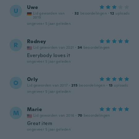
Uwe
U
Lid geworden van
·
32
beoordelingen
·
12
uploads
2019
ongeveer 5 jaar geleden
Rodney
R
Lid geworden van 2021
·
34
beoordelingen
Everybody loves it
ongeveer 5 jaar geleden
Orly
O
Lid geworden van 2017
·
215
beoordelingen
·
13
uploads
ongeveer 5 jaar geleden
Marie
M
Lid geworden van 2016
·
70
beoordelingen
Great item
ongeveer 5 jaar geleden