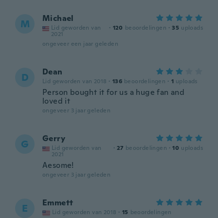
Michael
M
Lid geworden van
·
120
beoordelingen
·
35
uploads
2021
ongeveer een jaar geleden
Dean
D
Lid geworden van 2018
·
136
beoordelingen
·
1
uploads
Person bought it for us a huge fan and
loved it
ongeveer 3 jaar geleden
Gerry
G
Lid geworden van
·
27
beoordelingen
·
10
uploads
2021
Aesome!
ongeveer 3 jaar geleden
Emmett
E
Lid geworden van 2018
·
15
beoordelingen