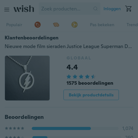
Inloggen
Populair
Pas bekeken
Trend
Klantenbeoordelingen
Nieuwe mode film sieraden Justice League Superman Dwyane ketting The Flash Barry Allen hanger ketting
GLOBAAL
4.4
1575 beoordelingen
Bekijk productdetails
Beoordelingen
1,074
260