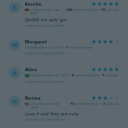
Kerstin
K
Lid geworden van
·
306
beoordelingen
·
15
uploads
2015
Gefällt mir sehr gut
ongeveer 6 jaar geleden
Margaret
M
Lid geworden van 2018
·
7
beoordelingen
ongeveer 6 jaar geleden
Aline
A
Lid geworden van 2019
·
9
beoordelingen
·
1
uploads
ongeveer 6 jaar geleden
Norma
N
Lid geworden van
·
13
beoordelingen
·
2
uploads
2018
Love it and they are cute
ongeveer 6 jaar geleden