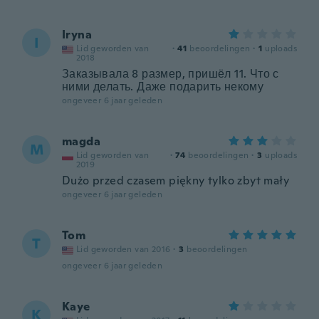
Iryna
I
Lid geworden van
·
41
beoordelingen
·
1
uploads
2018
Заказывала 8 размер, пришёл 11. Что с
ними делать. Даже подарить некому
ongeveer 6 jaar geleden
magda
M
Lid geworden van
·
74
beoordelingen
·
3
uploads
2019
Dużo przed czasem piękny tylko zbyt mały
ongeveer 6 jaar geleden
Tom
T
Lid geworden van 2016
·
3
beoordelingen
ongeveer 6 jaar geleden
Kaye
K