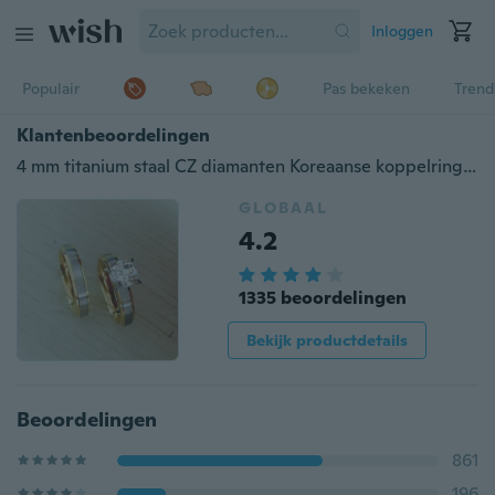
Inloggen
Populair
Pas bekeken
Trend
Klantenbeoordelingen
4 mm titanium staal CZ diamanten Koreaanse koppelringen voor mannen Dames Engagement Lovers
GLOBAAL
4.2
1335 beoordelingen
Bekijk productdetails
Beoordelingen
861
196