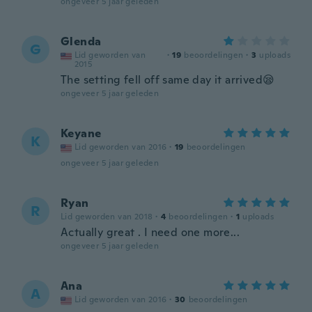
ongeveer 5 jaar geleden
Glenda
G
Lid geworden van
·
19
beoordelingen
·
3
uploads
2015
The setting fell off same day it arrived😪
ongeveer 5 jaar geleden
Keyane
K
Lid geworden van 2016
·
19
beoordelingen
ongeveer 5 jaar geleden
Ryan
R
Lid geworden van 2018
·
4
beoordelingen
·
1
uploads
Actually great . I need one more...
ongeveer 5 jaar geleden
Ana
A
Lid geworden van 2016
·
30
beoordelingen