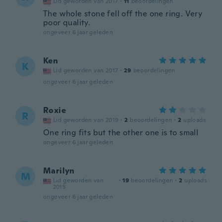
Lid geworden van 2017
·
11
beoordelingen
The whole stone fell off the one ring. Very
poor quality.
ongeveer 6 jaar geleden
Ken
K
Lid geworden van 2017
·
29
beoordelingen
ongeveer 6 jaar geleden
Roxie
R
Lid geworden van 2019
·
2
beoordelingen
·
2
uploads
One ring fits but the other one is to small
ongeveer 6 jaar geleden
Marilyn
M
Lid geworden van
·
19
beoordelingen
·
2
uploads
2015
ongeveer 6 jaar geleden