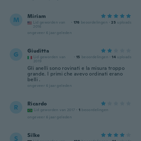
Miriam
M
Lid geworden van
·
176
beoordelingen
·
25
uploads
2016
ongeveer 6 jaar geleden
Giuditta
G
Lid geworden van
·
15
beoordelingen
·
14
uploads
2019
Gli anelli sono rovinati e la misura troppo
grande. I primi che avevo ordinati erano
belli .
ongeveer 6 jaar geleden
Ricardo
R
Lid geworden van 2017
·
1
beoordelingen
ongeveer 6 jaar geleden
Silke
S