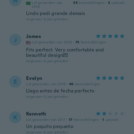
N
Lid geworden van
·
55
beoordelingen
·
3
uploads
2016
Lindo pedi grande demais
ongeveer 6 jaar geleden
James
J
Lid geworden van 2020
·
73
beoordelingen
Fits perfect. Very comfortable and
beautiful design💌
ongeveer 6 jaar geleden
Evelyn
E
Lid geworden van 2018
·
40
beoordelingen
Llego antes de fecha perfecto
ongeveer 6 jaar geleden
Kenneth
K
Lid geworden van 2017
·
17
beoordelingen
·
1
uploads
Un poquito pequeño
ongeveer 6 jaar geleden