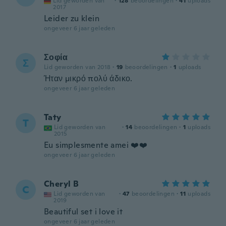
Lid geworden van
·
128
beoordelingen
·
41
uploads
2017
Leider zu klein
ongeveer 6 jaar geleden
Σοφία
Σ
Lid geworden van 2018
·
19
beoordelingen
·
1
uploads
Ήταν μικρό πολύ άδικο.
ongeveer 6 jaar geleden
Taty
T
Lid geworden van
·
14
beoordelingen
·
1
uploads
2015
Eu simplesmente amei ❤️❤️
ongeveer 6 jaar geleden
Cheryl B
C
Lid geworden van
·
47
beoordelingen
·
11
uploads
2019
Beautiful set i love it
ongeveer 6 jaar geleden