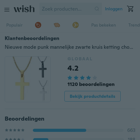
Inloggen
Populair
Pas bekeken
Trend
Klantenbeoordelingen
Nieuwe mode punk mannelijke zwarte kruis ketting choker hanger ketting zilver goud zwart roestvrij staal jesus kruis kettingen hangers buitensporten geluk sieraden voor vrouwen en coole mannen accessoires Birthda
GLOBAAL
4.2
1120 beoordelingen
Bekijk productdetails
Beoordelingen
663
188