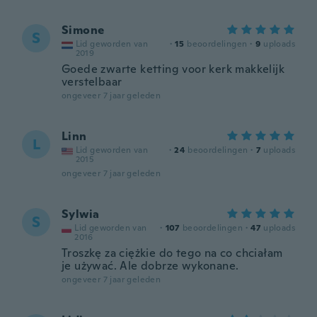
Simone
S
Lid geworden van
·
15
beoordelingen
·
9
uploads
2019
Goede zwarte ketting voor kerk makkelijk
verstelbaar
ongeveer 7 jaar geleden
Linn
L
Lid geworden van
·
24
beoordelingen
·
7
uploads
2015
ongeveer 7 jaar geleden
Sylwia
S
Lid geworden van
·
107
beoordelingen
·
47
uploads
2016
Troszkę za ciężkie do tego na co chciałam
je używać. Ale dobrze wykonane.
ongeveer 7 jaar geleden