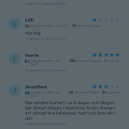
ongeveer 6 jaar geleden
Lilli
L
Lid geworden van 2015
·
10
beoordelingen
too big
ongeveer 6 jaar geleden
laurie
L
Lid geworden van
·
132
beoordelingen
·
1
uploads
2017
ongeveer 6 jaar geleden
Jonathan
J
Lid geworden van
·
32
beoordelingen
·
21
uploads
2017
Har använt korset i ca 4 dagar och färgen
har börjat släppa i kanterna tyvärr Annars
ett riktigt bra halsband, tunt och bra vikt i
det
ongeveer 6 jaar geleden