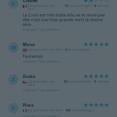
Claude
C
Lid geworden van
·
11
beoordelingen
·
3
uploads
2017
La Croix est très belle elle ne te renie pas
elle n'est pas trop grande mets la chaîne
zéro
ongeveer 7 jaar geleden
Mona
M
Lid geworden van 2017
·
3
beoordelingen
Fantastisk
ongeveer 7 jaar geleden
Zuzka
Z
Lid geworden van
·
52
beoordelingen
·
5
uploads
2016
ongeveer 7 jaar geleden
Piera
P
Lid geworden van 2016
·
125
beoordelingen
ongeveer 7 jaar geleden