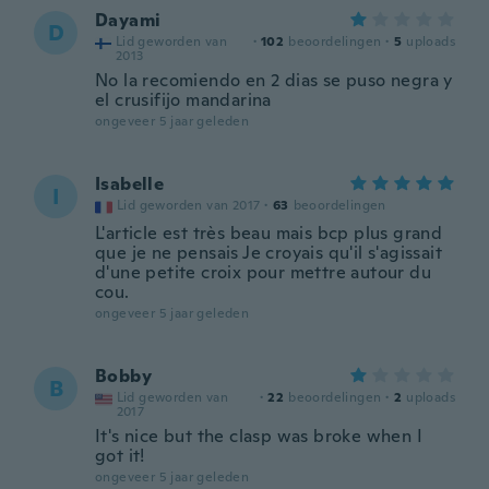
Dayami
D
Lid geworden van
·
102
beoordelingen
·
5
uploads
2013
No la recomiendo en 2 dias se puso negra y
el crusifijo mandarina
ongeveer 5 jaar geleden
Isabelle
I
Lid geworden van 2017
·
63
beoordelingen
L'article est très beau mais bcp plus grand
que je ne pensais Je croyais qu'il s'agissait
d'une petite croix pour mettre autour du
cou.
ongeveer 5 jaar geleden
Bobby
B
Lid geworden van
·
22
beoordelingen
·
2
uploads
2017
It's nice but the clasp was broke when I
got it!
ongeveer 5 jaar geleden