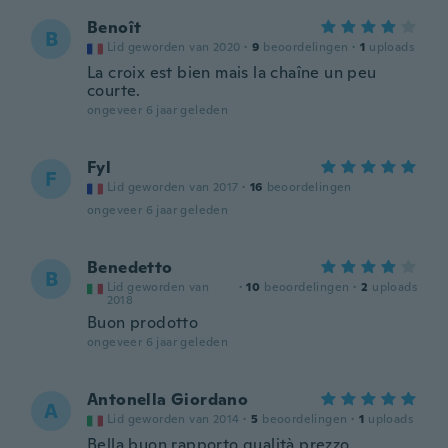
Benoît
B
Lid geworden van 2020
·
9
beoordelingen
·
1
uploads
La croix est bien mais la chaîne un peu
courte.
ongeveer 6 jaar geleden
Fyl
F
Lid geworden van 2017
·
16
beoordelingen
ongeveer 6 jaar geleden
Benedetto
B
Lid geworden van
·
10
beoordelingen
·
2
uploads
2018
Buon prodotto
ongeveer 6 jaar geleden
Antonella Giordano
A
Lid geworden van 2014
·
5
beoordelingen
·
1
uploads
Bella buon rapporto qualità prezzo