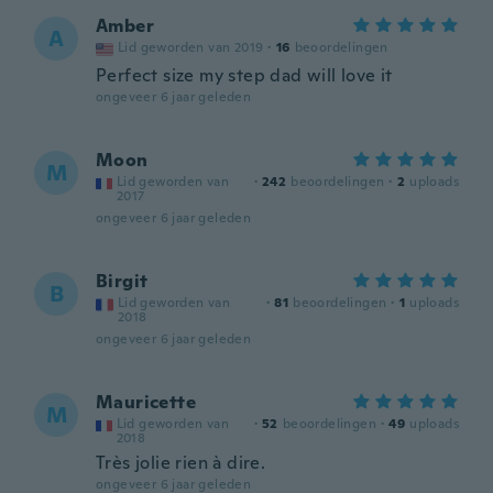
Amber
A
Lid geworden van 2019
·
16
beoordelingen
Perfect size my step dad will love it
ongeveer 6 jaar geleden
Moon
M
Lid geworden van
·
242
beoordelingen
·
2
uploads
2017
ongeveer 6 jaar geleden
Birgit
B
Lid geworden van
·
81
beoordelingen
·
1
uploads
2018
ongeveer 6 jaar geleden
Mauricette
M
Lid geworden van
·
52
beoordelingen
·
49
uploads
2018
Très jolie rien à dire.
ongeveer 6 jaar geleden