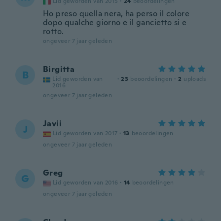
Lid geworden van 2015
·
24
beoordelingen
Ho preso quella nera, ha perso il colore
dopo qualche giorno e il gancietto si e
rotto.
ongeveer 7 jaar geleden
Birgitta
B
Lid geworden van
·
23
beoordelingen
·
2
uploads
2016
ongeveer 7 jaar geleden
Javii
J
Lid geworden van 2017
·
13
beoordelingen
ongeveer 7 jaar geleden
Greg
G
Lid geworden van 2016
·
14
beoordelingen
ongeveer 7 jaar geleden