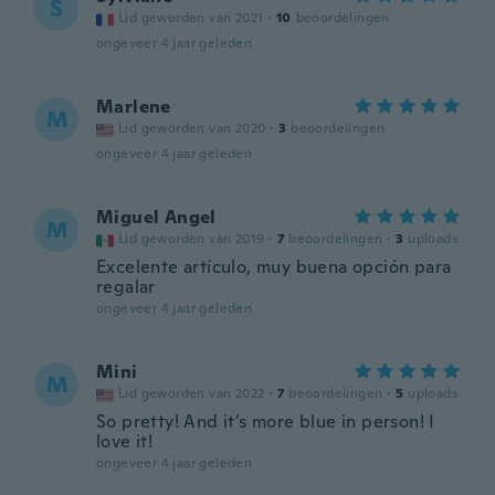
S
Lid geworden van 2021
·
10
beoordelingen
ongeveer 4 jaar geleden
Marlene
M
Lid geworden van 2020
·
3
beoordelingen
ongeveer 4 jaar geleden
Miguel Angel
M
Lid geworden van 2019
·
7
beoordelingen
·
3
uploads
Excelente artículo, muy buena opción para
regalar
ongeveer 4 jaar geleden
Mini
M
Lid geworden van 2022
·
7
beoordelingen
·
5
uploads
So pretty! And it’s more blue in person! I
love it!
ongeveer 4 jaar geleden