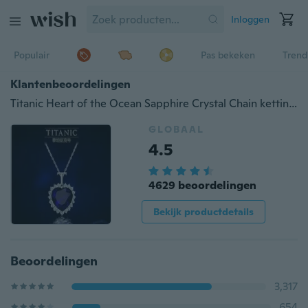
Inloggen
Populair
Pas bekeken
Trend
Klantenbeoordelingen
Titanic Heart of the Ocean Sapphire Crystal Chain ketting hanger plaat sieraden
GLOBAAL
4.5
4629 beoordelingen
Bekijk productdetails
Beoordelingen
3,317
654