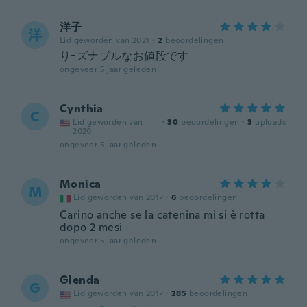
洋子
洋
Lid geworden van 2021
·
2
beoordelingen
りｰズナブルなお値段です
ongeveer 5 jaar geleden
Cynthia
C
Lid geworden van
·
30
beoordelingen
·
3
uploads
2020
ongeveer 5 jaar geleden
Monica
M
Lid geworden van 2017
·
6
beoordelingen
Carino anche se la catenina mi si è rotta
dopo 2 mesi
ongeveer 5 jaar geleden
Glenda
G
Lid geworden van 2017
·
285
beoordelingen