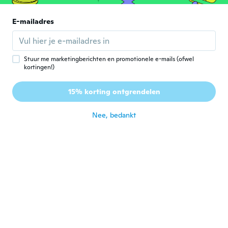
Luz P
L
Lid geworden van 2018
·
2
beoordelingen
E-mailadres
la calidad del material no es muy buena.
ongeveer 5 jaar geleden
Stuur me marketingberichten en promotionele e-mails (ofwel
kortingen!)
Ruben
R
Lid geworden van 2018
·
5
beoordelingen
15% korting ontgrendelen
No recibí nada
ongeveer 5 jaar geleden
Nee, bedankt
Karen
K
Lid geworden van
·
177
beoordelingen
·
9
uploads
2018
ongeveer 5 jaar geleden
Jade
J
Lid geworden van
·
45
beoordelingen
·
7
uploads
2018
ongeveer 5 jaar geleden