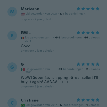
Marieann
M
Lid geworden van 2021
·
174
beoordelingen
ongeveer 2 jaar geleden
EMIL
E
Lid geworden van
·
448
beoordelingen
·
46
uploads
2018
Good.
ongeveer 2 jaar geleden
G
G
Lid geworden van
·
63
beoordelingen
·
2
uploads
2021
WoW! Super fast shipping! Great seller! I'll
buy it again! AAAAA +++++
ongeveer 3 jaar geleden
Cristiane
C
Lid geworden van 2017
·
17
beoordelingen
·
1
uploads