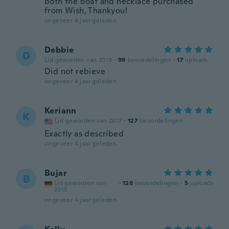
both the boat and necklace purchased
from Wish, Thankyou!
ongeveer 4 jaar geleden
Debbie
D
Lid geworden van 2019
·
99
beoordelingen
·
17
uploads
Did not rebieve
ongeveer 4 jaar geleden
Keriann
K
Lid geworden van 2017
·
127
beoordelingen
Exactly as described
ongeveer 4 jaar geleden
Bujar
B
Lid geworden van
·
128
beoordelingen
·
5
uploads
2018
ongeveer 4 jaar geleden