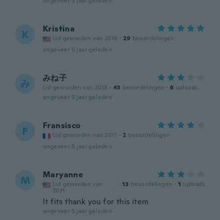
ongeveer 5 jaar geleden
Kristina
K
Lid geworden van 2016
·
29
beoordelingen
ongeveer 5 jaar geleden
みね子
み
Lid geworden van 2018
·
43
beoordelingen
·
6
uploads
ongeveer 5 jaar geleden
Fransisco
F
Lid geworden van 2017
·
2
beoordelingen
ongeveer 5 jaar geleden
Maryanne
M
Lid geworden van
·
13
beoordelingen
·
1
uploads
2021
It fits thank you for this item
ongeveer 5 jaar geleden