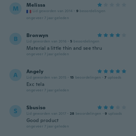
Melissa
M
Lid geworden van 2014
·
9
beoordelingen
ongeveer 7 jaar geleden
Bronwyn
B
Lid geworden van 2016
·
5
beoordelingen
Material a little thin and see thru
ongeveer 7 jaar geleden
Angely
A
Lid geworden van 2015
·
15
beoordelingen
·
7
uploads
Exc tela
ongeveer 7 jaar geleden
Sbusiso
S
Lid geworden van 2017
·
28
beoordelingen
·
9
uploads
Good product
ongeveer 7 jaar geleden