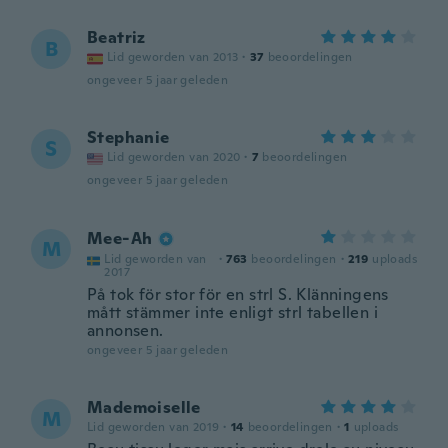
Beatriz
B
Lid geworden van 2013
·
37
beoordelingen
ongeveer 5 jaar geleden
Stephanie
S
Lid geworden van 2020
·
7
beoordelingen
ongeveer 5 jaar geleden
Mee-Ah
M
Lid geworden van
·
763
beoordelingen
·
219
uploads
2017
På tok för stor för en strl S. Klänningens
mått stämmer inte enligt strl tabellen i
annonsen.
ongeveer 5 jaar geleden
Mademoiselle
M
Lid geworden van 2019
·
14
beoordelingen
·
1
uploads