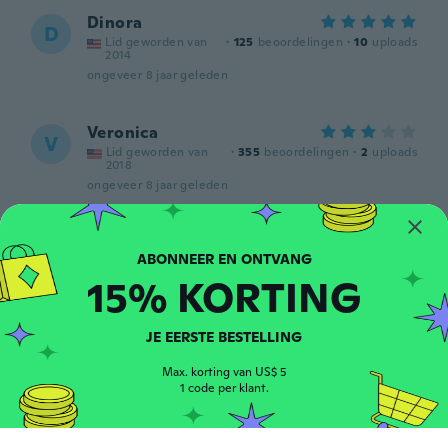
Dinora
D
Lid geworden van
·
125
beoordelingen
·
10
uploads
2014
ongeveer 8 jaar geleden
Veronica
V
Lid geworden van
·
355
beoordelingen
·
2
uploads
2018
ongeveer 8 jaar geleden
Jorge
J
Lid geworden van
·
18
beoordelingen
·
1
uploads
2015
15% KORTING
ongeveer 8 jaar geleden
JE EERSTE BESTELLING
Lluis
L
Lid geworden van
Max. korting van US$ 5
·
34
beoordelingen
·
1
uploads
2017
1 code per klant.
Puesto que de maravilla.
ongeveer 8 jaar geleden