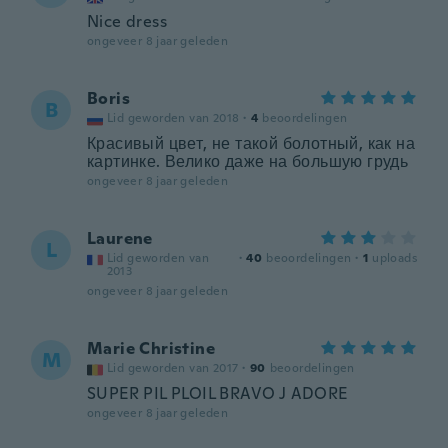
Nice dress
ongeveer 8 jaar geleden
Boris
B
Lid geworden van 2018
·
4
beoordelingen
Красивый цвет, не такой болотный, как на
картинке. Велико даже на большую грудь
ongeveer 8 jaar geleden
Laurene
L
Lid geworden van
·
40
beoordelingen
·
1
uploads
2013
ongeveer 8 jaar geleden
Marie Christine
M
Lid geworden van 2017
·
90
beoordelingen
SUPER PIL PLOIL BRAVO J ADORE
ongeveer 8 jaar geleden