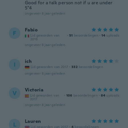
Good for a talk person not if u are under
5"4
ongeveer 8 jaar geleden
Fabio
F
Lid geworden van
·
51
beoordelingen
·
14
uploads
2018
ongeveer 8 jaar geleden
ich
I
Lid geworden van 2017
·
332
beoordelingen
ongeveer 8 jaar geleden
Victoria
V
Lid geworden van
·
106
beoordelingen
·
84
uploads
2017
ongeveer 8 jaar geleden
Lauren
L
Lid geworden van 2017
·
4
beoordelingen