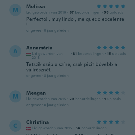
Melissa
M
Lid geworden van 2016
·
87
beoordelingen
·
38
uploads
Perfecto! , muy lindo , me quedo excelente
!
ongeveer 8 jaar geleden
Annamária
A
Lid geworden van
·
31
beoordelingen
·
15
uploads
2018
Tetszik szép a színe, csak picit bővebb a
vállrésznél.
ongeveer 8 jaar geleden
Meagan
M
Lid geworden van 2015
·
29
beoordelingen
·
1
uploads
ongeveer 8 jaar geleden
Christina
C
Lid geworden van 2015
·
54
beoordelingen