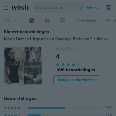
Inloggen
Populair
Pas bekeken
Trend
Klantenbeoordelingen
Mode Dames Uitgesneden Bandage Bodycon Slanke korte mouw Avondfeest Cocktail Potlood Mini Jurk
GLOBAAL
4
1016 beoordelingen
Bekijk productdetails
Beoordelingen
513
186