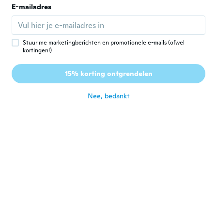
E-mailadres
Csilla
C
Lid geworden van 2017
·
9
beoordelingen
ongeveer 8 jaar geleden
Stuur me marketingberichten en promotionele e-mails (ofwel
kortingen!)
Lachell
L
15% korting ontgrendelen
Lid geworden van 2017
·
9
beoordelingen
ongeveer 8 jaar geleden
Nee, bedankt
Lucie
L
Lid geworden van 2017
·
75
beoordelingen
ongeveer 8 jaar geleden
alba
A
Lid geworden van
·
18
beoordelingen
·
3
uploads
2016
Gostei do produto, 😊
ongeveer 8 jaar geleden