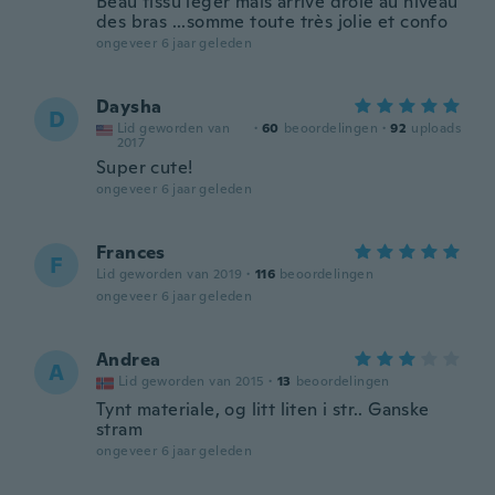
Beau tissu leger mais arrive drole au niveau
des bras ...somme toute très jolie et confo
ongeveer 6 jaar geleden
Daysha
D
Lid geworden van
·
60
beoordelingen
·
92
uploads
2017
Super cute!
ongeveer 6 jaar geleden
Frances
F
Lid geworden van 2019
·
116
beoordelingen
ongeveer 6 jaar geleden
Andrea
A
Lid geworden van 2015
·
13
beoordelingen
Tynt materiale, og litt liten i str.. Ganske
stram
ongeveer 6 jaar geleden