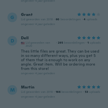
ongeveer 4 jaar geleden
Grant
G
Lid geworden van 2018
·
60
beoordelingen
·
4
uploads
ongeveer 4 jaar geleden
Dell
D
Lid geworden van
·
295
beoordelingen
·
1
uploads
2020
Thes little files are great. They can be used
in so many different ways, plus you get 5
of them that is enough to work on any
angle. Great item. Will be ordering more
from this store!
ongeveer 4 jaar geleden
Martin
M
Lid geworden van 2018
·
166
beoordelingen
·
53
uploads
ongeveer 4 jaar geleden