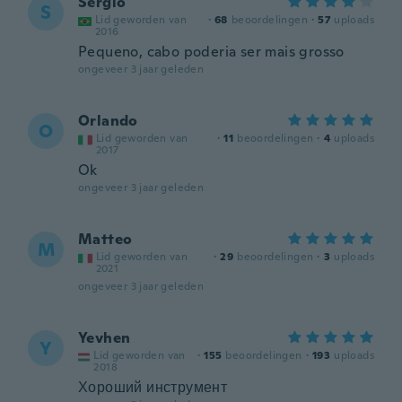
Sergio
S
Lid geworden van
·
68
beoordelingen
·
57
uploads
2016
Pequeno, cabo poderia ser mais grosso
ongeveer 3 jaar geleden
Orlando
O
Lid geworden van
·
11
beoordelingen
·
4
uploads
2017
Ok
ongeveer 3 jaar geleden
Matteo
M
Lid geworden van
·
29
beoordelingen
·
3
uploads
2021
ongeveer 3 jaar geleden
Yevhen
Y
Lid geworden van
·
155
beoordelingen
·
193
uploads
2018
Хороший инструмент