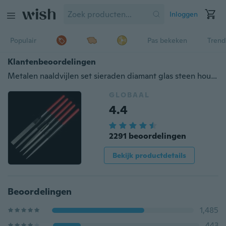
Inloggen
Populair
Pas bekeken
Trend
Klantenbeoordelingen
Metalen naaldvijlen set sieraden diamant glas steen houtsnijwerk ambachtelijke tool 5st
GLOBAAL
4.4
2291 beoordelingen
Bekijk productdetails
Beoordelingen
1,485
443