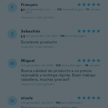
François
F
Lid geworden van
·
213
beoordelingen
·
11
uploads
2017
ongeveer 2 jaar geleden
Sebastián
S
Lid geworden van 2021
·
116
beoordelingen
Excelente producto
ongeveer 2 jaar geleden
Miguel
M
Lid geworden van 2018
·
210
beoordelingen
·
16
uploads
Buena calidad de producto a un precio
razonable y entrega rápida. Buen trabajo
caballero, muchas gracias!!
ongeveer 2 jaar geleden
nicole
N
Lid geworden van 2015
·
762
beoordelingen