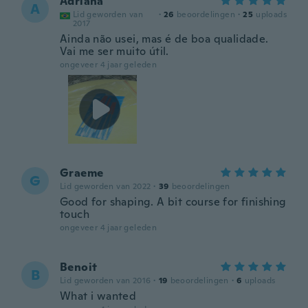
Adriana
A
Lid geworden van
·
26
beoordelingen
·
25
uploads
2017
Ainda não usei, mas é de boa qualidade.
Vai me ser muito útil.
ongeveer 4 jaar geleden
Graeme
G
Lid geworden van 2022
·
39
beoordelingen
Good for shaping. A bit course for finishing
touch
ongeveer 4 jaar geleden
Benoit
B
Lid geworden van 2016
·
19
beoordelingen
·
6
uploads
What i wanted