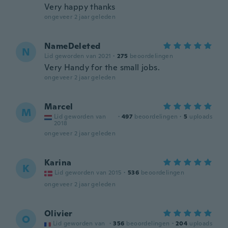
Very happy thanks
ongeveer 2 jaar geleden
NameDeleted
N
Lid geworden van 2021
·
275
beoordelingen
Very Handy for the small jobs.
ongeveer 2 jaar geleden
Marcel
M
Lid geworden van
·
497
beoordelingen
·
5
uploads
2018
ongeveer 2 jaar geleden
Karina
K
Lid geworden van 2015
·
536
beoordelingen
ongeveer 2 jaar geleden
Olivier
O
Lid geworden van
·
356
beoordelingen
·
204
uploads