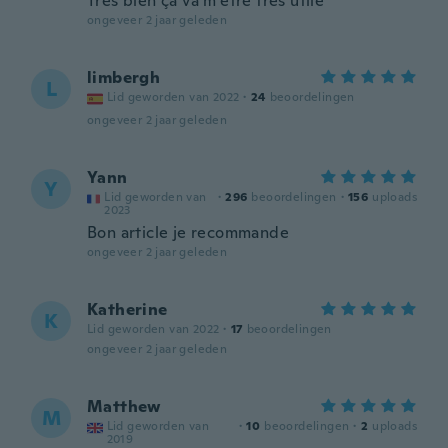
Très bien ça va m’être très utile
ongeveer 2 jaar geleden
limbergh
L
Lid geworden van 2022
·
24
beoordelingen
ongeveer 2 jaar geleden
Yann
Y
Lid geworden van
·
296
beoordelingen
·
156
uploads
2023
Bon article je recommande
ongeveer 2 jaar geleden
Katherine
K
Lid geworden van 2022
·
17
beoordelingen
ongeveer 2 jaar geleden
Matthew
M
Lid geworden van
·
10
beoordelingen
·
2
uploads
2019