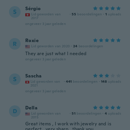
Sérgio
S
Lid geworden van
·
55
beoordelingen
·
1
uploads
2017
ongeveer 3 jaar geleden
Roxie
R
Lid geworden van 2020
·
24
beoordelingen
They are just what I needed
ongeveer 3 jaar geleden
Sascha
S
Lid geworden van
·
441
beoordelingen
·
148
uploads
2021
ongeveer 3 jaar geleden
Della
D
Lid geworden van
·
51
beoordelingen
·
4
uploads
2015
Great items , I work with jewelry and is
perfect , very sharp , thank you .