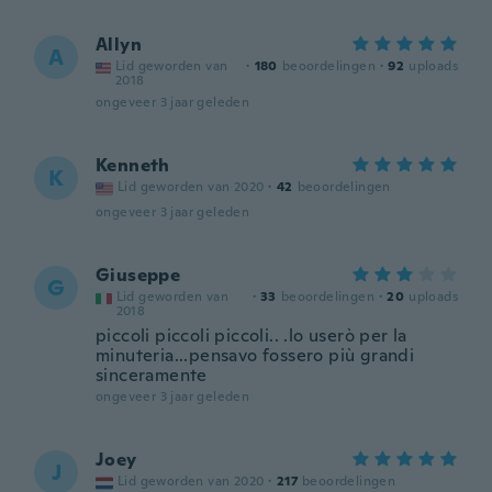
Allyn
A
Lid geworden van
·
180
beoordelingen
·
92
uploads
2018
ongeveer 3 jaar geleden
Kenneth
K
Lid geworden van 2020
·
42
beoordelingen
ongeveer 3 jaar geleden
Giuseppe
G
Lid geworden van
·
33
beoordelingen
·
20
uploads
2018
piccoli piccoli piccoli.. .lo userò per la
minuteria...pensavo fossero più grandi
sinceramente
ongeveer 3 jaar geleden
Joey
J
Lid geworden van 2020
·
217
beoordelingen