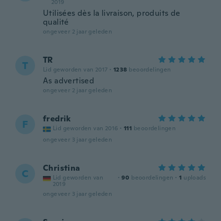
2019
Utilisées dès la livraison, produits de
qualité
ongeveer 2 jaar geleden
TR
T
Lid geworden van 2017
·
1238
beoordelingen
As advertised
ongeveer 2 jaar geleden
fredrik
F
Lid geworden van 2016
·
111
beoordelingen
ongeveer 3 jaar geleden
Christina
C
Lid geworden van
·
90
beoordelingen
·
1
uploads
2019
ongeveer 3 jaar geleden