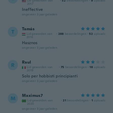
Lid geworden van
·
52
beoordelingen
·
9
uploads
2017
Ineffective
ongeveer 3 jaar geleden
Tamás
T
Lid geworden van
·
288
beoordelingen
·
52
uploads
2016
Hasznos
ongeveer 3 jaar geleden
Raul
R
Lid geworden van
·
75
beoordelingen
·
18
uploads
2019
Solo per hobbisti principianti
ongeveer 3 jaar geleden
Maximus7
M
Lid geworden van
·
21
beoordelingen
·
1
uploads
2020
ongeveer 3 jaar geleden