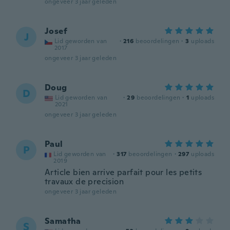
ongeveer 3 jaar geleden
Josef
J
Lid geworden van
·
216
beoordelingen
·
3
uploads
2017
ongeveer 3 jaar geleden
Doug
D
Lid geworden van
·
29
beoordelingen
·
1
uploads
2021
ongeveer 3 jaar geleden
Paul
P
Lid geworden van
·
317
beoordelingen
·
297
uploads
2019
Article bien arrive parfait pour les petits
travaux de precision
ongeveer 3 jaar geleden
Samatha
S