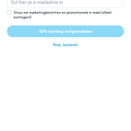
ongeveer 4 jaar geleden
Stuur me marketingberichten en promotionele e-mails (ofwel
kortingen!)
Tex T.
T
Lid geworden van 2021
·
4
beoordelingen
15% korting ontgrendelen
Some of the best files I have ever used
ongeveer 4 jaar geleden
Nee, bedankt
Karel
K
Lid geworden van
·
96
beoordelingen
·
1
uploads
2015
ongeveer 4 jaar geleden
Rudy
R
Lid geworden van
·
148
beoordelingen
·
1
uploads
2017
ongeveer 4 jaar geleden
Tina
T
Lid geworden van 2021
·
52
beoordelingen