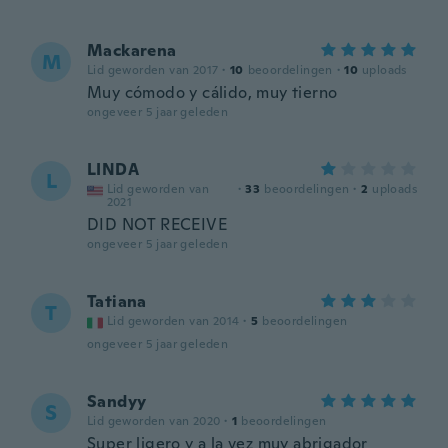
Mackarena
M
Lid geworden van 2017
·
10
beoordelingen
·
10
uploads
Muy cómodo y cálido, muy tierno
ongeveer 5 jaar geleden
LINDA
L
Lid geworden van
·
33
beoordelingen
·
2
uploads
2021
DID NOT RECEIVE
ongeveer 5 jaar geleden
Tatiana
T
Lid geworden van 2014
·
5
beoordelingen
ongeveer 5 jaar geleden
Sandyy
S
Lid geworden van 2020
·
1
beoordelingen
Super ligero y a la vez muy abrigador