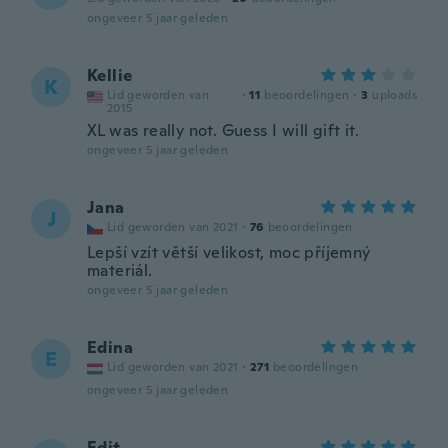
ongeveer 5 jaar geleden
Kellie
K
Lid geworden van
·
11
beoordelingen
·
3
uploads
2015
XL was really not. Guess I will gift it.
ongeveer 5 jaar geleden
Jana
J
Lid geworden van 2021
·
76
beoordelingen
Lepší vzít větší velikost, moc příjemný
materiál.
ongeveer 5 jaar geleden
Edina
E
Lid geworden van 2021
·
271
beoordelingen
ongeveer 5 jaar geleden
Edit