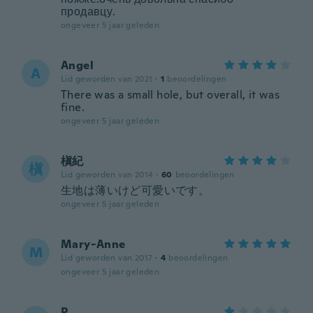
продавцу.
ongeveer 5 jaar geleden
Angel
A
Lid geworden van 2021
·
1
beoordelingen
There was a small hole, but overall, it was
fine.
ongeveer 5 jaar geleden
槇紀
槇
Lid geworden van 2014
·
60
beoordelingen
生地は薄いけど可愛いです。
ongeveer 5 jaar geleden
Mary-Anne
M
Lid geworden van 2017
·
4
beoordelingen
ongeveer 5 jaar geleden
P