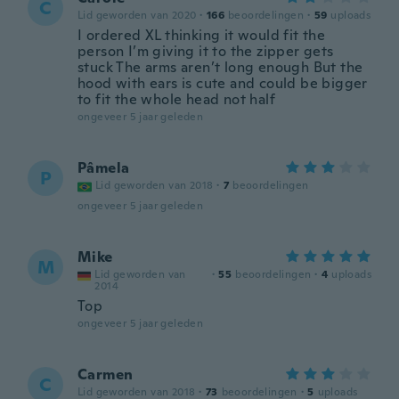
C
Lid geworden van 2020
·
166
beoordelingen
·
59
uploads
I ordered XL thinking it would fit the
person I’m giving it to the zipper gets
stuck The arms aren’t long enough But the
hood with ears is cute and could be bigger
to fit the whole head not half
ongeveer 5 jaar geleden
Pâmela
P
Lid geworden van 2018
·
7
beoordelingen
ongeveer 5 jaar geleden
Mike
M
Lid geworden van
·
55
beoordelingen
·
4
uploads
2014
Top
ongeveer 5 jaar geleden
Carmen
C
Lid geworden van 2018
·
73
beoordelingen
·
5
uploads