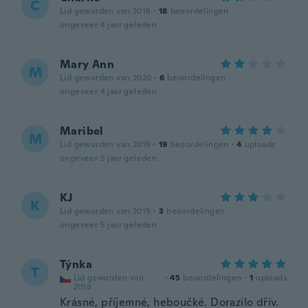
C
Lid geworden van 2018
·
18
beoordelingen
ongeveer 4 jaar geleden
Mary Ann
M
Lid geworden van 2020
·
6
beoordelingen
ongeveer 4 jaar geleden
Maribel
M
Lid geworden van 2019
·
19
beoordelingen
·
4
uploads
ongeveer 5 jaar geleden
KJ
K
Lid geworden van 2019
·
3
beoordelingen
ongeveer 5 jaar geleden
Týnka
T
Lid geworden van
·
45
beoordelingen
·
1
uploads
2018
Krásné, příjemné, heboučké. Dorazilo dřív.