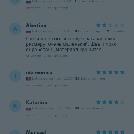
Lid geworden van 2021
·
1
beoordelingen
ongeveer 5 jaar geleden
Alevtina
A
Lid geworden van 2017
·
8
beoordelingen
·
2
uploads
Сильно не соответствует заказанному
размеру, очень маленький. Швы плохо
обработаны,материал крошится
ongeveer 5 jaar geleden
ida monica
I
Lid geworden van 2020
·
25
beoordelingen
ongeveer 5 jaar geleden
Katarina
K
Lid geworden van 2017
·
53
beoordelingen
ongeveer 5 jaar geleden
Menczel