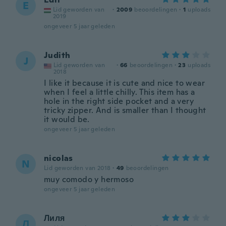
E
Lid geworden van
·
2009
beoordelingen
·
1
uploads
2019
ongeveer 5 jaar geleden
Judith
J
Lid geworden van
·
66
beoordelingen
·
23
uploads
2018
I like it because it is cute and nice to wear
when I feel a little chilly. This item has a
hole in the right side pocket and a very
tricky zipper. And is smaller than I thought
it would be.
ongeveer 5 jaar geleden
nicolas
N
Lid geworden van 2018
·
49
beoordelingen
muy comodo y hermoso
ongeveer 5 jaar geleden
Лиля
Л