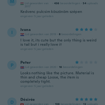
M
Lid geworden van
·
436
beoordelingen
·
54
uploads
2017
Kedvenc pulcsim köszönöm szépen
ongeveer 5 jaar geleden
Ivana
I
Lid geworden van 2019
·
8
beoordelingen
I love it, its cute but the only thing is weird
is tail but i really love it
ongeveer 5 jaar geleden
Peter
P
Lid geworden van 2020
·
16
beoordelingen
Looks nothing like the picture. Material is
thin and cheap Loose, the item is
completely tight.
ongeveer 5 jaar geleden
Désirée
D
Lid geworden van
·
138
beoordelingen
·
12
uploads