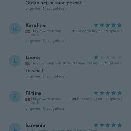
Ouška nejsou moc poznat.
ongeveer 5 jaar geleden
Karoline
K
Lid geworden van
·
23
beoordelingen
·
1
uploads
2015
ongeveer 5 jaar geleden
Leona
L
Lid geworden van 2016
·
3
beoordelingen
·
1
uploads
To small
ongeveer 5 jaar geleden
Fátima
F
Lid geworden van
·
94
beoordelingen
·
4
uploads
2018
ongeveer 5 jaar geleden
luzvenia
L