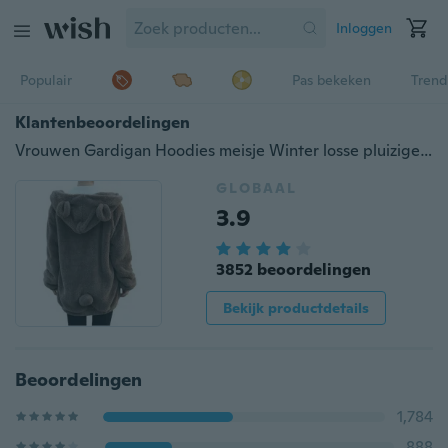
Inloggen
Populair
Pas bekeken
Trend
Klantenbeoordelingen
Vrouwen Gardigan Hoodies meisje Winter losse pluizige Bear Hoodie met oor
GLOBAAL
3.9
3852 beoordelingen
Bekijk productdetails
Beoordelingen
1,784
888