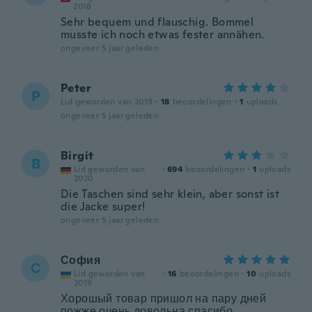
2018
Sehr bequem und flauschig. Bommel
musste ich noch etwas fester annähen.
ongeveer 5 jaar geleden
Peter
P
Lid geworden van 2019
·
18
beoordelingen
·
1
uploads
ongeveer 5 jaar geleden
Birgit
B
Lid geworden van
·
694
beoordelingen
·
1
uploads
2020
Die Taschen sind sehr klein, aber sonst ist
die Jacke super!
ongeveer 5 jaar geleden
София
С
Lid geworden van
·
16
beoordelingen
·
10
uploads
2019
Хорошый товар пришол на пару дней
пожже.очень довольна спасибо