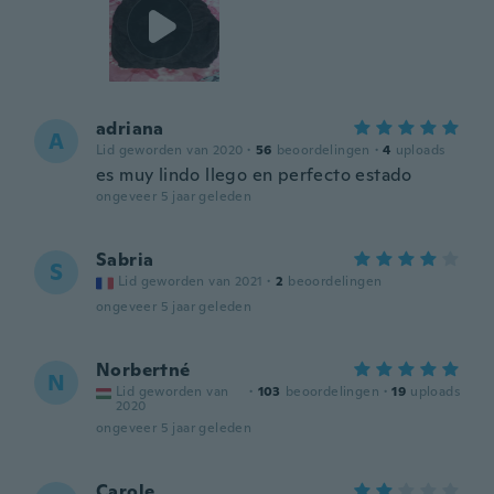
adriana
A
Lid geworden van 2020
·
56
beoordelingen
·
4
uploads
es muy lindo llego en perfecto estado
ongeveer 5 jaar geleden
Sabria
S
Lid geworden van 2021
·
2
beoordelingen
ongeveer 5 jaar geleden
Norbertné
N
Lid geworden van
·
103
beoordelingen
·
19
uploads
2020
ongeveer 5 jaar geleden
Carole