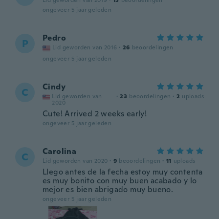
Lid geworden van 2019
·
13
beoordelingen
ongeveer 5 jaar geleden
Pedro
P
Lid geworden van 2016
·
26
beoordelingen
ongeveer 5 jaar geleden
Cindy
C
Lid geworden van
·
23
beoordelingen
·
2
uploads
2020
Cute! Arrived 2 weeks early!
ongeveer 5 jaar geleden
Carolina
C
Lid geworden van 2020
·
9
beoordelingen
·
11
uploads
Llego antes de la fecha estoy muy contenta
es muy bonito con muy buen acabado y lo
mejor es bien abrigado muy bueno.
ongeveer 5 jaar geleden