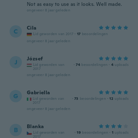
Not as easy to use as it looks. Well made.
ongeveer 8 jaar geleden
Cila
C
Lid geworden van 2017
·
17
beoordelingen
ongeveer 8 jaar geleden
József
J
Lid geworden van
·
74
beoordelingen
·
4
uploads
2017
ongeveer 8 jaar geleden
Gabriella
G
Lid geworden van
·
73
beoordelingen
·
12
uploads
2017
ongeveer 8 jaar geleden
Blanka
B
Lid geworden van
·
19
beoordelingen
·
1
uploads
2017