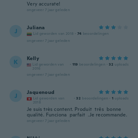
Very accurate!
ongeveer 7 jaar geleden
Juliana
J
Lid geworden van 2018
·
74
beoordelingen
ongeveer 7 jaar geleden
Kelly
K
Lid geworden van
·
119
beoordelingen
·
32
uploads
2016
ongeveer 7 jaar geleden
Jaquenoud
J
Lid geworden van
·
32
beoordelingen
·
1
uploads
2018
Je suis très content. Produit três bonne
qualité. Funciona parfait .Je recommande.
ongeveer 7 jaar geleden