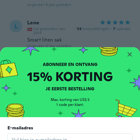
ongeveer 8 jaar geleden
Lene
L
Lid geworden van
·
58
beoordelingen
·
7
uploads
2014
Smart liten sak
ongeveer 8 jaar geleden
Adolfo
A
Lid geworden van
·
12
beoordelingen
·
1
uploads
15% KORTING
2017
ongeveer 8 jaar geleden
JE EERSTE BESTELLING
Sabrina
Max. korting van US$ 5
S
Lid geworden van
·
152
beoordelingen
·
19
uploads
1 code per klant.
2016
ongeveer 8 jaar geleden
E-mailadres
Martin
M
Lid geworden van 2018
·
41
beoordelingen