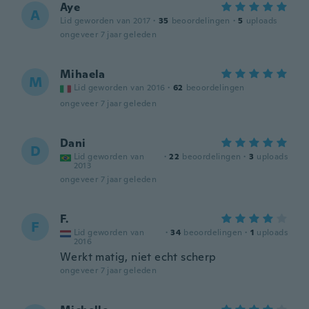
Aye
A
Lid geworden van 2017
·
35
beoordelingen
·
5
uploads
ongeveer 7 jaar geleden
Mihaela
M
Lid geworden van 2016
·
62
beoordelingen
ongeveer 7 jaar geleden
Dani
D
Lid geworden van
·
22
beoordelingen
·
3
uploads
2013
ongeveer 7 jaar geleden
F.
F
Lid geworden van
·
34
beoordelingen
·
1
uploads
2016
Werkt matig, niet echt scherp
ongeveer 7 jaar geleden