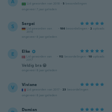
A
Lid geworden van 2018
·
5
beoordelingen
ongeveer 7 jaar geleden
Sergei
S
Lid geworden van
·
186
beoordelingen
·
2
uploads
2016
ongeveer 8 jaar geleden
Elke
E
Lid geworden van
·
112
beoordelingen
·
10
uploads
2017
Veldig bra 😁
ongeveer 8 jaar geleden
Viviane
V
Lid geworden van 2017
·
23
beoordelingen
ongeveer 8 jaar geleden
Damian