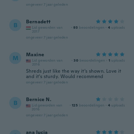
ongeveer 7 jaar geleden
Bernadett
B
Lid geworden van
·
93
beoordelingen
·
4
uploads
2017
ongeveer 7 jaar geleden
Maxine
M
Lid geworden van
·
30
beoordelingen
·
1
uploads
2016
Shreds just like the way it’s shown. Love it
and it’s sturdy. Would recommend
ongeveer 7 jaar geleden
Bernice N.
B
Lid geworden van
·
125
beoordelingen
·
4
uploads
2016
ongeveer 7 jaar geleden
ana lucia