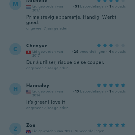
Michelle
M
Lid geworden van
·
51
beoordelingen
·
1
uploads
2017
Prima stevig apparaatje. Handig. Werkt
goed.
ongeveer 7 jaar geleden
Chenyue
C
Lid geworden van
·
29
beoordelingen
·
4
uploads
2017
Dur à utiliser, risque de se couper.
ongeveer 7 jaar geleden
Hannaley
H
Lid geworden van
·
15
beoordelingen
·
1
uploads
2014
It’s great I love it
ongeveer 7 jaar geleden
Zoe
Z
Lid geworden van 2013
·
9
beoordelingen