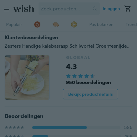
Inloggen
Populair
Pas bekeken
Trend
Klantenbeoordelingen
Zesters Handige kalebasrasp Schilwortel Groentesnijder Zesters Keukengadgets Roestvrij staal
GLOBAAL
4.3
950 beoordelingen
Bekijk productdetails
Beoordelingen
586
169