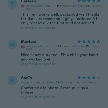
Carleen
C
Lid geworden van
·
144
beoordelingen
·
81
uploads
2018
This item works well, packaged well thanks
for that... recommend highly. I ordered 3 I
only received 2 the first 1did not arrived.
ongeveer 8 jaar geleden
Marissa
M
Lid geworden van
·
29
beoordelingen
·
15
uploads
2015
Nice heavy duty tool. Fit well in your hand
and worked well.
ongeveer 8 jaar geleden
Anaïs
A
Lid geworden van 2016
·
42
beoordelingen
·
1
uploads
Conforme à la photo. Reste plus qu'à
utiliser
ongeveer 8 jaar geleden