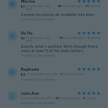
Marine
M
Lid geworden van
·
68
beoordelingen
·
31
uploads
2019
Comme les pièces de scrabble très bien
ongeveer 5 jaar geleden
De De
D
Lid geworden van
·
45
beoordelingen
·
1
uploads
2016
Exactly what I wanted. Wish though there
were at least 5 of the main letters.
ongeveer 5 jaar geleden
Raphaele
R
Lid geworden van 2015
·
3
beoordelingen
ongeveer 5 jaar geleden
Julie Ann
J
Lid geworden van 2017
·
28
beoordelingen
·
9
uploads
ongeveer 5 jaar geleden