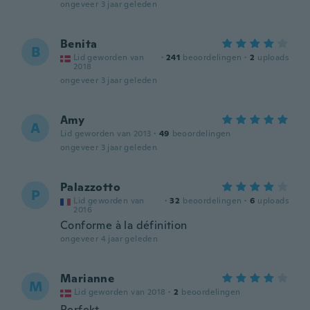
ongeveer 3 jaar geleden
Benita
B
Lid geworden van
·
241
beoordelingen
·
2
uploads
2018
ongeveer 3 jaar geleden
Amy
A
Lid geworden van 2013
·
49
beoordelingen
ongeveer 3 jaar geleden
Palazzotto
P
Lid geworden van
·
32
beoordelingen
·
6
uploads
2016
Conforme à la définition
ongeveer 4 jaar geleden
Marianne
M
Lid geworden van 2018
·
2
beoordelingen
Perfekt