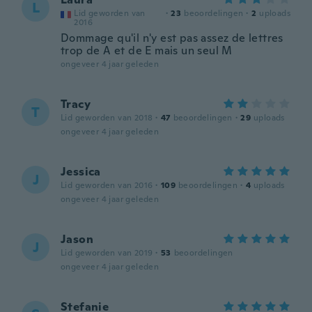
L
Lid geworden van
·
23
beoordelingen
·
2
uploads
2016
Dommage qu'il n'y est pas assez de lettres
trop de A et de E mais un seul M
ongeveer 4 jaar geleden
Tracy
T
Lid geworden van 2018
·
47
beoordelingen
·
29
uploads
ongeveer 4 jaar geleden
Jessica
J
Lid geworden van 2016
·
109
beoordelingen
·
4
uploads
ongeveer 4 jaar geleden
Jason
J
Lid geworden van 2019
·
53
beoordelingen
ongeveer 4 jaar geleden
Stefanie