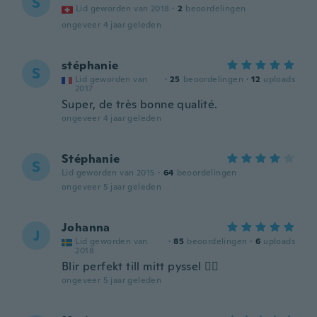
S
Lid geworden van 2018
·
2
beoordelingen
ongeveer 4 jaar geleden
stéphanie
S
Lid geworden van
·
25
beoordelingen
·
12
uploads
2017
Super, de très bonne qualité.
ongeveer 4 jaar geleden
Stéphanie
S
Lid geworden van 2015
·
64
beoordelingen
ongeveer 5 jaar geleden
Johanna
J
Lid geworden van
·
85
beoordelingen
·
6
uploads
2018
Blir perfekt till mitt pyssel 👌🏻
ongeveer 5 jaar geleden