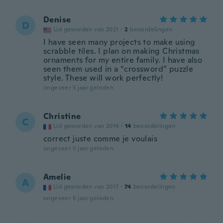
Denise
D
Lid geworden van 2021
·
2
beoordelingen
I have seen many projects to make using
scrabble tiles. I plan on making Christmas
ornaments for my entire family. I have also
seen them used in a “crossword” puzzle
style. These will work perfectly!
ongeveer 5 jaar geleden
Christine
C
Lid geworden van 2014
·
14
beoordelingen
correct juste comme je voulais
ongeveer 5 jaar geleden
Amelie
A
Lid geworden van 2017
·
74
beoordelingen
ongeveer 5 jaar geleden