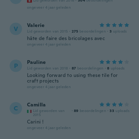
Lid geworden van 2016
·
304
beoordelingen
ongeveer 4 jaar geleden
Valerie
V
Lid geworden van 2015
·
275
beoordelingen
·
3
uploads
hâte de faire des bricolages avec
ongeveer 4 jaar geleden
Pauline
P
Lid geworden van 2018
·
87
beoordelingen
·
8
uploads
Looking forward to using these tile for
craft projects
ongeveer 4 jaar geleden
Camilla
C
Lid geworden van
·
89
beoordelingen
·
33
uploads
2015
Carini !
ongeveer 4 jaar geleden