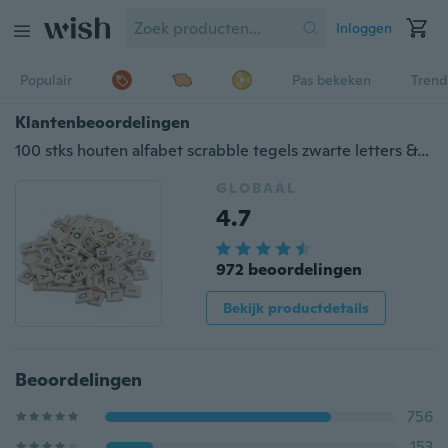
Inloggen
Populair
Pas bekeken
Trend
Klantenbeoordelingen
100 stks houten alfabet scrabble tegels zwarte letters & cijfers voor ambachten hout
GLOBAAL
4.7
972 beoordelingen
Bekijk productdetails
Beoordelingen
756
153