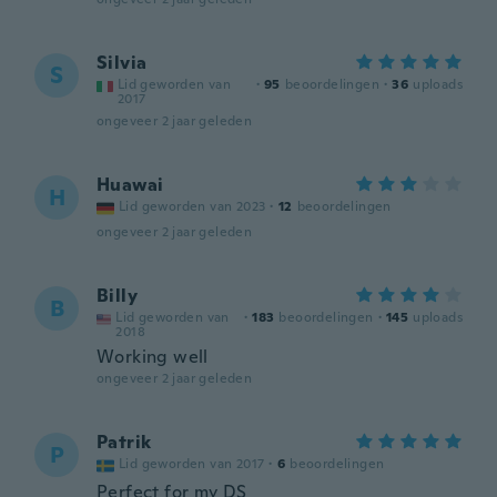
Silvia
S
Lid geworden van
·
95
beoordelingen
·
36
uploads
2017
ongeveer 2 jaar geleden
Huawai
H
Lid geworden van 2023
·
12
beoordelingen
ongeveer 2 jaar geleden
Billy
B
Lid geworden van
·
183
beoordelingen
·
145
uploads
2018
Working well
ongeveer 2 jaar geleden
Patrik
P
Lid geworden van 2017
·
6
beoordelingen
Perfect for my DS