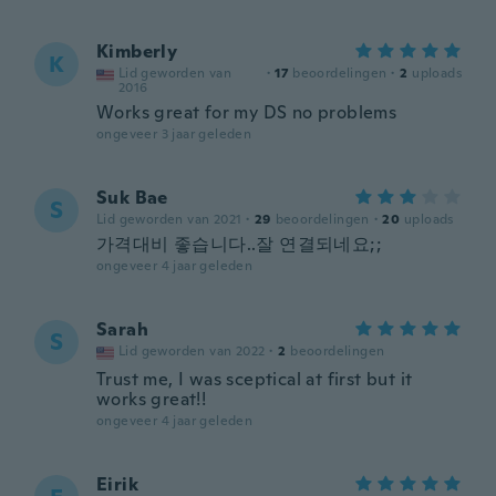
Kimberly
K
Lid geworden van
·
17
beoordelingen
·
2
uploads
2016
Works great for my DS no problems
ongeveer 3 jaar geleden
Suk Bae
S
Lid geworden van 2021
·
29
beoordelingen
·
20
uploads
가격대비 좋습니다..잘 연결되네요;;
ongeveer 4 jaar geleden
Sarah
S
Lid geworden van 2022
·
2
beoordelingen
Trust me, I was sceptical at first but it
works great!!
ongeveer 4 jaar geleden
Eirik