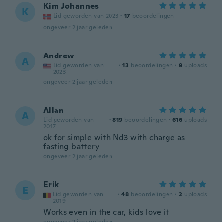
Kim Johannes
K
Lid geworden van 2023
·
17
beoordelingen
ongeveer 2 jaar geleden
Andrew
A
Lid geworden van
·
13
beoordelingen
·
9
uploads
2023
ongeveer 2 jaar geleden
Allan
A
Lid geworden van
·
819
beoordelingen
·
616
uploads
2017
ok for simple with Nd3 with charge as
fasting battery
ongeveer 2 jaar geleden
Erik
E
Lid geworden van
·
48
beoordelingen
·
2
uploads
2019
Works even in the car, kids love it
ongeveer 2 jaar geleden