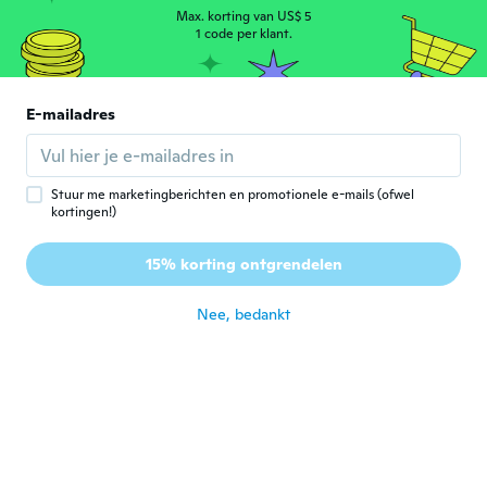
2017
Max. korting van US$ 5
Produto de primeira qualidade.
1 code per klant.
ongeveer 4 jaar geleden
susanne
E-mailadres
S
Lid geworden van 2021
·
2
beoordelingen
·
1
uploads
Works fine!
ongeveer 4 jaar geleden
Stuur me marketingberichten en promotionele e-mails (ofwel
kortingen!)
Suna
S
15% korting ontgrendelen
Lid geworden van 2018
·
1
beoordelingen
ongeveer 4 jaar geleden
Nee, bedankt
Lynn
L
Lid geworden van 2020
·
3
beoordelingen
·
1
uploads
So far so good!
ongeveer 4 jaar geleden
Brenna