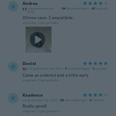
Andrea
A
Lid geworden van
·
54
beoordelingen
·
47
uploads
2018
Ottimo cavo. Compatibile.
ongeveer 3 jaar geleden
Daniel
D
Lid geworden van 2022
·
7
beoordelingen
·
1
uploads
Came as ordered and a little early
ongeveer 3 jaar geleden
Kaydence
K
Lid geworden van 2020
·
28
beoordelingen
·
3
uploads
Really good!
ongeveer 3 jaar geleden