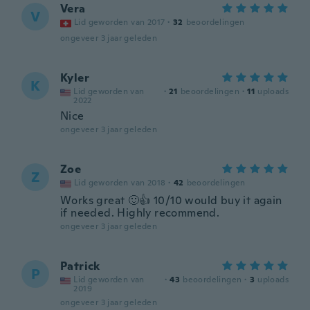
Vera
V
Lid geworden van 2017
·
32
beoordelingen
ongeveer 3 jaar geleden
Kyler
K
Lid geworden van
·
21
beoordelingen
·
11
uploads
2022
Nice
ongeveer 3 jaar geleden
Zoe
Z
Lid geworden van 2018
·
42
beoordelingen
Works great 🙂👍 10/10 would buy it again
if needed. Highly recommend.
ongeveer 3 jaar geleden
Patrick
P
Lid geworden van
·
43
beoordelingen
·
3
uploads
2019
ongeveer 3 jaar geleden