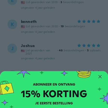
E
Lid geworden van 2019
·
3
beoordelingen
ongeveer 4 jaar geleden
kenneth
K
Lid geworden van 2020
·
19
beoordelingen
ongeveer 4 jaar geleden
Joshua
J
Lid geworden van
·
40
beoordelingen
·
5
uploads
2021
ongeveer 4 jaar geleden
Jeremy
J
Lid geworden van 2022
·
2
beoordelingen
Good
ongeveer 4 jaar geleden
15% KORTING
anderson
JE EERSTE BESTELLING
A
Lid geworden van
·
13
beoordelingen
·
10
uploads