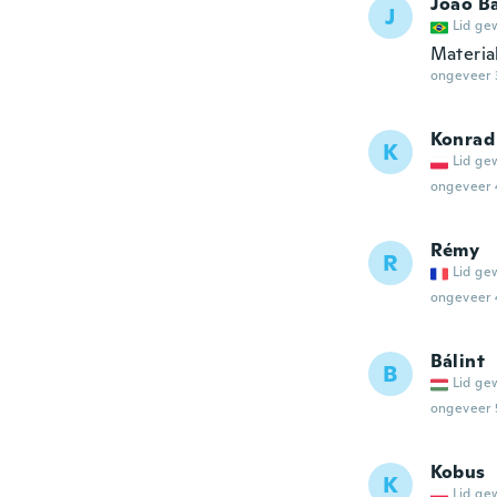
João Ba
J
Lid ge
Materia
ongeveer 
Konrad
K
Lid ge
ongeveer 
Rémy
R
Lid ge
ongeveer 
Bálint
B
Lid ge
ongeveer 
Kobus
K
Lid ge