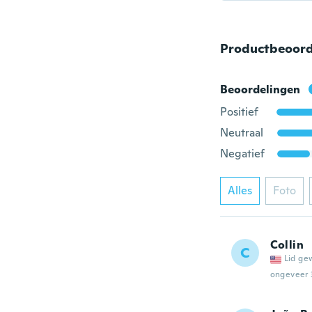
Productbeoord
Beoordelingen
Positief
Neutraal
Negatief
Alles
Foto
Collin
C
Lid ge
ongeveer 