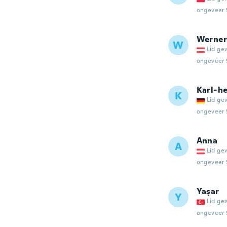
ongeveer 
Werner
W
Lid ge
ongeveer 
Karl-he
K
Lid ge
ongeveer 
Anna
A
Lid ge
ongeveer 
Yaşar
Y
Lid ge
ongeveer 