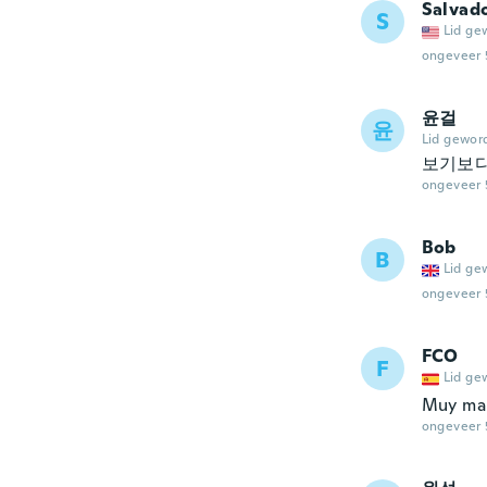
Salvad
S
Lid ge
ongeveer 
윤걸
윤
Lid gewor
보기보다
ongeveer 
Bob
B
Lid ge
ongeveer 
FCO
F
Lid ge
Muy mal
ongeveer 