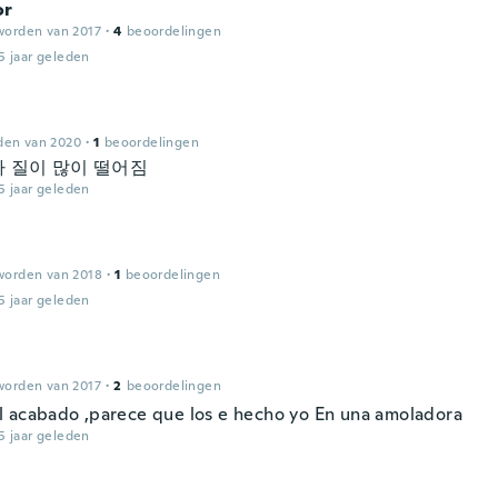
or
worden van 2017
·
4
beoordelingen
5 jaar geleden
den van 2020
·
1
beoordelingen
 질이 많이 떨어짐
5 jaar geleden
worden van 2018
·
1
beoordelingen
5 jaar geleden
worden van 2017
·
2
beoordelingen
 acabado ,parece que los e hecho yo En una amoladora
5 jaar geleden