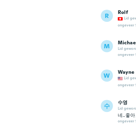
Rolf
R
Lid ge
ongeveer 
Michae
M
Lid gewor
ongeveer 
Wayne
W
Lid ge
ongeveer 
수영
수
Lid gewor
네..좋
ongeveer 