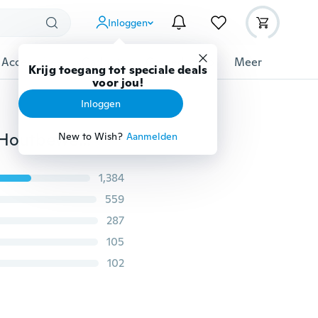
Inloggen
 Accessoires
Gadgets
Gereedschap
Meer
Krijg toegang tot speciale deals
voor jou!
Inloggen
Houtsnijwerk Handbeitel Gereedschap 12-delige set Houtbewerking Professionele gutsen
New to Wish?
Aanmelden
1,384
559
287
105
102