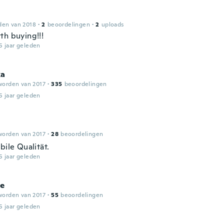
den van 2018
·
2
beoordelingen
·
2
uploads
th buying!!!
5 jaar geleden
ka
worden van 2017
·
335
beoordelingen
5 jaar geleden
worden van 2017
·
28
beoordelingen
bile Qualität.
5 jaar geleden
ie
worden van 2017
·
55
beoordelingen
5 jaar geleden