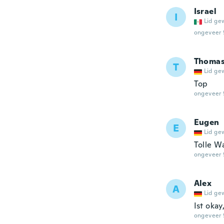
Israel
I
Lid ge
ongeveer 
Thoma
T
Lid ge
Top
ongeveer 
Eugen
E
Lid ge
Tolle W
ongeveer 
Alex
A
Lid ge
Ist okay
ongeveer 