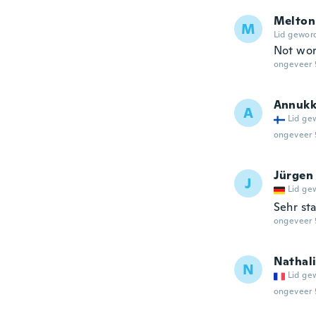
Melton
M
Lid gewor
Not wor
ongeveer 
Annuk
A
Lid ge
ongeveer 
Jürgen
J
Lid ge
Sehr sta
ongeveer 
Nathal
N
Lid ge
ongeveer 