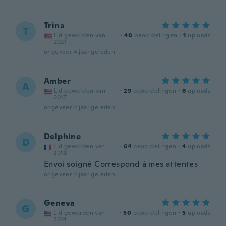
Trina
T
Lid geworden van
·
40
beoordelingen
·
1
uploads
2021
ongeveer 4 jaar geleden
Amber
A
Lid geworden van
·
29
beoordelingen
·
6
uploads
2017
ongeveer 4 jaar geleden
Delphine
D
Lid geworden van
·
64
beoordelingen
·
4
uploads
2018
Envoi soigné Correspond à mes attentes
ongeveer 4 jaar geleden
Geneva
G
Lid geworden van
·
50
beoordelingen
·
5
uploads
2014