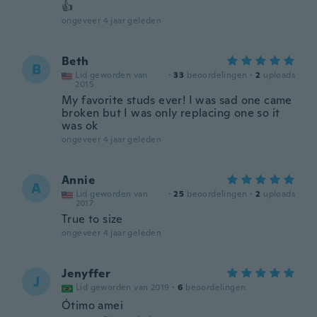
👍
ongeveer 4 jaar geleden
Beth
B
Lid geworden van
·
33
beoordelingen
·
2
uploads
2015
My favorite studs ever! I was sad one came
broken but I was only replacing one so it
was ok
ongeveer 4 jaar geleden
Annie
A
Lid geworden van
·
25
beoordelingen
·
2
uploads
2017
True to size
ongeveer 4 jaar geleden
Jenyffer
J
Lid geworden van 2019
·
6
beoordelingen
Ótimo amei