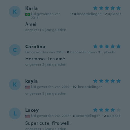
Karla
K
Lid geworden van
·
18
beoordelingen
·
7
uploads
2013
Amei
ongeveer 5 jaar geleden
Carolina
C
Lid geworden van 2018
·
6
beoordelingen
·
5
uploads
Hermoso. Los amé.
ongeveer 5 jaar geleden
kayla
K
Lid geworden van 2019
·
10
beoordelingen
ongeveer 5 jaar geleden
Lacey
L
Lid geworden van 2017
·
8
beoordelingen
·
2
uploads
Super cute, fits well!
ongeveer 5 jaar geleden