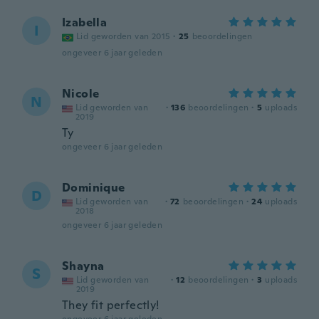
Izabella
I
Lid geworden van 2015
·
25
beoordelingen
ongeveer 6 jaar geleden
Nicole
N
Lid geworden van
·
136
beoordelingen
·
5
uploads
2019
Ty
ongeveer 6 jaar geleden
Dominique
D
Lid geworden van
·
72
beoordelingen
·
24
uploads
2018
ongeveer 6 jaar geleden
Shayna
S
Lid geworden van
·
12
beoordelingen
·
3
uploads
2019
They fit perfectly!