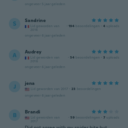
ongeveer 5 jaar geleden
Sandrine
S
Lid geworden van
·
194
beoordelingen
·
4
uploads
2016
ongeveer 6 jaar geleden
Audrey
A
Lid geworden van
·
54
beoordelingen
·
3
uploads
2016
ongeveer 6 jaar geleden
jena
J
Lid geworden van 2017
·
23
beoordelingen
ongeveer 6 jaar geleden
Brandi
B
Lid geworden van
·
59
beoordelingen
·
7
uploads
2017
Did not agree with my spider bite but