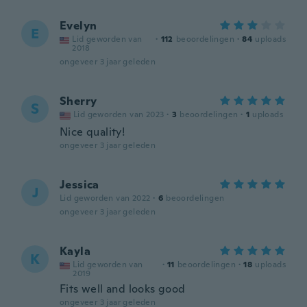
Evelyn
E
Lid geworden van
·
112
beoordelingen
·
84
uploads
2018
ongeveer 3 jaar geleden
Sherry
S
Lid geworden van 2023
·
3
beoordelingen
·
1
uploads
Nice quality!
ongeveer 3 jaar geleden
Jessica
J
Lid geworden van 2022
·
6
beoordelingen
ongeveer 3 jaar geleden
Kayla
K
Lid geworden van
·
11
beoordelingen
·
18
uploads
2019
Fits well and looks good
ongeveer 3 jaar geleden