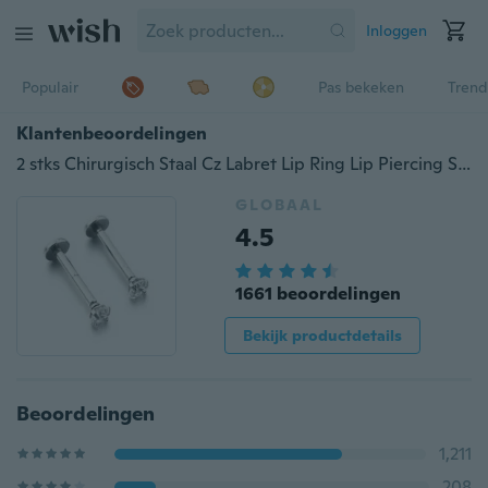
Inloggen
Populair
Pas bekeken
Trend
Klantenbeoordelingen
2 stks Chirurgisch Staal Cz Labret Lip Ring Lip Piercing Sieraden Tragus Nail Lip Stud 16G 5/16 "8mm Pin
GLOBAAL
4.5
1661 beoordelingen
Bekijk productdetails
Beoordelingen
1,211
208