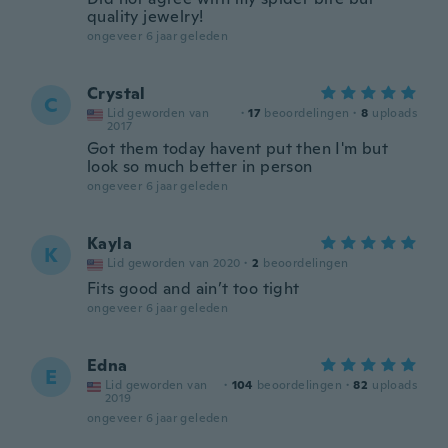
quality jewelry!
ongeveer 6 jaar geleden
Crystal
C
Lid geworden van
·
17
beoordelingen
·
8
uploads
2017
Got them today havent put then I'm but
look so much better in person
ongeveer 6 jaar geleden
Kayla
K
Lid geworden van 2020
·
2
beoordelingen
Fits good and ain’t too tight
ongeveer 6 jaar geleden
Edna
E
Lid geworden van
·
104
beoordelingen
·
82
uploads
2019
ongeveer 6 jaar geleden