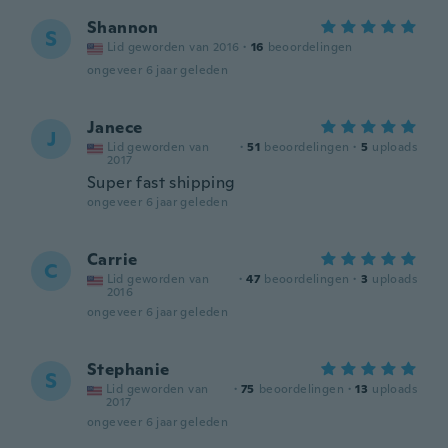
Shannon
S
Lid geworden van 2016
·
16
beoordelingen
ongeveer 6 jaar geleden
Janece
J
Lid geworden van
·
51
beoordelingen
·
5
uploads
2017
Super fast shipping
ongeveer 6 jaar geleden
Carrie
C
Lid geworden van
·
47
beoordelingen
·
3
uploads
2016
ongeveer 6 jaar geleden
Stephanie
S
Lid geworden van
·
75
beoordelingen
·
13
uploads
2017
ongeveer 6 jaar geleden