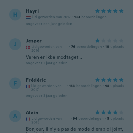
Hayri
H
Lid geworden van 2017
·
133
beoordelingen
ongeveer een jaar geleden
Jesper
J
Lid geworden van
·
76
beoordelingen
·
10
uploads
2016
Varen er ikke modtaget...
ongeveer 2 jaar geleden
Frédéric
F
Lid geworden van
·
153
beoordelingen
·
48
uploads
2017
ongeveer 3 jaar geleden
Alain
A
Lid geworden van
·
94
beoordelingen
·
5
uploads
2018
Bonjour, il n’y a pas de mode d’emploi joint,