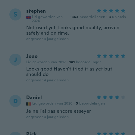
stephen
S
Lid geworden van
·
363
beoordelingen
·
3
uploads
2020
Not used yet. Looks good quality, arrived
safely and on time.
ongeveer 4 jaar geleden
Joao
J
Lid geworden van 2017
·
141
beoordelingen
Looks good Haven't tried it as yet but
should do
ongeveer 4 jaar geleden
Daniel
D
Lid geworden van 2020
·
5
beoordelingen
Je ne I'ai pas encore esseyer
ongeveer 4 jaar geleden
Rick