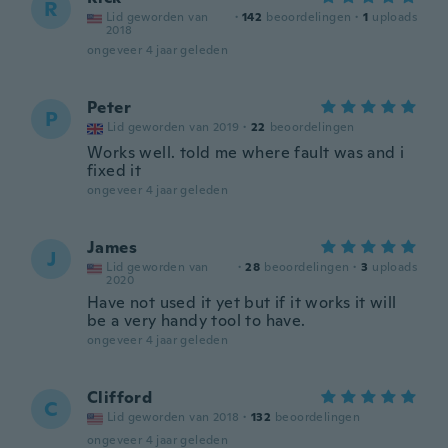
R
Lid geworden van
·
142
beoordelingen
·
1
uploads
2018
ongeveer 4 jaar geleden
Peter
P
Lid geworden van 2019
·
22
beoordelingen
Works well. told me where fault was and i
fixed it
ongeveer 4 jaar geleden
James
J
Lid geworden van
·
28
beoordelingen
·
3
uploads
2020
Have not used it yet but if it works it will
be a very handy tool to have.
ongeveer 4 jaar geleden
Clifford
C
Lid geworden van 2018
·
132
beoordelingen
ongeveer 4 jaar geleden