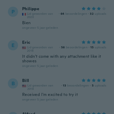
Philippe
P
Lid geworden van
·
64
beoordelingen
·
32
uploads
2020
Bien
ongeveer 5 jaar geleden
Eric
E
Lid geworden van
·
56
beoordelingen
·
15
uploads
2018
It didn't come with any attachment like it
showes
ongeveer 5 jaar geleden
Bill
B
Lid geworden van
·
13
beoordelingen
·
5
uploads
2018
Received I'm excited to try it
ongeveer 5 jaar geleden