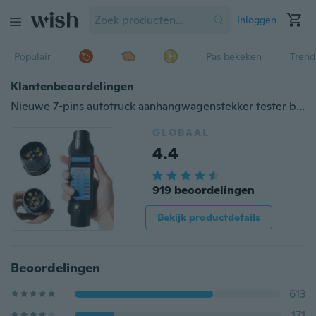
Inloggen
Populair
Pas bekeken
Trend
Klantenbeoordelingen
Nieuwe 7-pins autotruck aanhangwagenstekker tester bedrading circuit licht testtool
GLOBAAL
4.4
919 beoordelingen
Bekijk productdetails
Beoordelingen
613
171