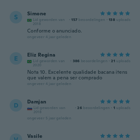
Simone
S
Lid geworden van
·
157
beoordelingen
·
138
uploads
2018
Conforme o anunciado.
ongeveer 4 jaar geleden
Eliz Regina
E
Lid geworden van
·
386
beoordelingen
·
21
uploads
2020
Nota 10. Excelente qualidade bacana itens
que valem a pena ser comprado
ongeveer 4 jaar geleden
Damjan
D
Lid geworden van
·
26
beoordelingen
·
1
uploads
2018
ongeveer 5 jaar geleden
Vasile
V