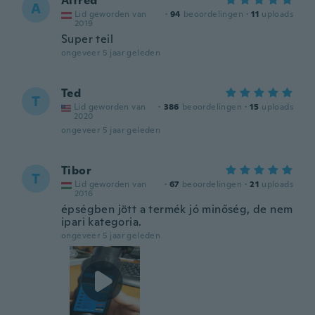
Alfred
A
Lid geworden van
·
94
beoordelingen
·
11
uploads
2019
Super teil
ongeveer 5 jaar geleden
Ted
T
Lid geworden van
·
386
beoordelingen
·
15
uploads
2020
ongeveer 5 jaar geleden
Tibor
T
Lid geworden van
·
67
beoordelingen
·
21
uploads
2016
épségben jött a termék jó minőség, de nem
ipari kategoria.
ongeveer 5 jaar geleden