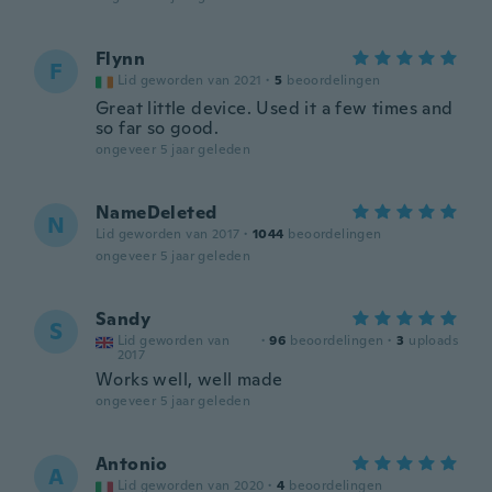
Flynn
F
Lid geworden van 2021
·
5
beoordelingen
Great little device. Used it a few times and
so far so good.
ongeveer 5 jaar geleden
NameDeleted
N
Lid geworden van 2017
·
1044
beoordelingen
ongeveer 5 jaar geleden
Sandy
S
Lid geworden van
·
96
beoordelingen
·
3
uploads
2017
Works well, well made
ongeveer 5 jaar geleden
Antonio
A
Lid geworden van 2020
·
4
beoordelingen