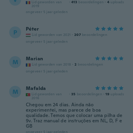
Lid geworden van
·
413
beoordelingen
·
4
uploads
2019
ongeveer 5 jaar geleden
Péter
P
Lid geworden van 2021
·
207
beoordelingen
ongeveer 5 jaar geleden
Marian
M
Lid geworden van 2018
·
2
beoordelingen
ongeveer 5 jaar geleden
Mafalda
M
Lid geworden van
·
35
beoordelingen
·
19
uploads
2016
Chegou em 24 dias. Ainda não
experimentei, mas parece de boa
qualidade. Temos que colocar uma pilha de
9v. Traz manual de instruções em NL, D, F e
GB
ongeveer 5 jaar geleden