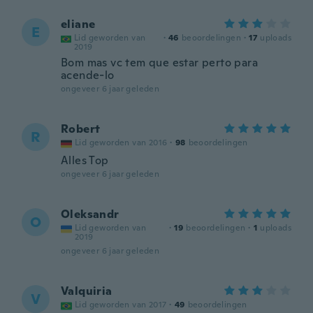
eliane
E
Lid geworden van
·
46
beoordelingen
·
17
uploads
2019
Bom mas vc tem que estar perto para
acende-lo
ongeveer 6 jaar geleden
Robert
R
Lid geworden van 2016
·
98
beoordelingen
Alles Top
ongeveer 6 jaar geleden
Oleksandr
O
Lid geworden van
·
19
beoordelingen
·
1
uploads
2019
ongeveer 6 jaar geleden
Valquiria
V
Lid geworden van 2017
·
49
beoordelingen