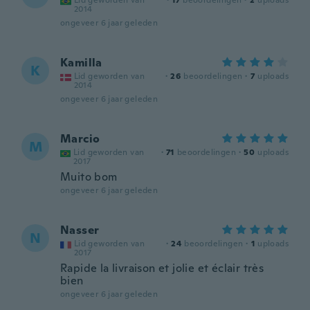
Lid geworden van
·
17
beoordelingen
·
2
uploads
2014
ongeveer 6 jaar geleden
Kamilla
K
Lid geworden van
·
26
beoordelingen
·
7
uploads
2014
ongeveer 6 jaar geleden
Marcio
M
Lid geworden van
·
71
beoordelingen
·
50
uploads
2017
Muito bom
ongeveer 6 jaar geleden
Nasser
N
Lid geworden van
·
24
beoordelingen
·
1
uploads
2017
Rapide la livraison et jolie et éclair très
bien
ongeveer 6 jaar geleden