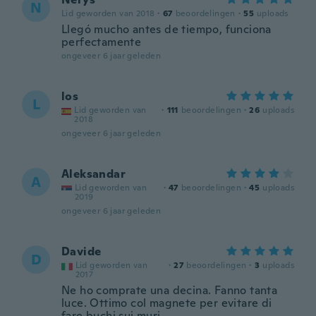
N
Lid geworden van 2018
·
67
beoordelingen
·
55
uploads
Llegó mucho antes de tiempo, funciona
perfectamente
ongeveer 6 jaar geleden
los
L
Lid geworden van
·
111
beoordelingen
·
26
uploads
2018
ongeveer 6 jaar geleden
Aleksandar
A
Lid geworden van
·
47
beoordelingen
·
45
uploads
2019
ongeveer 6 jaar geleden
Davide
D
Lid geworden van
·
27
beoordelingen
·
3
uploads
2017
Ne ho comprate una decina. Fanno tanta
luce. Ottimo col magnete per evitare di
fare buchi sui muri