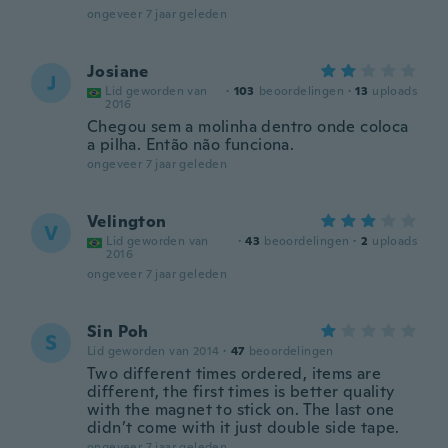
ongeveer 7 jaar geleden
Josiane
J
Lid geworden van
·
103
beoordelingen
·
13
uploads
2016
Chegou sem a molinha dentro onde coloca
a pilha. Então não funciona.
ongeveer 7 jaar geleden
Velington
V
Lid geworden van
·
43
beoordelingen
·
2
uploads
2016
ongeveer 7 jaar geleden
Sin Poh
S
Lid geworden van 2014
·
47
beoordelingen
Two different times ordered, items are
different, the first times is better quality
with the magnet to stick on. The last one
didn’t come with it just double side tape.
ongeveer 7 jaar geleden