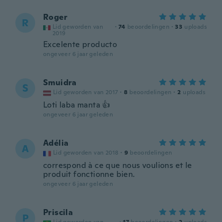
Roger
R
Lid geworden van
·
74
beoordelingen
·
33
uploads
2019
Excelente producto
ongeveer 6 jaar geleden
Smuidra
S
Lid geworden van 2017
·
8
beoordelingen
·
2
uploads
Loti laba manta 👍
ongeveer 6 jaar geleden
Adélia
A
Lid geworden van 2018
·
9
beoordelingen
correspond à ce que nous voulions et le
produit fonctionne bien.
ongeveer 6 jaar geleden
Priscila
P