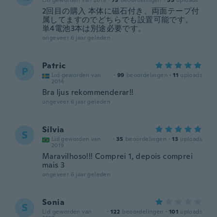
Lid geworden van 2019
·
73
beoordelingen
·
33
uploads
2回目の購入 本体に磁石付き、両面テープ付
属してますのでどちらでも設置可能です。
単4電池3本は別途必要です。
ongeveer 6 jaar geleden
Patric
P
Lid geworden van
·
99
beoordelingen
·
11
uploads
2014
Bra ljus rekommenderar!!
ongeveer 6 jaar geleden
Sílvia
S
Lid geworden van
·
35
beoordelingen
·
13
uploads
2019
Maravilhoso!!! Comprei 1, depois comprei
mais 3
ongeveer 6 jaar geleden
Sonia
S
Lid geworden van
·
122
beoordelingen
·
101
uploads