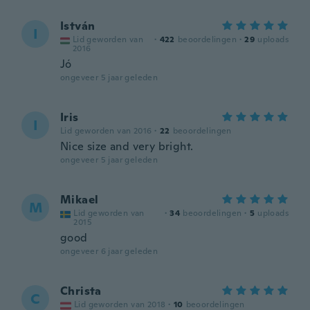
István
I
Lid geworden van
·
422
beoordelingen
·
29
uploads
2016
Jó
ongeveer 5 jaar geleden
Iris
I
Lid geworden van 2016
·
22
beoordelingen
Nice size and very bright.
ongeveer 5 jaar geleden
Mikael
M
Lid geworden van
·
34
beoordelingen
·
5
uploads
2015
good
ongeveer 6 jaar geleden
Christa
C
Lid geworden van 2018
·
10
beoordelingen