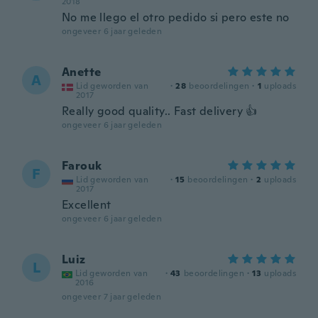
2018
No me llego el otro pedido si pero este no
ongeveer 6 jaar geleden
Anette
A
Lid geworden van
·
28
beoordelingen
·
1
uploads
2017
Really good quality.. Fast delivery 👍
ongeveer 6 jaar geleden
Farouk
F
Lid geworden van
·
15
beoordelingen
·
2
uploads
2017
Excellent
ongeveer 6 jaar geleden
Luiz
L
Lid geworden van
·
43
beoordelingen
·
13
uploads
2016
ongeveer 7 jaar geleden