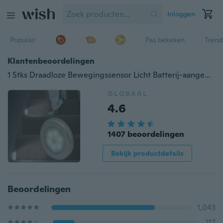
Inloggen
Populair
Pas bekeken
Trend
Klantenbeoordelingen
1 Stks Draadloze Bewegingssensor Licht Batterij-aangedreven LED Stick Nachtlampje Wandlamp voor Kast Trappen Hal Slaapkamer
GLOBAAL
4.6
1407 beoordelingen
Bekijk productdetails
Beoordelingen
1,043
217